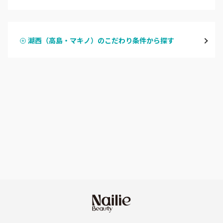
ハンドジェル
湖東（近江・彦根・守山）
湖西（高島・マキノ）のこだわり条件から探す
ハンドスカルプ
パラジェル
湖北（長浜・米原・余呉）
ハンドケアカラー
フィルイン
湖西（高島・マキノ）
フット
持ち込み OK
滋賀県その他
オフのみ
やり放題 あり
初回オフ 無料