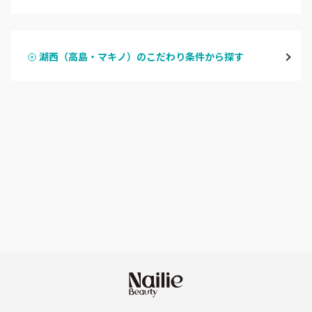
ハンドジェル
湖東（近江・彦根・守山）
湖西（高島・マキノ）のこだわり条件から探す
ハンドスカルプ
パラジェル
湖北（長浜・米原・余呉）
ハンドケアカラー
フィルイン
湖西（高島・マキノ）
フット
持ち込み OK
滋賀県その他
オフのみ
やり放題 あり
初回オフ 無料