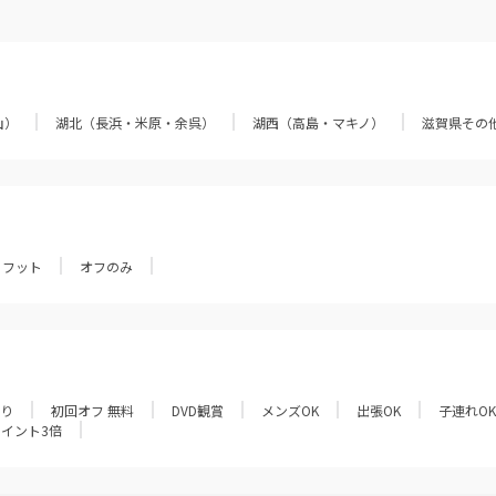
山）
湖北（長浜・米原・余呉）
湖西（高島・マキノ）
滋賀県その
フット
オフのみ
あり
初回オフ 無料
DVD観賞
メンズOK
出張OK
子連れOK
ポイント3倍