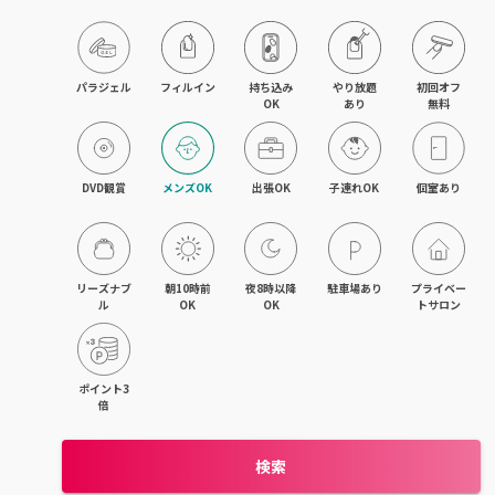
パラジェル
フィルイン
持ち込み

やり放題

初回オフ

OK
あり
無料
DVD観賞
メンズOK
出張OK
子連れOK
個室あり
リーズナブ
朝10時前
夜8時以降
駐車場あり
プライベー
ル
OK
OK
トサロン
ポイント3
倍
検索