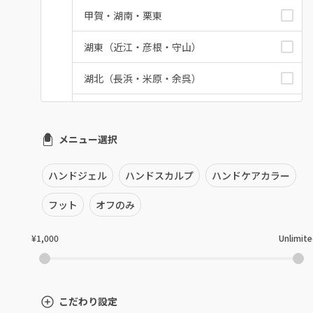
甲賀・湖南・栗東
湖東（近江・彦根・守山）
湖北（長浜・米原・余呉）
湖西（高島・マキノ）
メニュー選択
滋賀県その他
ハンドジェル
ハンドスカルプ
ハンドケアカラー
フット
オフのみ
¥1,000
Unlimit
こだわり設定