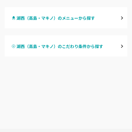
大津・草津
湖西（高島・マキノ）のメニューから探す
甲賀・湖南・栗東
ハンドジェル
湖東（近江・彦根・守山）
湖西（高島・マキノ）のこだわり条件から探す
ハンドスカルプ
パラジェル
湖北（長浜・米原・余呉）
ハンドケアカラー
フィルイン
湖西（高島・マキノ）
フット
持ち込み OK
滋賀県その他
オフのみ
やり放題 あり