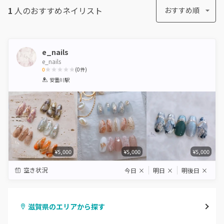
1
人のおすすめ
ネイリスト
おすすめ順
e_nails
e_nails
0
(
0
件)
1
2
3
4
5
安曇川駅
Star
Stars
Stars
Stars
Stars
¥5,000
¥5,000
¥5,000
空き状況
今日
×
明日
×
明後日
×
滋賀県のエリアから探す