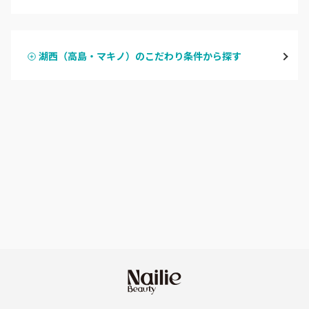
ハンドジェル
湖東（近江・彦根・守山）
湖西（高島・マキノ）のこだわり条件から探す
ハンドスカルプ
パラジェル
湖北（長浜・米原・余呉）
ハンドケアカラー
フィルイン
湖西（高島・マキノ）
フット
持ち込み OK
滋賀県その他
オフのみ
やり放題 あり
初回オフ 無料