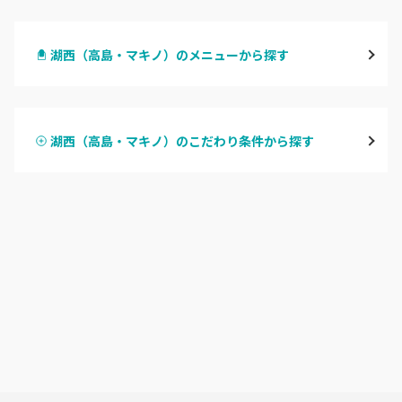
大津・草津
湖西（高島・マキノ）のメニューから探す
甲賀・湖南・栗東
ハンドジェル
湖東（近江・彦根・守山）
湖西（高島・マキノ）のこだわり条件から探す
ハンドスカルプ
パラジェル
湖北（長浜・米原・余呉）
ハンドケアカラー
フィルイン
湖西（高島・マキノ）
フット
持ち込み OK
滋賀県その他
オフのみ
やり放題 あり