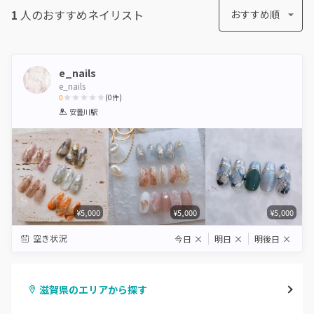
1
人のおすすめ
ネイリスト
おすすめ順
e_nails
e_nails
0
(
0
件)
1
2
3
4
5
安曇川駅
Star
Stars
Stars
Stars
Stars
¥5,000
¥5,000
¥5,000
空き状況
今日
×
明日
×
明後日
×
滋賀県のエリアから探す