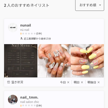
2
人のおすすめ
ネイリスト
おすすめ順
nunail
nü nail
0
(
0
件)
1
2
3
4
5
近江長岡駅
から徒歩15分
Star
Stars
Stars
Stars
Stars
空き状況
今日
×
明日
×
明後日
×
nail_tmm.
nail salon chic
0
(
0
件)