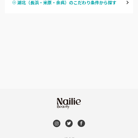
湖北（長浜・米原・余呉）のこだわり条件から探す
ハンドスカルプ
パラジェル
湖北（長浜・米原・余呉）
ハンドケアカラー
フィルイン
湖西（高島・マキノ）
フット
持ち込み OK
滋賀県その他
オフのみ
やり放題 あり
初回オフ 無料
DVD観賞
メンズOK