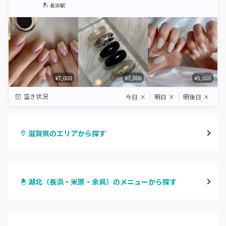
1
2
3
4
5
長浜駅
Star
Stars
Stars
Stars
Stars
¥7,000
¥7,000
¥5,000
空き状況
今日
×
明日
×
明後日
×
滋賀県のエリアから探す
大津・草津
湖北（長浜・米原・余呉）のメニューから探す
甲賀・湖南・栗東
ハンドジェル
湖東（近江・彦根・守山）