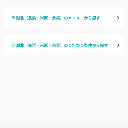
大津・草津
湖北（長浜・米原・余呉）のメニューから探す
甲賀・湖南・栗東
ハンドジェル
湖東（近江・彦根・守山）
湖北（長浜・米原・余呉）のこだわり条件から探す
ハンドスカルプ
パラジェル
湖北（長浜・米原・余呉）
ハンドケアカラー
フィルイン
湖西（高島・マキノ）
フット
持ち込み OK
滋賀県その他
オフのみ
やり放題 あり