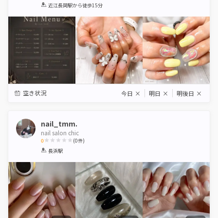
1
2
3
4
5
近江長岡駅
から徒歩15分
Star
Stars
Stars
Stars
Stars
空き状況
今日
×
明日
×
明後日
×
nail_tmm.
nail salon chic
0
(
0
件)
1
2
3
4
5
長浜駅
Star
Stars
Stars
Stars
Stars