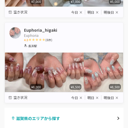
¥7,000
¥7,000
¥5,000
空き状況
今日
×
明日
×
明後日
×
Euphoria_higaki
Euphoria
4.5
(
6
件)
1
2
3
4
5
長浜駅
Star
Stars
Stars
Stars
Stars
¥8,000
¥8,500
¥8,500
空き状況
今日
×
明日
×
明後日
×
滋賀県のエリアから探す