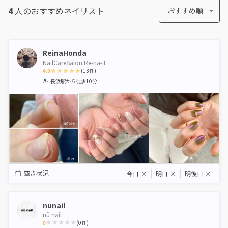
4
人のおすすめ
ネイリスト
おすすめ順
ReinaHonda
NailCareSalon Re-na-iL
4.9
(
13
件)
1
2
3
4
5
長浜駅
から徒歩10分
Star
Stars
Stars
Stars
Stars
空き状況
今日
×
明日
×
明後日
×
nunail
nü nail
0
(
0
件)