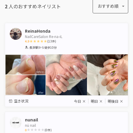
2
人のおすすめ
ネイリスト
おすすめ順
ReinaHonda
NailCareSalon Re-na-iL
4.9
(
13
件)
1
2
3
4
5
長浜駅
から徒歩10分
Star
Stars
Stars
Stars
Stars
空き状況
今日
×
明日
×
明後日
×
nunail
nü nail
0
(
0
件)