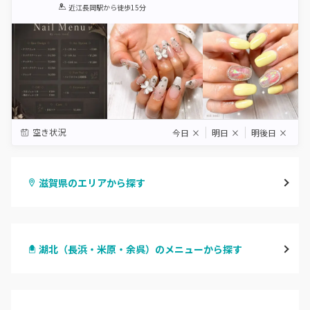
1
2
3
4
5
近江長岡駅
から徒歩15分
Star
Stars
Stars
Stars
Stars
空き状況
今日
×
明日
×
明後日
×
滋賀県のエリアから探す
大津・草津
湖北（長浜・米原・余呉）のメニューから探す
甲賀・湖南・栗東
ハンドジェル
湖東（近江・彦根・守山）