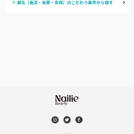
湖北（長浜・米原・余呉）のこだわり条件から探す
ハンドスカルプ
パラジェル
湖北（長浜・米原・余呉）
ハンドケアカラー
フィルイン
湖西（高島・マキノ）
フット
持ち込み OK
滋賀県その他
オフのみ
やり放題 あり
初回オフ 無料
DVD観賞
メンズOK