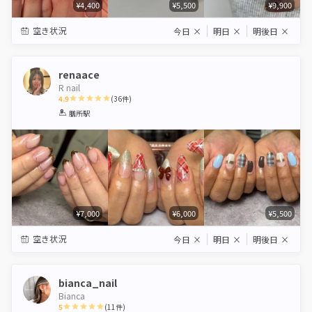
¥4,400
¥5,500
¥9,900
空き状況
今日
×
明日
×
明後日
×
renaace
R nail
4.9
(
36
件)
1
2
3
4
5
膳所駅
Star
Stars
Stars
Stars
Stars
¥7,000
¥6,000
¥5,500
空き状況
今日
×
明日
×
明後日
×
bianca_nail
Bianca
5
(
11
件)