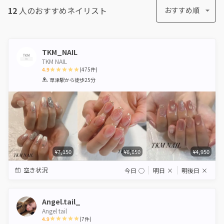
12
人のおすすめ
ネイリスト
おすすめ順
TKM_NAIL
TKM NAIL
4.9
(
475
件)
1
2
3
4
5
草津駅
から徒歩25分
Star
Stars
Stars
Stars
Stars
¥7,150
¥6,050
¥4,950
空き状況
今日
◯
明日
×
明後日
×
Angel.tail_
Angel tail
4.9
(
7
件)