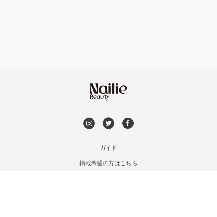
フット
持ち込み OK
滋賀県その他
オフのみ
やり放題 あり
初回オフ 無料
DVD観賞
メンズOK
ガイド
掲載希望の方はこちら
出張OK
利用規約
お問い合わせ
子連れOK
特定商取引法に基づく表記