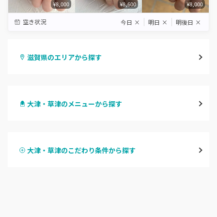
¥8,000
¥8,600
¥8,000
空き状況
今日
×
明日
×
明後日
×
滋賀県のエリアから探す
大津・草津
大津・草津のメニューから探す
甲賀・湖南・栗東
ハンドジェル
湖東（近江・彦根・守山）
大津・草津のこだわり条件から探す
ハンドスカルプ
パラジェル
湖北（長浜・米原・余呉）
ハンドケアカラー
フィルイン
湖西（高島・マキノ）