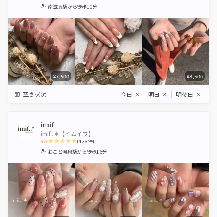
1
2
3
4
5
南滋賀駅
から徒歩10分
Star
Stars
Stars
Stars
Stars
¥7,500
¥8,500
空き状況
今日
×
明日
×
明後日
×
imif
imif..＊【イムイフ】
4.9
(
428
件)
1
2
3
4
5
おごと温泉駅
から徒歩16分
Star
Stars
Stars
Stars
Stars