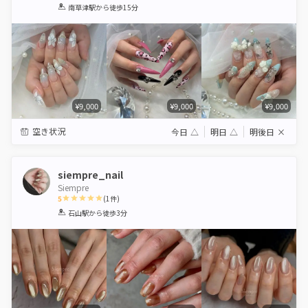
1
2
3
4
5
南草津駅
から徒歩15分
Star
Stars
Stars
Stars
Stars
¥9,000
¥9,000
¥9,000
空き状況
今日
△
明日
△
明後日
×
siempre_nail
Siempre
5
(
1
件)
1
2
3
4
5
石山駅
から徒歩3分
Star
Stars
Stars
Stars
Stars