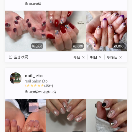
1
2
3
4
5
南草津駅
Star
Stars
Stars
Stars
Stars
¥7,000
¥6,000
¥9,000
空き状況
今日
×
明日
×
明後日
×
nail_eto
Nail Salon Éto.
5
(
55
件)
1
2
3
4
5
草津駅
から徒歩35分
Star
Stars
Stars
Stars
Stars