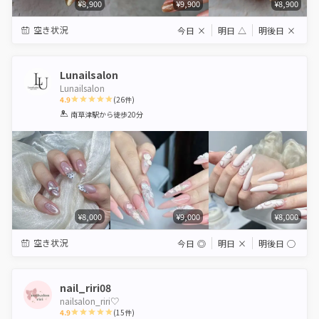
¥8,900
¥9,900
¥8,900
空き状況
今日
×
明日
△
明後日
×
Lunailsalon
Lunailsalon
4.9
(
26
件)
1
2
3
4
5
南草津駅
から徒歩20分
Star
Stars
Stars
Stars
Stars
¥8,000
¥9,000
¥8,000
空き状況
今日
◎
明日
×
明後日
◯
nail_riri08
nailsalon_riri♡
4.9
(
15
件)