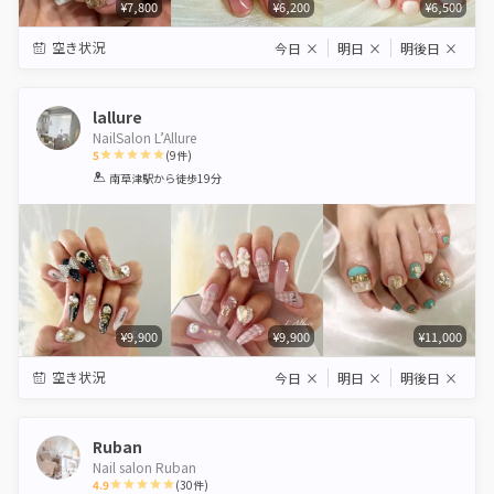
¥7,800
¥6,200
¥6,500
空き状況
今日
×
明日
×
明後日
×
lallure
NailSalon L’Allure
5
(
9
件)
1
2
3
4
5
南草津駅
から徒歩19分
Star
Stars
Stars
Stars
Stars
¥9,900
¥9,900
¥11,000
空き状況
今日
×
明日
×
明後日
×
Ruban
Nail salon Ruban
4.9
(
30
件)