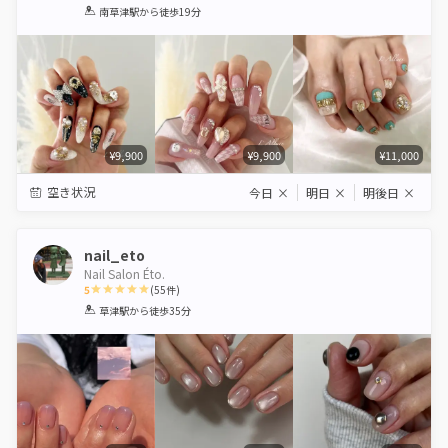
1
2
3
4
5
南草津駅
から徒歩19分
Star
Stars
Stars
Stars
Stars
¥9,900
¥9,900
¥11,000
空き状況
今日
×
明日
×
明後日
×
nail_eto
Nail Salon Éto.
5
(
55
件)
1
2
3
4
5
草津駅
から徒歩35分
Star
Stars
Stars
Stars
Stars