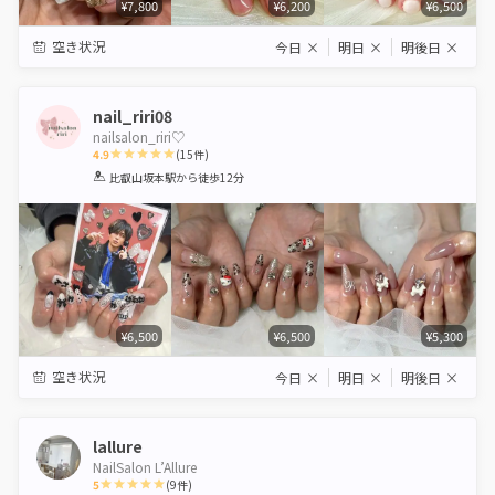
¥7,800
¥6,200
¥6,500
空き状況
今日
×
明日
×
明後日
×
nail_riri08
nailsalon_riri♡
4.9
(
15
件)
1
2
3
4
5
比叡山坂本駅
から徒歩12分
Star
Stars
Stars
Stars
Stars
¥6,500
¥6,500
¥5,300
空き状況
今日
×
明日
×
明後日
×
lallure
NailSalon L’Allure
5
(
9
件)