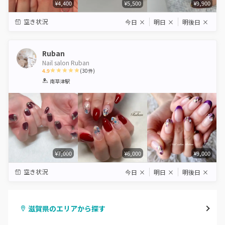
¥4,400
¥5,500
¥9,900
空き状況
今日
×
明日
×
明後日
×
Ruban
Nail salon Ruban
4.9
(
30
件)
1
2
3
4
5
南草津駅
Star
Stars
Stars
Stars
Stars
¥7,000
¥6,000
¥9,000
空き状況
今日
×
明日
×
明後日
×
滋賀県のエリアから探す