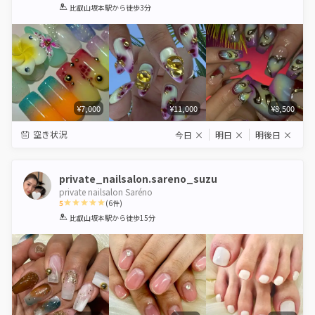
1
2
3
4
5
比叡山坂本駅
から徒歩3分
Star
Stars
Stars
Stars
Stars
¥7,000
¥11,000
¥8,500
空き状況
今日
×
明日
×
明後日
×
private_nailsalon.sareno_suzu
private nailsalon Saréno
5
(
6
件)
1
2
3
4
5
比叡山坂本駅
から徒歩15分
Star
Stars
Stars
Stars
Stars