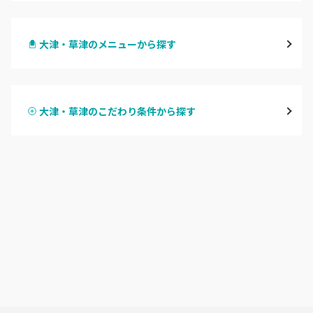
大津・草津
大津・草津のメニューから探す
甲賀・湖南・栗東
ハンドジェル
湖東（近江・彦根・守山）
大津・草津のこだわり条件から探す
ハンドスカルプ
パラジェル
湖北（長浜・米原・余呉）
ハンドケアカラー
フィルイン
湖西（高島・マキノ）
フット
持ち込み OK
滋賀県その他
オフのみ
やり放題 あり