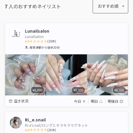
7
人のおすすめ
ネイリスト
おすすめ順
Lunailsalon
Lunailsalon
4.9
(
26
件)
1
2
3
4
5
南草津駅
から徒歩20分
Star
Stars
Stars
Stars
Stars
¥8,000
¥9,000
¥8,000
空き状況
今日
×
明日
△
明後日
◎
Ri_e.snail
Ri-e's nail/ロングとキラキラマグネット
4.8
(
20
件)