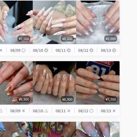
¥9,000
¥8,000
¥5,000
×
08/09
◯
08/10
◎
08/11
◎
08/12
◎
08/13
◎
¥9,900
¥8,900
¥7,700
△
08/09
×
08/10
△
08/11
×
08/12
◯
08/13
×