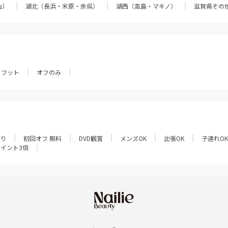
山）
湖北（長浜・米原・余呉）
湖西（高島・マキノ）
滋賀県その
フット
オフのみ
あり
初回オフ 無料
DVD観賞
メンズOK
出張OK
子連れOK
ポイント3倍