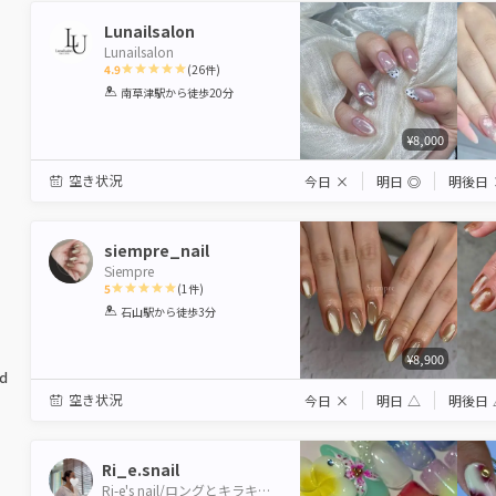
Lunailsalon
Lunailsalon
4.9
(
26
件)
1
2
3
4
5
南草津駅
から徒歩20分
Star
Stars
Stars
Stars
Stars
¥8,000
空き状況
今日
×
明日
◎
明後日
siempre_nail
Siempre
5
(
1
件)
1
2
3
4
5
石山駅
から徒歩3分
Star
Stars
Stars
Stars
Stars
¥8,900
ed
空き状況
今日
×
明日
△
明後日
Ri_e.snail
Ri-e's nail/ロングとキラキラマグネット