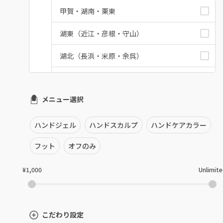
甲賀・湖南・栗東
湖東（近江・彦根・守山）
湖北（長浜・米原・余呉）
湖西（高島・マキノ）
メニュー選択
滋賀県その他
ハンドジェル
ハンドスカルプ
ハンドケアカラー
フット
オフのみ
¥1,000
Unlimit
こだわり設定