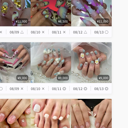
¥11,000
¥8,500
¥11,000
×
08/09
△
08/10
×
08/11
×
08/12
△
08/13
◯
¥9,000
¥9,000
¥9,000
◯
08/09
×
08/10
×
08/11
◎
08/12
◎
08/13
◎