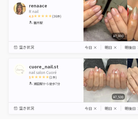
renaace
R nail
4.9
(
36
件)
1
2
3
4
5
膳所駅
Star
Stars
Stars
Stars
Stars
¥7,000
空き状況
今日
×
明日
×
明後日
cuore_nail.st
nail salon Cuoré
5
(
1
件)
1
2
3
4
5
瀬田駅
から徒歩7分
Star
Stars
Stars
Stars
Stars
¥7,500
空き状況
今日
×
明日
×
明後日