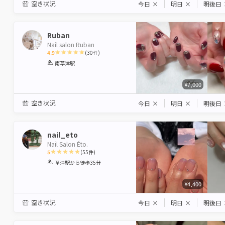
空き状況
今日
×
明日
×
明後日
Ruban
Nail salon Ruban
4.9
(
30
件)
1
2
3
4
5
南草津駅
Star
Stars
Stars
Stars
Stars
¥7,000
空き状況
今日
×
明日
×
明後日
nail_eto
Nail Salon Éto.
5
(
55
件)
1
2
3
4
5
草津駅
から徒歩35分
Star
Stars
Stars
Stars
Stars
¥4,400
空き状況
今日
×
明日
×
明後日