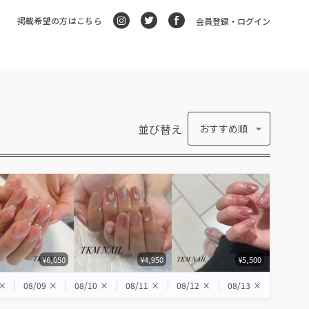
掲載希望の方はこちら
会員登録・ログイン
並び替え
おすすめ順
¥6,050
¥4,950
¥5,500
×
08/09
×
08/10
×
08/11
×
08/12
×
08/13
×