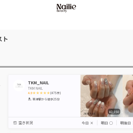
スト
TKM_NAIL
TKM NAIL
4.9
(
475
件)
1
2
3
4
5
草津駅
から徒歩25分
Star
Stars
Stars
Stars
Stars
¥7,150
空き状況
今日
×
明日
◯
明後日