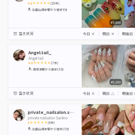
4.8
(
20
件)
1
2
3
4
5
比叡山坂本駅
から徒歩3分
Star
Stars
Stars
Stars
Stars
¥7,000
空き状況
今日
×
明日
×
明後日
Angel.tail_
Angel tail
4.9
(
7
件)
1
2
3
4
5
南草津駅
から徒歩15分
Star
Stars
Stars
Stars
Stars
¥9,000
空き状況
今日
×
明日
△
明後日
private_nailsalon.sareno_suzu
private nailsalon Saréno
5
(
6
件)
1
2
3
4
5
比叡山坂本駅
から徒歩15分
Star
Stars
Stars
Stars
Stars