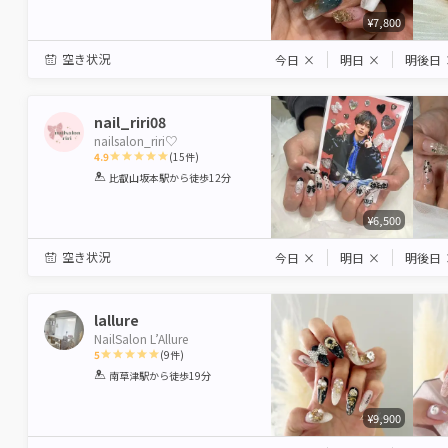
¥7,800
空き状況
今日
×
明日
×
明後日
nail_riri08
nailsalon_riri♡
4.9
(
15
件)
1
2
3
4
5
比叡山坂本駅
から徒歩12分
Star
Stars
Stars
Stars
Stars
¥6,500
空き状況
今日
×
明日
×
明後日
lallure
NailSalon L’Allure
5
(
9
件)
1
2
3
4
5
南草津駅
から徒歩19分
Star
Stars
Stars
Stars
Stars
¥9,900