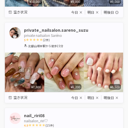
¥10,000
¥9,000
¥9,000
空き状況
今日
×
明日
×
明後日
◎
private_nailsalon.sareno_suzu
private nailsalon Saréno
5
(
2
件)
1
2
3
4
5
比叡山坂本駅
から徒歩15分
Star
Stars
Stars
Stars
Stars
¥7,800
¥6,200
¥6,500
空き状況
今日
×
明日
×
明後日
×
nail_riri08
nailsalon_riri♡
4.9
(
15
件)