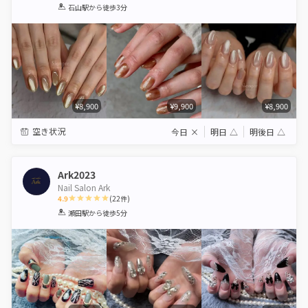
1
2
3
4
5
石山駅
から徒歩3分
Star
Stars
Stars
Stars
Stars
¥8,900
¥9,900
¥8,900
空き状況
今日
×
明日
△
明後日
△
Ark2023
Nail Salon Ark
4.9
(
22
件)
1
2
3
4
5
瀬田駅
から徒歩5分
Star
Stars
Stars
Stars
Stars