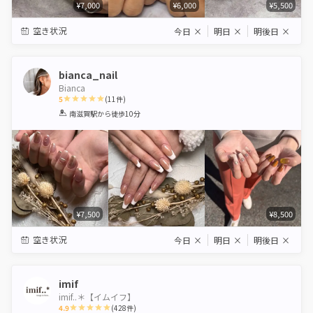
¥7,000
¥6,000
¥5,500
空き状況
今日
×
明日
×
明後日
×
bianca_nail
Bianca
5
(
11
件)
1
2
3
4
5
南滋賀駅
から徒歩10分
Star
Stars
Stars
Stars
Stars
¥7,500
¥8,500
空き状況
今日
×
明日
×
明後日
×
imif
imif..＊【イムイフ】
4.9
(
428
件)