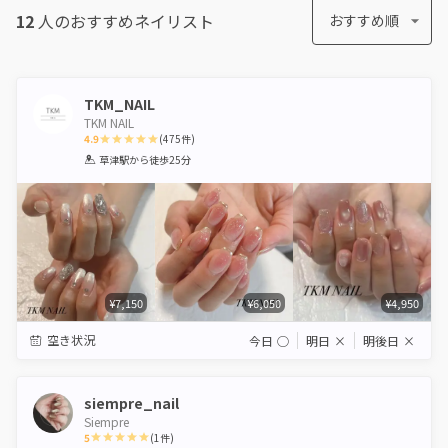
12
人のおすすめ
ネイリスト
おすすめ順
TKM_NAIL
TKM NAIL
4.9
(
475
件)
1
2
3
4
5
草津駅
から徒歩25分
Star
Stars
Stars
Stars
Stars
¥7,150
¥6,050
¥4,950
空き状況
今日
◯
明日
×
明後日
×
siempre_nail
Siempre
5
(
1
件)