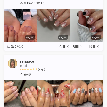
1
2
3
4
5
草津駅
から徒歩35分
Star
Stars
Stars
Stars
Stars
¥4,400
¥5,500
¥9,900
空き状況
今日
×
明日
×
明後日
×
renaace
R nail
4.9
(
36
件)
1
2
3
4
5
膳所駅
Star
Stars
Stars
Stars
Stars