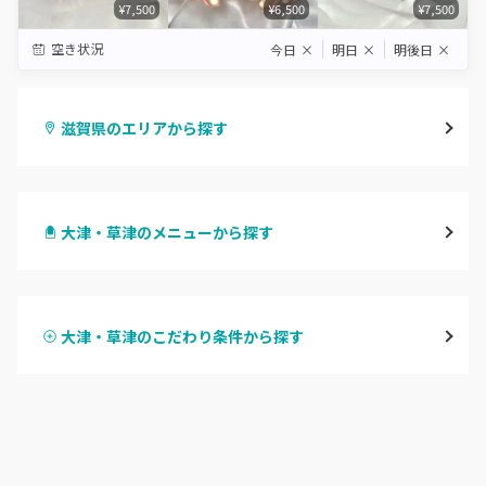
¥7,500
¥6,500
¥7,500
空き状況
今日
×
明日
×
明後日
×
滋賀県のエリアから探す
大津・草津
大津・草津のメニューから探す
甲賀・湖南・栗東
ハンドジェル
湖東（近江・彦根・守山）
大津・草津のこだわり条件から探す
ハンドスカルプ
パラジェル
湖北（長浜・米原・余呉）
ハンドケアカラー
フィルイン
湖西（高島・マキノ）