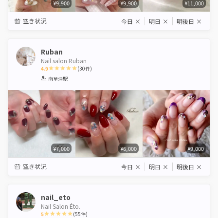
¥9,900
¥9,900
¥11,000
空き状況
今日
×
明日
×
明後日
×
Ruban
Nail salon Ruban
4.9
(
30
件)
1
2
3
4
5
南草津駅
Star
Stars
Stars
Stars
Stars
¥7,000
¥6,000
¥9,000
空き状況
今日
×
明日
×
明後日
×
nail_eto
Nail Salon Éto.
5
(
55
件)