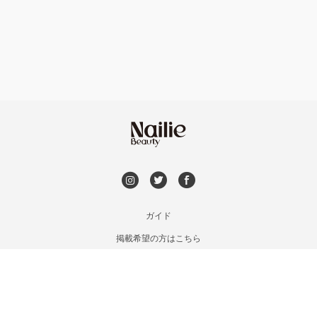
フット
持ち込み OK
滋賀県その他
オフのみ
やり放題 あり
初回オフ 無料
DVD観賞
メンズOK
ガイド
掲載希望の方はこちら
出張OK
利用規約
お問い合わせ
子連れOK
特定商取引法に基づく表記