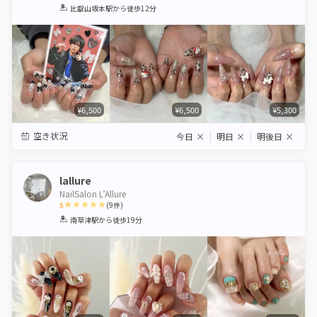
1
2
3
4
5
比叡山坂本駅
から徒歩12分
Star
Stars
Stars
Stars
Stars
¥6,500
¥6,500
¥5,300
空き状況
今日
×
明日
×
明後日
×
lallure
NailSalon L’Allure
5
(
9
件)
1
2
3
4
5
南草津駅
から徒歩19分
Star
Stars
Stars
Stars
Stars