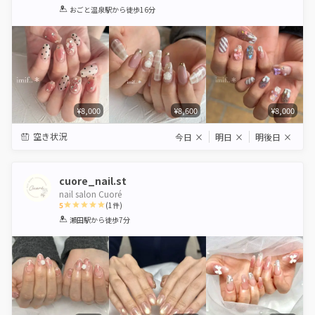
1
2
3
4
5
おごと温泉駅
から徒歩16分
Star
Stars
Stars
Stars
Stars
¥8,000
¥8,600
¥8,000
空き状況
今日
×
明日
×
明後日
×
cuore_nail.st
nail salon Cuoré
5
(
1
件)
1
2
3
4
5
瀬田駅
から徒歩7分
Star
Stars
Stars
Stars
Stars