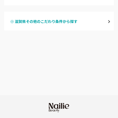
ハンドジェル
湖東（近江・彦根・守山）
滋賀県その他のこだわり条件から探す
ハンドスカルプ
パラジェル
湖北（長浜・米原・余呉）
ハンドケアカラー
フィルイン
湖西（高島・マキノ）
フット
持ち込み OK
滋賀県その他
オフのみ
やり放題 あり
初回オフ 無料