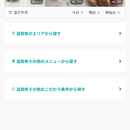
¥8,000
¥6,700
¥8,000
空き状況
今日
×
明日
×
明後日
×
滋賀県のエリアから探す
大津・草津
滋賀県その他のメニューから探す
甲賀・湖南・栗東
ハンドジェル
湖東（近江・彦根・守山）
滋賀県その他のこだわり条件から探す
ハンドスカルプ
パラジェル
湖北（長浜・米原・余呉）
ハンドケアカラー
フィルイン
湖西（高島・マキノ）