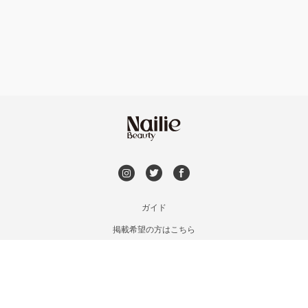
フット
持ち込み OK
滋賀県その他
オフのみ
やり放題 あり
初回オフ 無料
DVD観賞
メンズOK
ガイド
掲載希望の方はこちら
出張OK
利用規約
お問い合わせ
子連れOK
特定商取引法に基づく表記