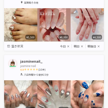
1
2
3
4
5
滋賀県その他
Star
Stars
Stars
Stars
Stars
¥5,500
¥8,000
¥4,500
空き状況
今日
×
明日
×
明後日
×
jasminenail_
jasmine nail
4.9
(
10
件)
1
2
3
4
5
八日市駅
から徒歩15分
Star
Stars
Stars
Stars
Stars