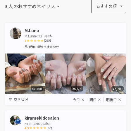
3
人のおすすめ
ネイリスト
おすすめ順
M.Luna
M.Luna-ｴﾑﾄﾞｯﾄﾙﾅ-
5
(
26
件)
1
2
3
4
5
愛知川駅
から徒歩20分
Star
Stars
Stars
Stars
Stars
¥7,700
¥6,600
¥7,700
空き状況
今日
×
明日
×
明後日
×
kiramekidosalon
kiramekidosalon
4.9
(
6
件)