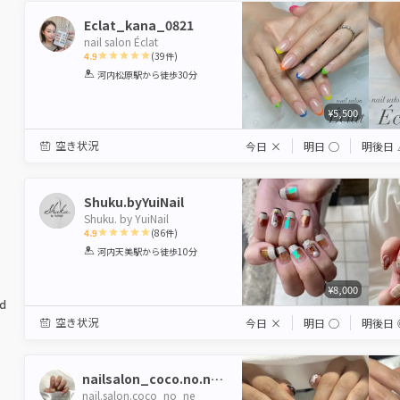
Eclat_kana_0821
nail salon Éclat
4.9
(
39
件)
1
2
3
4
5
河内松原駅
から徒歩30分
Star
Stars
Stars
Stars
Stars
¥5,500
空き状況
今日
×
明日
◯
明後日
Shuku.byYuiNail
Shuku. by YuiNail
4.9
(
86
件)
1
2
3
4
5
河内天美駅
から徒歩10分
Star
Stars
Stars
Stars
Stars
¥8,000
ed
空き状況
今日
×
明日
◯
明後日
nailsalon_coco.no.ne_
nail.salon.coco_no_ne