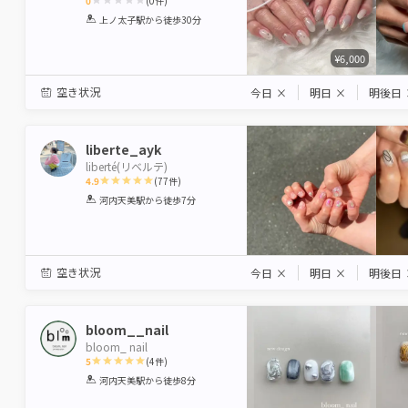
0
(
0
件)
1
2
3
4
5
上ノ太子駅
から徒歩30分
Star
Stars
Stars
Stars
Stars
¥6,000
空き状況
今日
×
明日
×
明後日
liberte_ayk
liberté(リベルテ)
4.9
(
77
件)
1
2
3
4
5
河内天美駅
から徒歩7分
Star
Stars
Stars
Stars
Stars
空き状況
今日
×
明日
×
明後日
bloom__nail
bloom_ nail
5
(
4
件)
1
2
3
4
5
河内天美駅
から徒歩8分
Star
Stars
Stars
Stars
Stars