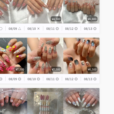
¥4,500
¥6,800
◯
08/09
△
08/10
×
08/11
◎
08/12
◎
08/13
◎
¥7,500
¥7,500
¥6,500
◎
08/09
◎
08/10
◎
08/11
◎
08/12
◎
08/13
◎