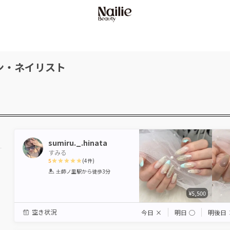
ン・ネイリスト
sumiru._.hinata
すみる
5
(
4
件)
1
2
3
4
5
土師ノ里駅
から徒歩3分
Star
Stars
Stars
Stars
Stars
¥5,500
空き状況
今日
×
明日
◯
明後日