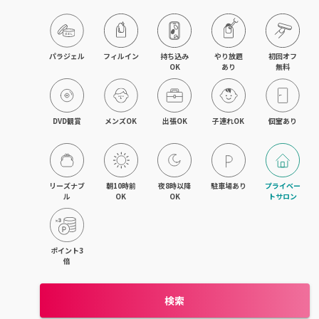
京橋・都島区
鶴見区・城東区・旭区
パラジェル
フィルイン
持ち込み

やり放題

初回オフ

OK
あり
無料
東成区・生野区
住吉区・住之江区・西成区
DVD観賞
メンズOK
出張OK
子連れOK
個室あり
平野区・東住吉区
大正・九条・弁天町
リーズナブ
朝10時前
夜8時以降
駐車場あり
プライベー
ル
OK
OK
トサロン
吹田・江坂
池田・豊中・箕面
ポイント3
倍
守口・門真・大東
検索
枚方・寝屋川・交野