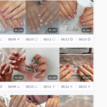
¥4,500
¥5,000
¥6,000
△
08/09
×
08/10
◯
08/11
◯
08/12
◎
08/13
◎
¥8,000
¥3,500
¥8,000
◎
08/09
△
08/10
△
08/11
×
08/12
×
08/13
×