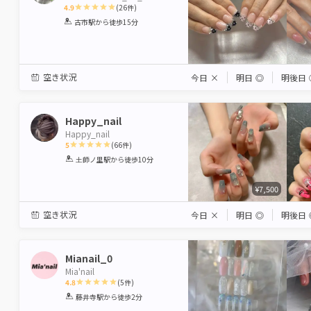
4.9
(
26
件)
1
2
3
4
5
古市駅
から徒歩15分
Star
Stars
Stars
Stars
Stars
空き状況
今日
×
明日
◎
明後日
Happy_nail
Happy_nail
5
(
66
件)
1
2
3
4
5
土師ノ里駅
から徒歩10分
Star
Stars
Stars
Stars
Stars
¥7,500
空き状況
今日
×
明日
◎
明後日
Mianail_0
Mia'nail
4.8
(
5
件)
1
2
3
4
5
藤井寺駅
から徒歩2分
Star
Stars
Stars
Stars
Stars