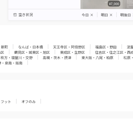
¥7,000
空き状況
今日
×
明日
×
明後日
・新町
なんば・日本橋
天王寺区・阿倍野区
福島区・野田
淀
島区
鶴見区・城東区・旭区
東成区・生野区
住吉区・住之江区・西
枚方・寝屋川・交野
高槻・茨木・摂津
東大阪・八尾・柏原
松原
野・泉南・阪南
フット
オフのみ