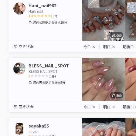
Hani_nail962
Hani nail
4.8
(
6
件)
1
2
3
4
5
河内松原駅
から徒歩20分
Star
Stars
Stars
Stars
Stars
¥6,000
空き状況
今日
×
明日
×
明後日
BLESS_NAIL_SPOT
BLESS NAIL SPOT
0
(
0
件)
1
2
3
4
5
河内天美駅
から徒歩8分
Star
Stars
Stars
Stars
Stars
¥7,500
空き状況
今日
×
明日
×
明後日
sayaka55
alivio