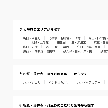
大阪府のエリアから探す
梅田・茶屋町
心斎橋・南船場・アメ村
堀江・四ツ橋
淡路・上新庄
東三国・十三・淀川区
京橋・都
吹田・江坂
池田・豊中・箕面
守口・門真・大東
狭山・河内長野・富田林
泉大津・和泉・岸和田
泉佐
松原・藤井寺・羽曳野のメニューから探す
ハンドジェル
ハンドスカルプ
ハンドケアカラー
松原・藤井寺・羽曳野のこだわり条件から探す