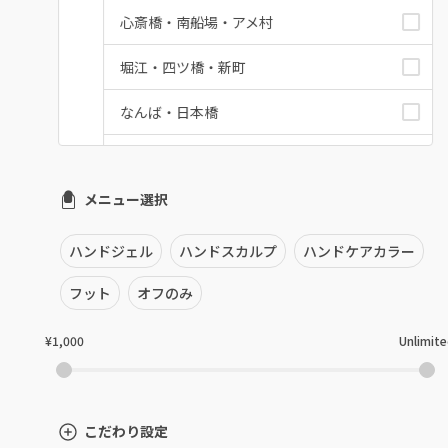
心斎橋・南船場・アメ村
堀江・四ツ橋・新町
なんば・日本橋
天王寺区・阿倍野区
メニュー選択
福島区・野田
淀屋橋・本町・肥後橋
ハンドジェル
ハンドスカルプ
ハンドケアカラー
天神橋・天満
フット
オフのみ
谷町・上本町・玉造
¥1,000
Unlimit
淡路・上新庄
東三国・十三・淀川区
こだわり設定