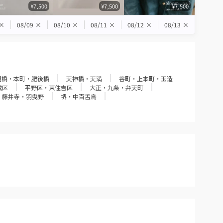
¥7,500
¥7,500
¥7,500
×
08/09
×
08/10
×
08/11
×
08/12
×
08/13
×
屋橋・本町・肥後橋
天神橋・天満
谷町・上本町・玉造
成区
平野区・東住吉区
大正・九条・弁天町
・藤井寺・羽曳野
堺・中百舌鳥