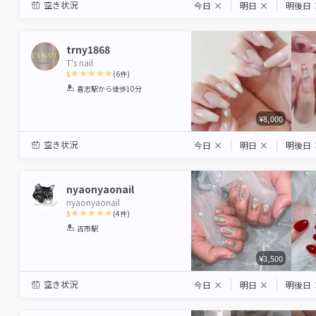
空き状況
今日
×
明日
×
明後日
trny1868
T's nail
5
(
6
件)
1
2
3
4
5
喜志駅
から徒歩10分
Star
Stars
Stars
Stars
Stars
¥8,000
空き状況
今日
×
明日
×
明後日
nyaonyaonail
nyaonyaonail
5
(
4
件)
1
2
3
4
5
古市駅
Star
Stars
Stars
Stars
Stars
¥3,500
空き状況
今日
×
明日
×
明後日