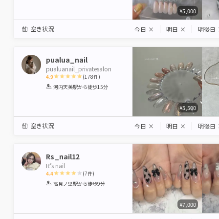
¥5,000
空き状況
今日
×
明日
×
明後日
pualua_nail
pualuanail_privatesalon
4.9
(
178
件)
1
2
3
4
5
河内天美駅
から徒歩15分
Star
Stars
Stars
Stars
Stars
¥5,500
空き状況
今日
×
明日
×
明後日
Rs_nail12
R’s nail
4.4
(
7
件)
1
2
3
4
5
高見ノ里駅
から徒歩9分
Star
Stars
Stars
Stars
Stars
¥7,000