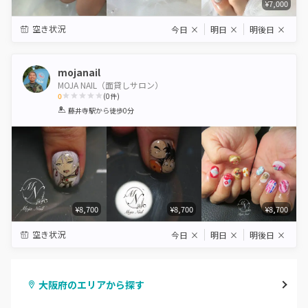
¥7,000
空き状況
今日
×
明日
×
明後日
×
mojanail
MOJA NAIL（面貸しサロン）
0
(
0
件)
1
2
3
4
5
藤井寺駅
から徒歩0分
Star
Stars
Stars
Stars
Stars
¥8,700
¥8,700
¥8,700
空き状況
今日
×
明日
×
明後日
×
大阪府のエリアから探す