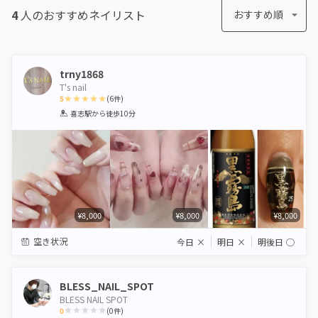
4
人のおすすめ
ネイリスト
おすすめ順
trny1868
T's nail
5
(
6
件)
1
2
3
4
5
喜志駅
から徒歩10分
Star
Stars
Stars
Stars
Stars
¥8,000
¥8,000
¥8,000
空き状況
今日
×
明日
×
明後日
◯
BLESS_NAIL_SPOT
BLESS NAIL SPOT
0
(
0
件)