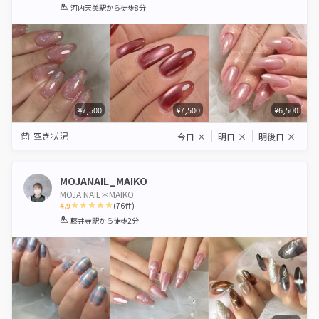
1
2
3
4
5
河内天美駅
から徒歩8分
Star
Stars
Stars
Stars
Stars
¥7,500
¥7,500
¥6,500
空き状況
今日
×
明日
×
明後日
×
MOJANAIL_MAIKO
MOJA NAIL＊MAIKO
4.9
(
76
件)
1
2
3
4
5
藤井寺駅
から徒歩2分
Star
Stars
Stars
Stars
Stars