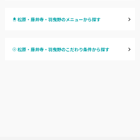
梅田・茶屋町
松原・藤井寺・羽曳野のメニューから探す
心斎橋・南船場・アメ村
ハンドジェル
堀江・四ツ橋・新町
松原・藤井寺・羽曳野のこだわり条件から探す
ハンドスカルプ
パラジェル
なんば・日本橋
ハンドケアカラー
フィルイン
天王寺区・阿倍野区
フット
持ち込み OK
福島区・野田
オフのみ
やり放題 あり
淀屋橋・本町・肥後橋