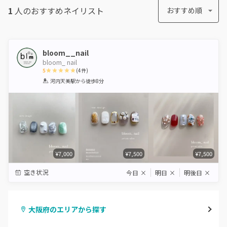
1
人のおすすめ
ネイリスト
おすすめ順
bloom__nail
bloom_ nail
5
(
4
件)
1
2
3
4
5
河内天美駅
から徒歩8分
Star
Stars
Stars
Stars
Stars
¥7,000
¥7,500
¥7,500
空き状況
今日
×
明日
×
明後日
×
大阪府のエリアから探す