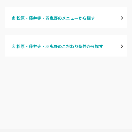
梅田・茶屋町
松原・藤井寺・羽曳野のメニューから探す
心斎橋・南船場・アメ村
ハンドジェル
堀江・四ツ橋・新町
松原・藤井寺・羽曳野のこだわり条件から探す
ハンドスカルプ
パラジェル
なんば・日本橋
ハンドケアカラー
フィルイン
天王寺区・阿倍野区
フット
持ち込み OK
福島区・野田
オフのみ
やり放題 あり
淀屋橋・本町・肥後橋