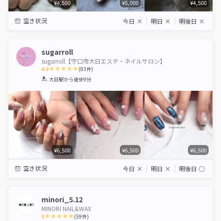
¥4,500
¥5,000
¥4,500
空き状況
今日
×
明日
×
明後日
×
sugarroll
sugarroll【守口市大日エステ・ネイルサロン】
4.9
(
83
件)
1
2
3
4
5
大日駅
から徒歩9分
Star
Stars
Stars
Stars
Stars
¥6,500
¥6,500
¥6,500
空き状況
今日
×
明日
×
明後日
◯
minori_5.12
MINORI NAIL&WAX
5
(
59
件)