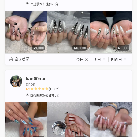
1
2
3
4
5
住道駅
から徒歩25分
Star
Stars
Stars
Stars
Stars
¥9,000
¥10,000
¥9,500
空き状況
今日
×
明日
×
明後日
×
kan00nail
&non
4.9
(
109
件)
1
2
3
4
5
四条畷駅
から徒歩5分
Star
Stars
Stars
Stars
Stars