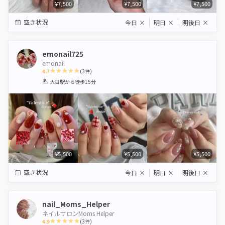
¥7,500
¥7,500
¥7,500
空き状況
今日
×
明日
×
明後日
×
emonail725
emonail
4.7
(
3
件)
1
2
3
4
5
大日駅
から徒歩15分
Star
Stars
Stars
Stars
Stars
¥5,500
¥5,500
¥5,500
空き状況
今日
×
明日
×
明後日
×
nail_Moms_Helper
ネイルサロンMoms Helper
4.9
(
3
件)