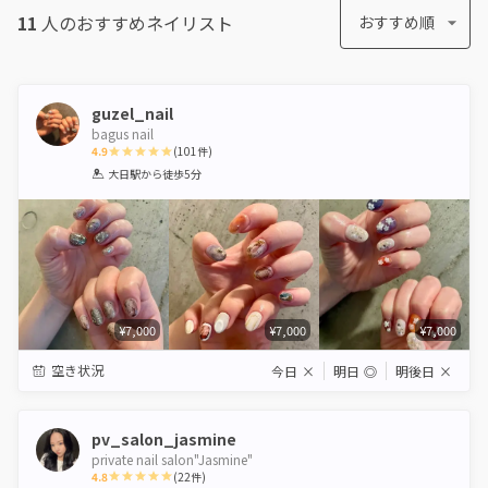
11
人のおすすめ
ネイリスト
おすすめ順
guzel_nail
bagus nail
4.9
(
101
件)
1
2
3
4
5
大日駅
から徒歩5分
Star
Stars
Stars
Stars
Stars
¥7,000
¥7,000
¥7,000
空き状況
今日
×
明日
◎
明後日
×
pv_salon_jasmine
private nail salon"Jasmine"
4.8
(
22
件)