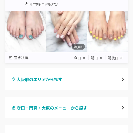
1
2
3
4
5
守口市駅
から徒歩2分
Star
Stars
Stars
Stars
Stars
¥8,000
空き状況
今日
×
明日
×
明後日
×
大阪府のエリアから探す
梅田・茶屋町
守口・門真・大東のメニューから探す
心斎橋・南船場・アメ村
ハンドジェル
堀江・四ツ橋・新町