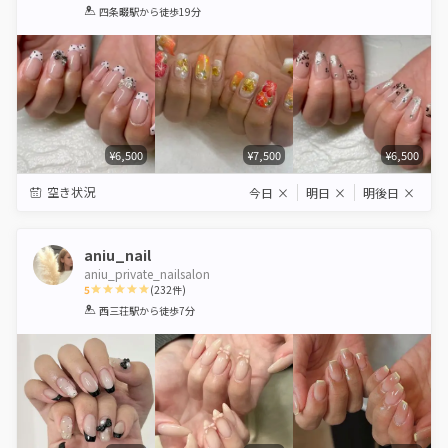
1
2
3
4
5
四条畷駅
から徒歩19分
Star
Stars
Stars
Stars
Stars
¥6,500
¥7,500
¥6,500
空き状況
今日
×
明日
×
明後日
×
aniu_nail
aniu_private_nailsalon
5
(
232
件)
1
2
3
4
5
西三荘駅
から徒歩7分
Star
Stars
Stars
Stars
Stars