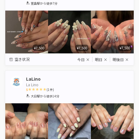
1
2
3
4
5
萱島駅
から徒歩7分
Star
Stars
Stars
Stars
Stars
¥7,500
¥7,500
¥7,500
空き状況
今日
×
明日
×
明後日
×
LaLino
La Lino
5
(
1
件)
1
2
3
4
5
大日駅
から徒歩14分
Star
Stars
Stars
Stars
Stars