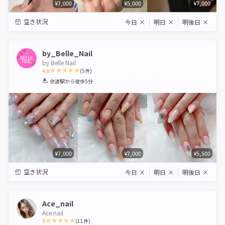
¥7,000
¥5,000
¥7,000
空き状況
今日
×
明日
×
明後日
×
by_Belle_Nail
by Belle Nail
4.8
(
5
件)
1
2
3
4
5
住道駅
から徒歩5分
Star
Stars
Stars
Stars
Stars
¥7,000
¥7,000
¥5,500
空き状況
今日
×
明日
×
明後日
×
Ace_nail
Ace nail
5
(
11
件)