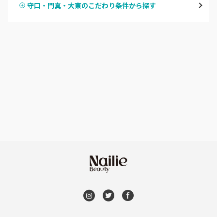
守口・門真・大東のこだわり条件から探す
ハンドスカルプ
パラジェル
なんば・日本橋
ハンドケアカラー
フィルイン
天王寺区・阿倍野区
フット
持ち込み OK
福島区・野田
オフのみ
やり放題 あり
淀屋橋・本町・肥後橋
初回オフ 無料
天神橋・天満
DVD観賞
谷町・上本町・玉造