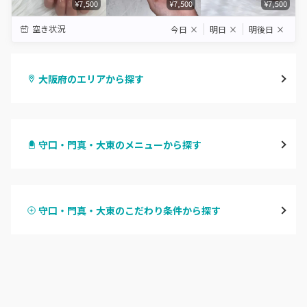
¥7,500
¥7,500
¥7,500
空き状況
今日
×
明日
×
明後日
×
大阪府のエリアから探す
梅田・茶屋町
守口・門真・大東のメニューから探す
心斎橋・南船場・アメ村
ハンドジェル
堀江・四ツ橋・新町
守口・門真・大東のこだわり条件から探す
ハンドスカルプ
パラジェル
なんば・日本橋
ハンドケアカラー
フィルイン
天王寺区・阿倍野区