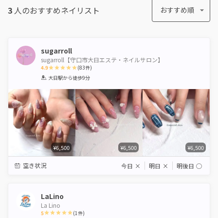
3
人のおすすめ
ネイリスト
おすすめ順
sugarroll
sugarroll【守口市大日エステ・ネイルサロン】
4.9
(
83
件)
1
2
3
4
5
大日駅
から徒歩9分
Star
Stars
Stars
Stars
Stars
¥6,500
¥6,500
¥6,500
空き状況
今日
×
明日
×
明後日
◯
LaLino
La Lino
5
(
1
件)