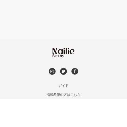
フット
持ち込み OK
福島区・野田
オフのみ
やり放題 あり
淀屋橋・本町・肥後橋
初回オフ 無料
天神橋・天満
DVD観賞
谷町・上本町・玉造
メンズOK
ガイド
淡路・上新庄
掲載希望の方はこちら
出張OK
利用規約
東三国・十三・淀川区
お問い合わせ
子連れOK
特定商取引法に基づく表記
京橋・都島区