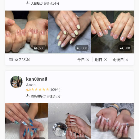
1
2
3
4
5
大日駅
から徒歩14分
Star
Stars
Stars
Stars
Stars
¥4,500
¥5,000
¥4,500
空き状況
今日
×
明日
×
明後日
×
kan00nail
&non
4.9
(
109
件)
1
2
3
4
5
四条畷駅
から徒歩5分
Star
Stars
Stars
Stars
Stars