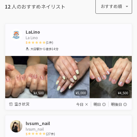
12
人のおすすめ
ネイリスト
おすすめ順
LaLino
La Lino
5
(
1
件)
1
2
3
4
5
大日駅
から徒歩14分
Star
Stars
Stars
Stars
Stars
¥4,500
¥5,000
¥4,500
空き状況
今日
×
明日
◎
明後日
◎
lvsum_nail
lvsum_nail
5
(
27
件)