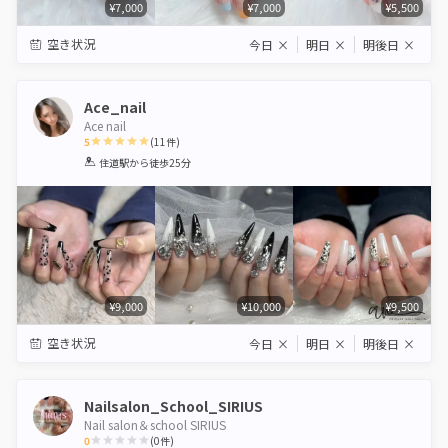
¥7,000
¥7,000
¥5,500
空き状況
今日
×
明日
×
明後日
×
Ace_nail
Ace nail
5
(
11
件)
1
2
3
4
5
住道駅
から徒歩25分
Star
Stars
Stars
Stars
Stars
¥9,000
¥10,000
¥9,500
空き状況
今日
×
明日
×
明後日
×
Nailsalon_School_SIRIUS
Nail salon＆school SIRIUS
0
(
0
件)