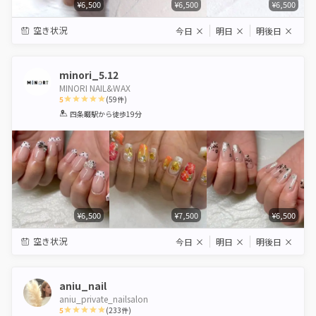
¥6,500
¥6,500
¥6,500
空き状況
今日
×
明日
×
明後日
×
minori_5.12
MINORI NAIL&WAX
5
(
59
件)
1
2
3
4
5
四条畷駅
から徒歩19分
Star
Stars
Stars
Stars
Stars
¥6,500
¥7,500
¥6,500
空き状況
今日
×
明日
×
明後日
×
aniu_nail
aniu_private_nailsalon
5
(
233
件)