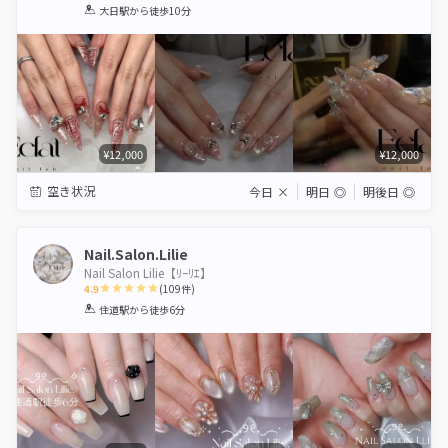
1
2
3
4
5
大日駅
から徒歩10分
Star
Stars
Stars
Stars
Stars
¥12,000
¥12,000
空き状況
今日
×
明日
◎
明後日
◎
Nail.Salon.Lilie
Nail Salon Lilie【ﾘｰﾘｴ】
4.9
(
109
件)
1
2
3
4
5
住道駅
から徒歩6分
Star
Stars
Stars
Stars
Stars