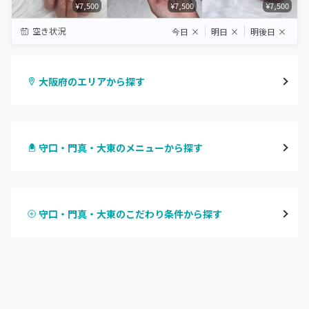
¥7,500
¥7,500
¥7,500
空き状況
今日
×
明日
×
明後日
×
大阪府のエリアから探す
梅田・茶屋町
守口・門真・大東のメニューから探す
心斎橋・南船場・アメ村
ハンドジェル
堀江・四ツ橋・新町
守口・門真・大東のこだわり条件から探す
ハンドスカルプ
パラジェル
なんば・日本橋
ハンドケアカラー
フィルイン
天王寺区・阿倍野区