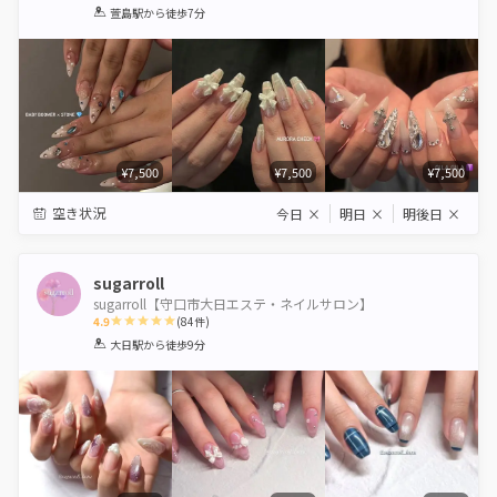
1
2
3
4
5
萱島駅
から徒歩7分
Star
Stars
Stars
Stars
Stars
¥7,500
¥7,500
¥7,500
空き状況
今日
×
明日
×
明後日
×
sugarroll
sugarroll【守口市大日エステ・ネイルサロン】
4.9
(
84
件)
1
2
3
4
5
大日駅
から徒歩9分
Star
Stars
Stars
Stars
Stars