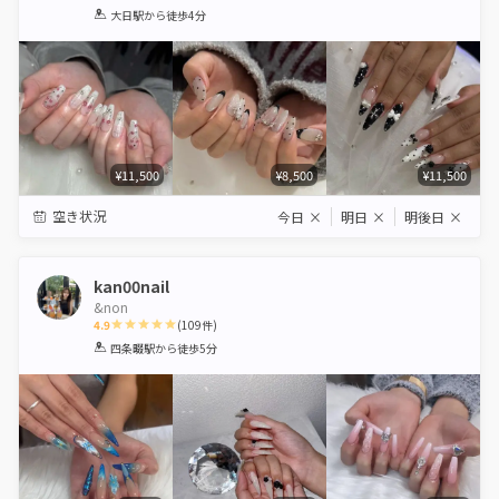
1
2
3
4
5
大日駅
から徒歩4分
Star
Stars
Stars
Stars
Stars
¥11,500
¥8,500
¥11,500
空き状況
今日
×
明日
×
明後日
×
kan00nail
&non
4.9
(
109
件)
1
2
3
4
5
四条畷駅
から徒歩5分
Star
Stars
Stars
Stars
Stars