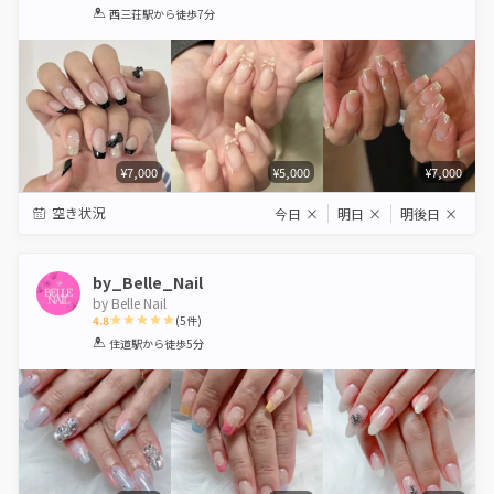
1
2
3
4
5
西三荘駅
から徒歩7分
Star
Stars
Stars
Stars
Stars
¥7,000
¥5,000
¥7,000
空き状況
今日
×
明日
×
明後日
×
by_Belle_Nail
by Belle Nail
4.8
(
5
件)
1
2
3
4
5
住道駅
から徒歩5分
Star
Stars
Stars
Stars
Stars