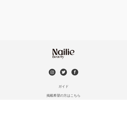
フット
持ち込み OK
福島区・野田
オフのみ
やり放題 あり
淀屋橋・本町・肥後橋
初回オフ 無料
天神橋・天満
DVD観賞
谷町・上本町・玉造
メンズOK
ガイド
淡路・上新庄
掲載希望の方はこちら
出張OK
利用規約
東三国・十三・淀川区
お問い合わせ
子連れOK
特定商取引法に基づく表記
京橋・都島区