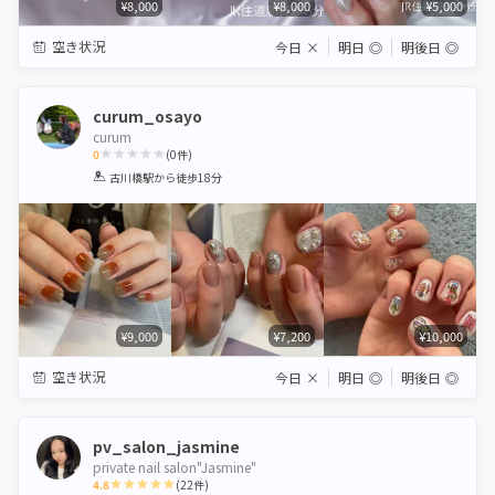
¥8,000
¥8,000
¥5,000
空き状況
今日
×
明日
◎
明後日
◎
curum_osayo
curum
0
(
0
件)
1
2
3
4
5
古川橋駅
から徒歩18分
Star
Stars
Stars
Stars
Stars
¥9,000
¥7,200
¥10,000
空き状況
今日
×
明日
◎
明後日
◎
pv_salon_jasmine
private nail salon"Jasmine"
4.8
(
22
件)