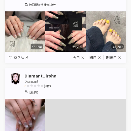
1
2
3
4
5
池田駅
から徒歩10分
Star
Stars
Stars
Stars
Stars
¥6,990
¥4,200
¥5,200
空き状況
今日
×
明日
×
明後日
×
Diamant_iroha
Diamant
0
(
0
件)
1
2
3
4
5
池田駅
Star
Stars
Stars
Stars
Stars