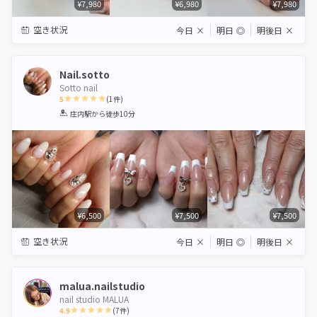
¥7,980
¥6,980
¥7,980
空き状況
今日
×
明日
◎
明後日
×
Nail.sotto
Sotto nail
5
(
1
件)
1
2
3
4
5
庄内駅
から徒歩10分
Star
Stars
Stars
Stars
Stars
¥6,500
¥7,500
¥7,500
空き状況
今日
×
明日
◎
明後日
×
malua.nailstudio
nail studio MALUA
4.9
(
7
件)