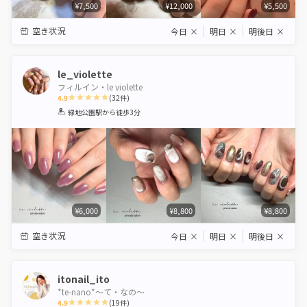
¥7,500
¥12,000
¥5,500
空き状況
今日
×
明日
×
明後日
×
le_violette
フィルイン・le violette
4.9
(
32
件)
1
2
3
4
5
緑地公園駅
から徒歩3分
Star
Stars
Stars
Stars
Stars
¥6,000
¥8,800
¥8,800
空き状況
今日
×
明日
×
明後日
×
itonail_ito
*te-nano*〜て・なの〜
4.9
(
19
件)