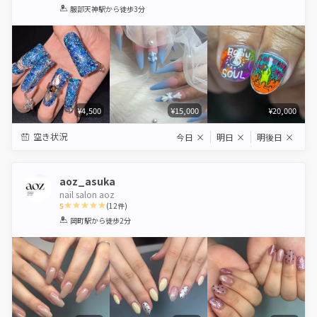
1
2
3
4
5
服部天神駅
から徒歩3分
Star
Stars
Stars
Stars
Stars
¥4,500
¥15,000
¥20,000
空き状況
今日
×
明日
×
明後日
×
aoz_asuka
nail salon aoz
5
(
12
件)
1
2
3
4
5
岡町駅
から徒歩2分
Star
Stars
Stars
Stars
Stars