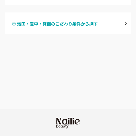
ハンドジェル
堀江・四ツ橋・新町
池田・豊中・箕面のこだわり条件から探す
ハンドスカルプ
パラジェル
なんば・日本橋
ハンドケアカラー
フィルイン
天王寺区・阿倍野区
フット
持ち込み OK
福島区・野田
オフのみ
やり放題 あり
淀屋橋・本町・肥後橋
初回オフ 無料
天神橋・天満