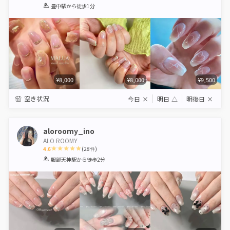
1
2
3
4
5
豊中駅
から徒歩1分
Star
Stars
Stars
Stars
Stars
¥8,000
¥8,000
¥9,500
空き状況
今日
×
明日
△
明後日
×
aloroomy_ino
ALO ROOMY
4.6
(
28
件)
1
2
3
4
5
服部天神駅
から徒歩2分
Star
Stars
Stars
Stars
Stars