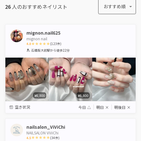
26
人のおすすめ
ネイリスト
おすすめ順
mignon.nail625
mignon nail
4.8
(
123
件)
1
2
3
4
5
石橋阪大前駅
から徒歩22分
Star
Stars
Stars
Stars
Stars
¥6,800
¥6,800
空き状況
今日
△
明日
×
明後日
×
nailsalon_ViViChi
NAILSALON ViViChi
4.5
(
34
件)