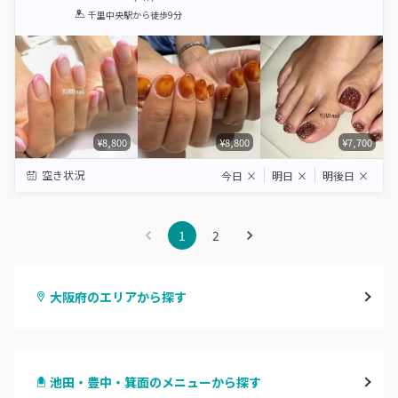
1
2
3
4
5
千里中央駅
から徒歩9分
Star
Stars
Stars
Stars
Stars
¥8,800
¥8,800
¥7,700
空き状況
今日
×
明日
×
明後日
×
1
2
大阪府のエリアから探す
梅田・茶屋町
池田・豊中・箕面のメニューから探す
心斎橋・南船場・アメ村