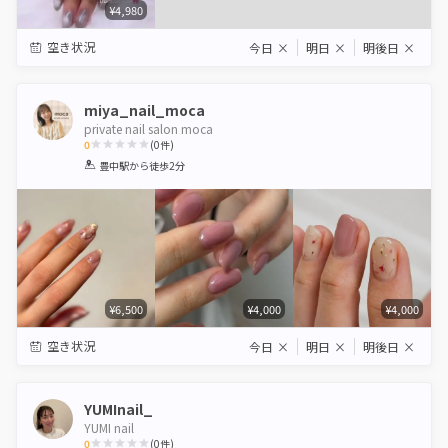
¥4,980
空き状況
今日
×
明日
×
明後日
×
miya_nail_moca
private nail salon moca
0
(
0
件)
1
2
3
4
5
豊中駅
から徒歩2分
Star
Stars
Stars
Stars
Stars
¥6,500
¥4,000
¥4,000
空き状況
今日
×
明日
×
明後日
×
YUMInail_
YUMI nail
0
(
0
件)