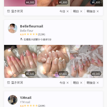
¥4,000
¥6,800
¥6,800
空き状況
今日
×
明日
×
明後日
×
Bellefleurnail
Belle Fleur
4.9
(
52
件)
1
2
3
4
5
石橋阪大前駅
から徒歩5分
Star
Stars
Stars
Stars
Stars
¥6,500
¥7,000
¥8,000
空き状況
今日
×
明日
×
明後日
×
Y.Mnail
Y′M nail
4.6
(
24
件)