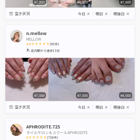
¥7,800
¥8,500
¥7,800
空き状況
今日
×
明日
×
明後日
×
n.mellow
MELLOW
4.9
(
90
件)
1
2
3
4
5
庄内駅
から徒歩15分
Star
Stars
Stars
Stars
Stars
¥7,000
¥7,000
¥4,000
空き状況
今日
×
明日
×
明後日
×
APHRODITE.725
ネイルサロン＆スクールAPHRODITE
5
(
758
件)