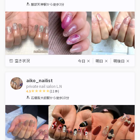
1
2
3
4
5
服部天神駅
から徒歩3分
Star
Stars
Stars
Stars
Stars
空き状況
今日
×
明日
×
明後日
×
aiko_nailist
private nail salon L.N
4.9
(
11
件)
1
2
3
4
5
石橋阪大前駅
から徒歩10分
Star
Stars
Stars
Stars
Stars