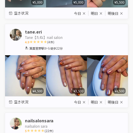
¥5,000
¥5,000
¥5,500
空き状況
今日
×
明日
×
明後日
×
tane.eri
Tane【たね】nail salon
4.9
(
4
件)
1
2
3
4
5
箕面萱野駅
から徒歩22分
Star
Stars
Stars
Stars
Stars
¥4,500
¥3,500
¥4,500
空き状況
今日
×
明日
×
明後日
×
nailsalonsara
nailsalon sara
5
(
22
件)