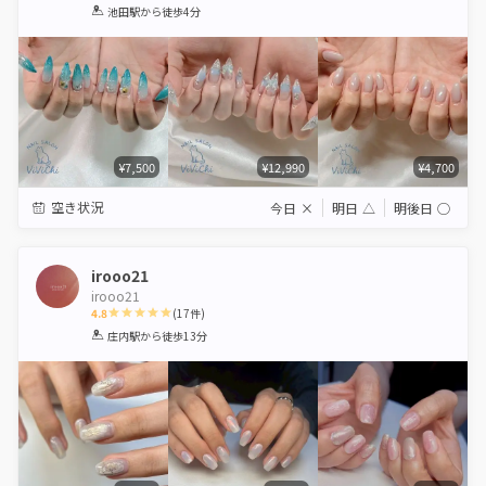
1
2
3
4
5
池田駅
から徒歩4分
Star
Stars
Stars
Stars
Stars
¥7,500
¥12,990
¥4,700
空き状況
今日
×
明日
△
明後日
◯
irooo21
irooo21
4.8
(
17
件)
1
2
3
4
5
庄内駅
から徒歩13分
Star
Stars
Stars
Stars
Stars