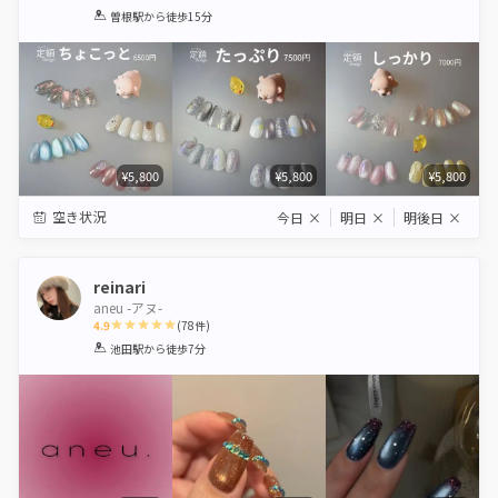
1
2
3
4
5
曽根駅
から徒歩15分
Star
Stars
Stars
Stars
Stars
¥5,800
¥5,800
¥5,800
空き状況
今日
×
明日
×
明後日
×
reinari
aneu -アヌ-
4.9
(
78
件)
1
2
3
4
5
池田駅
から徒歩7分
Star
Stars
Stars
Stars
Stars