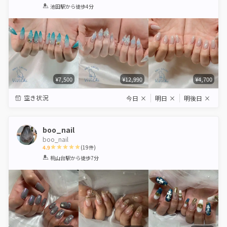
1
2
3
4
5
池田駅
から徒歩4分
Star
Stars
Stars
Stars
Stars
¥7,500
¥12,990
¥4,700
空き状況
今日
×
明日
×
明後日
×
boo_nail
boo_nail
4.9
(
19
件)
1
2
3
4
5
桃山台駅
から徒歩7分
Star
Stars
Stars
Stars
Stars