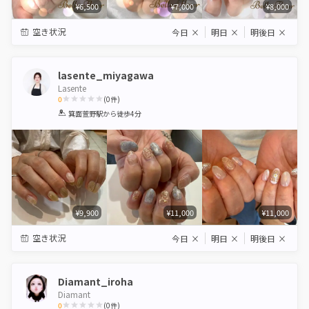
¥6,500
¥7,000
¥8,000
空き状況
今日
×
明日
×
明後日
×
lasente_miyagawa
Lasente
0
(
0
件)
1
2
3
4
5
箕面萱野駅
から徒歩4分
Star
Stars
Stars
Stars
Stars
¥9,900
¥11,000
¥11,000
空き状況
今日
×
明日
×
明後日
×
Diamant_iroha
Diamant
0
(
0
件)