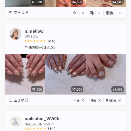
¥6,000
¥4,500
¥4,500
空き状況
今日
×
明日
×
明後日
×
n.mellow
MELLOW
4.9
(
90
件)
1
2
3
4
5
庄内駅
から徒歩15分
Star
Stars
Stars
Stars
Stars
¥7,000
¥7,000
¥4,000
空き状況
今日
×
明日
×
明後日
×
nailsalon_ViViChi
NAILSALON ViViChi
4.5
(
34
件)