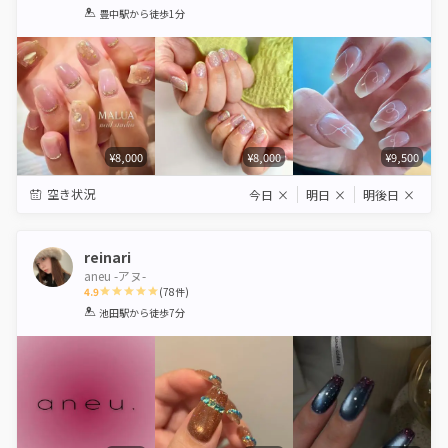
1
2
3
4
5
豊中駅
から徒歩1分
Star
Stars
Stars
Stars
Stars
¥8,000
¥8,000
¥9,500
空き状況
今日
×
明日
×
明後日
×
reinari
aneu -アヌ-
4.9
(
78
件)
1
2
3
4
5
池田駅
から徒歩7分
Star
Stars
Stars
Stars
Stars