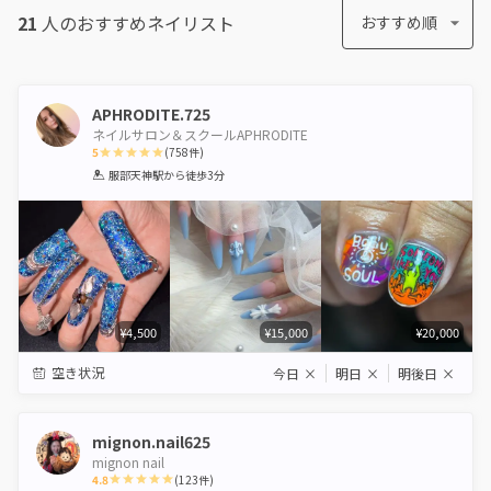
21
人のおすすめ
ネイリスト
おすすめ順
APHRODITE.725
ネイルサロン＆スクールAPHRODITE
5
(
758
件)
1
2
3
4
5
服部天神駅
から徒歩3分
Star
Stars
Stars
Stars
Stars
¥4,500
¥15,000
¥20,000
空き状況
今日
×
明日
×
明後日
×
mignon.nail625
mignon nail
4.8
(
123
件)