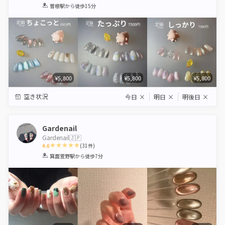
1
2
3
4
5
曽根駅
から徒歩15分
Star
Stars
Stars
Stars
Stars
¥5,800
¥5,800
¥5,800
空き状況
今日
×
明日
×
明後日
×
Gardenail
Gardenail🇯🇵
4.6
(
31
件)
1
2
3
4
5
箕面萱野駅
から徒歩7分
Star
Stars
Stars
Stars
Stars