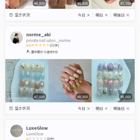
¥8,800
¥8,800
¥7,700
空き状況
今日
×
明日
×
明後日
×
norme_aki
private nail salon _norme.
4.9
(
52
件)
1
2
3
4
5
豊中駅
から徒歩4分
Star
Stars
Stars
Stars
Stars
¥7,000
¥8,500
¥8,000
空き状況
今日
×
明日
×
明後日
×
LuxeGlow
LuxeGlow
0
(
0
件)