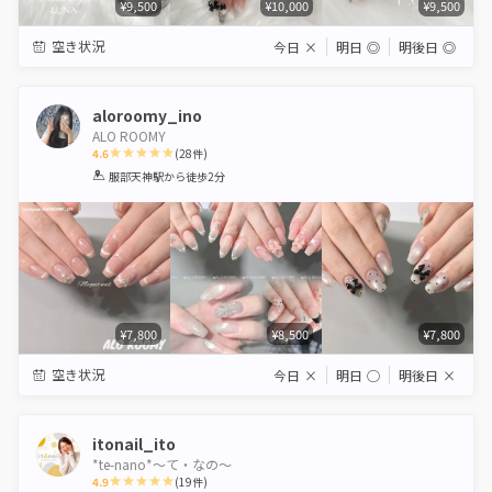
¥9,500
¥10,000
¥9,500
空き状況
今日
×
明日
◎
明後日
◎
aloroomy_ino
ALO ROOMY
4.6
(
28
件)
1
2
3
4
5
服部天神駅
から徒歩2分
Star
Stars
Stars
Stars
Stars
¥7,800
¥8,500
¥7,800
空き状況
今日
×
明日
◯
明後日
×
itonail_ito
*te-nano*〜て・なの〜
4.9
(
19
件)