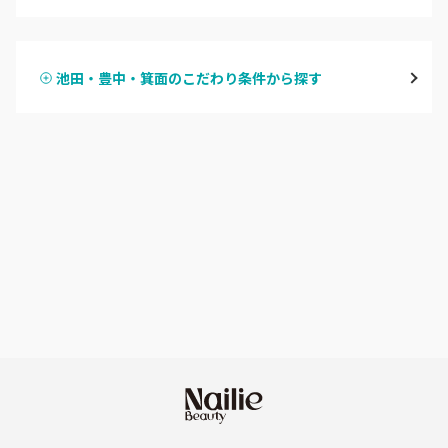
ハンドジェル
堀江・四ツ橋・新町
池田・豊中・箕面のこだわり条件から探す
ハンドスカルプ
パラジェル
なんば・日本橋
ハンドケアカラー
フィルイン
天王寺区・阿倍野区
フット
持ち込み OK
福島区・野田
オフのみ
やり放題 あり
淀屋橋・本町・肥後橋
初回オフ 無料
天神橋・天満