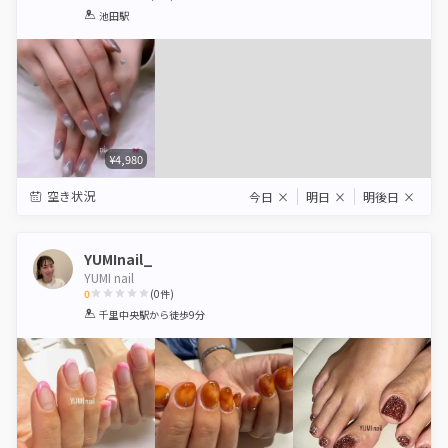
1
2
3
4
5
池田駅
Star
Stars
Stars
Stars
Stars
¥4,980
空き状況
今日
×
明日
×
明後日
×
YUMInail_
YUMI nail
0
(
0
件)
1
2
3
4
5
千里中央駅
から徒歩9分
Star
Stars
Stars
Stars
Stars