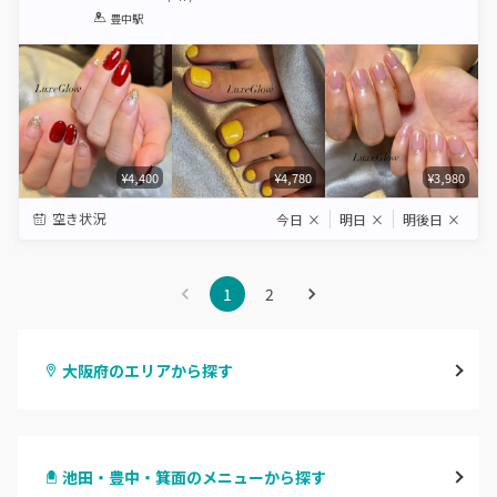
1
2
3
4
5
豊中駅
Star
Stars
Stars
Stars
Stars
¥4,400
¥4,780
¥3,980
空き状況
今日
×
明日
×
明後日
×
1
2
大阪府のエリアから探す
梅田・茶屋町
池田・豊中・箕面のメニューから探す
心斎橋・南船場・アメ村