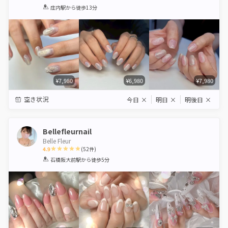
1
2
3
4
5
庄内駅
から徒歩13分
Star
Stars
Stars
Stars
Stars
¥7,980
¥6,980
¥7,980
空き状況
今日
×
明日
×
明後日
×
Bellefleurnail
Belle Fleur
4.9
(
52
件)
1
2
3
4
5
石橋阪大前駅
から徒歩5分
Star
Stars
Stars
Stars
Stars