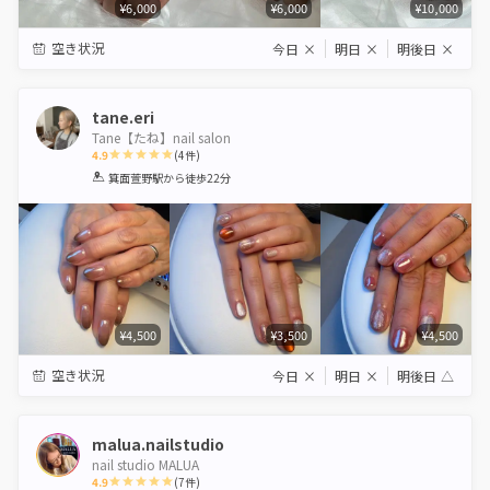
¥6,000
¥6,000
¥10,000
空き状況
今日
×
明日
×
明後日
×
tane.eri
Tane【たね】nail salon
4.9
(
4
件)
1
2
3
4
5
箕面萱野駅
から徒歩22分
Star
Stars
Stars
Stars
Stars
¥4,500
¥3,500
¥4,500
空き状況
今日
×
明日
×
明後日
△
malua.nailstudio
nail studio MALUA
4.9
(
7
件)