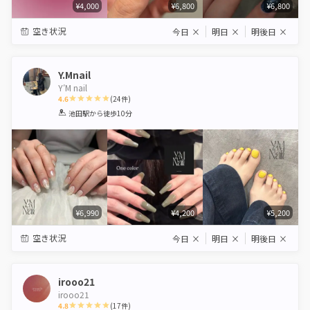
¥4,000
¥6,800
¥6,800
空き状況
今日
×
明日
×
明後日
×
Y.Mnail
Y′M nail
4.6
(
24
件)
1
2
3
4
5
池田駅
から徒歩10分
Star
Stars
Stars
Stars
Stars
¥6,990
¥4,200
¥5,200
空き状況
今日
×
明日
×
明後日
×
irooo21
irooo21
4.8
(
17
件)