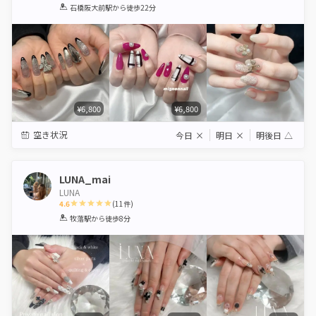
1
2
3
4
5
石橋阪大前駅
から徒歩22分
Star
Stars
Stars
Stars
Stars
¥6,800
¥6,800
空き状況
今日
×
明日
×
明後日
△
LUNA_mai
LUNA
4.6
(
11
件)
1
2
3
4
5
牧落駅
から徒歩8分
Star
Stars
Stars
Stars
Stars