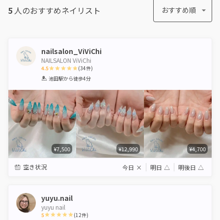
5
人のおすすめ
ネイリスト
おすすめ順
nailsalon_ViViChi
NAILSALON ViViChi
4.5
(
34
件)
1
2
3
4
5
池田駅
から徒歩4分
Star
Stars
Stars
Stars
Stars
¥7,500
¥12,990
¥4,700
空き状況
今日
×
明日
△
明後日
△
yuyu.nail
yuyu nail
5
(
12
件)