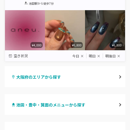
1
2
3
4
5
池田駅
から徒歩7分
Star
Stars
Stars
Stars
Stars
¥4,000
¥6,800
¥6,800
空き状況
今日
×
明日
×
明後日
×
大阪府のエリアから探す
梅田・茶屋町
池田・豊中・箕面のメニューから探す
心斎橋・南船場・アメ村
ハンドジェル
堀江・四ツ橋・新町