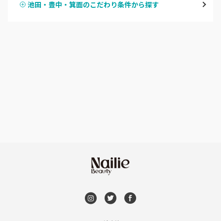
池田・豊中・箕面のこだわり条件から探す
ハンドスカルプ
パラジェル
なんば・日本橋
ハンドケアカラー
フィルイン
天王寺区・阿倍野区
フット
持ち込み OK
福島区・野田
オフのみ
やり放題 あり
淀屋橋・本町・肥後橋
初回オフ 無料
天神橋・天満
DVD観賞
谷町・上本町・玉造