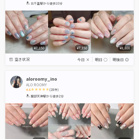
1
2
3
4
5
北千里駅
から徒歩10分
Star
Stars
Stars
Stars
Stars
¥7,150
¥7,150
¥8,800
空き状況
今日
×
明日
◯
明後日
◎
aloroomy_ino
ALO ROOMY
4.6
(
28
件)
1
2
3
4
5
服部天神駅
から徒歩2分
Star
Stars
Stars
Stars
Stars