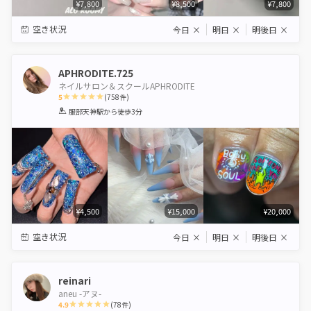
¥7,800
¥8,500
¥7,800
空き状況
今日
×
明日
×
明後日
×
APHRODITE.725
ネイルサロン＆スクールAPHRODITE
5
(
758
件)
1
2
3
4
5
服部天神駅
から徒歩3分
Star
Stars
Stars
Stars
Stars
¥4,500
¥15,000
¥20,000
空き状況
今日
×
明日
×
明後日
×
reinari
aneu -アヌ-
4.9
(
78
件)