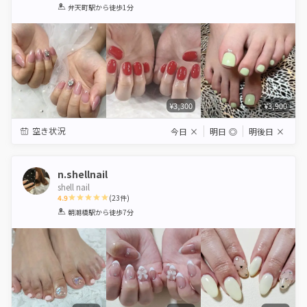
1
2
3
4
5
弁天町駅
から徒歩1分
Star
Stars
Stars
Stars
Stars
¥3,300
¥3,900
空き状況
今日
×
明日
◎
明後日
×
n.shellnail
shell nail
4.9
(
23
件)
1
2
3
4
5
朝潮橋駅
から徒歩7分
Star
Stars
Stars
Stars
Stars