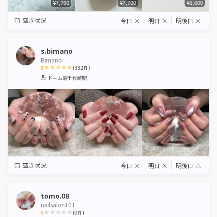
¥7,700
¥7,700
¥6,600
空き状況
今日
×
明日
×
明後日
×
s.bimano
Bimano
5
(
332
件)
1
2
3
4
5
ドーム前千代崎駅
Star
Stars
Stars
Stars
Stars
空き状況
今日
×
明日
×
明後日
△
tomo.08
nailsalon101
0
(
0
件)