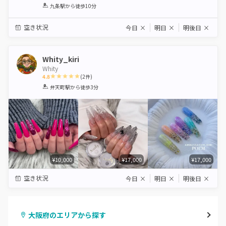
1
2
3
4
5
九条駅
から徒歩10分
Star
Stars
Stars
Stars
Stars
空き状況
今日
×
明日
×
明後日
×
Whity_kiri
Whity
4.8
(
2
件)
1
2
3
4
5
弁天町駅
から徒歩3分
Star
Stars
Stars
Stars
Stars
¥10,000
¥17,000
¥17,000
空き状況
今日
×
明日
×
明後日
×
大阪府のエリアから探す