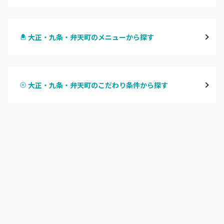
梅田・茶屋町
大正・九条・弁天町のメニューから探す
心斎橋・南船場・アメ村
ハンドジェル
堀江・四ツ橋・新町
大正・九条・弁天町のこだわり条件から探す
ハンドスカルプ
パラジェル
なんば・日本橋
ハンドケアカラー
フィルイン
天王寺区・阿倍野区
フット
持ち込み OK
福島区・野田
オフのみ
やり放題 あり
淀屋橋・本町・肥後橋