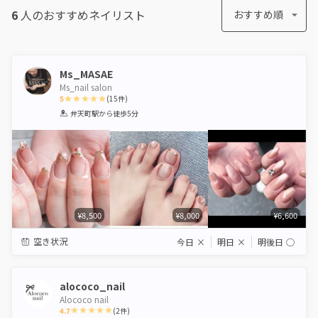
6
人のおすすめ
ネイリスト
おすすめ順
Ms_MASAE
Ms_nail salon
5
(
15
件)
1
2
3
4
5
弁天町駅
から徒歩5分
Star
Stars
Stars
Stars
Stars
¥8,500
¥8,000
¥6,600
空き状況
今日
×
明日
×
明後日
◯
alococo_nail
Alococo nail
4.7
(
2
件)