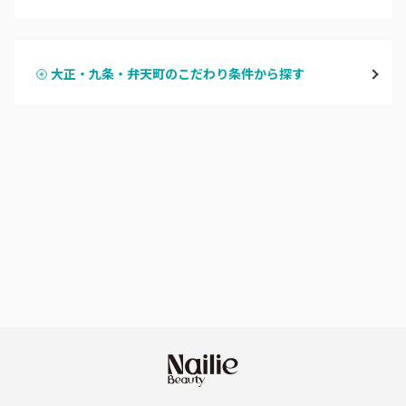
ハンドジェル
堀江・四ツ橋・新町
大正・九条・弁天町のこだわり条件から探す
ハンドスカルプ
パラジェル
なんば・日本橋
ハンドケアカラー
フィルイン
天王寺区・阿倍野区
フット
持ち込み OK
福島区・野田
オフのみ
やり放題 あり
淀屋橋・本町・肥後橋
初回オフ 無料
天神橋・天満