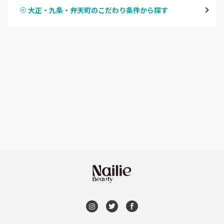
堀江・四ツ橋・新町
大正・九条・弁天町のこだわり条件から探す
ハンドスカルプ
パラジェル
なんば・日本橋
ハンドケアカラー
フィルイン
天王寺区・阿倍野区
フット
持ち込み OK
福島区・野田
オフのみ
やり放題 あり
淀屋橋・本町・肥後橋
初回オフ 無料
天神橋・天満
DVD観賞
谷町・上本町・玉造