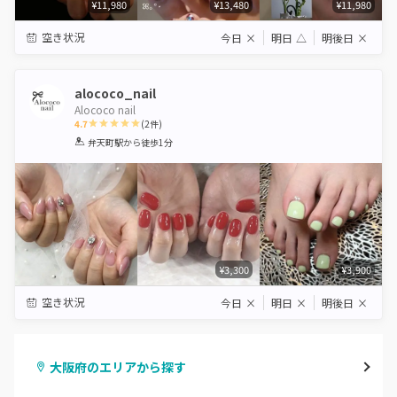
¥11,980
¥13,480
¥11,980
空き状況
今日
×
明日
△
明後日
×
alococo_nail
Alococo nail
4.7
(
2
件)
1
2
3
4
5
弁天町駅
から徒歩1分
Star
Stars
Stars
Stars
Stars
¥3,300
¥3,900
空き状況
今日
×
明日
×
明後日
×
大阪府のエリアから探す