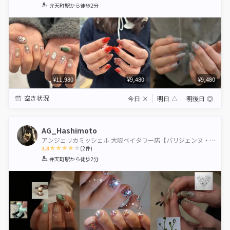
1
2
3
4
5
弁天町駅
から徒歩2分
Star
Stars
Stars
Stars
Stars
¥11,980
¥9,480
¥9,480
空き状況
今日
×
明日
△
明後日
◎
AG_Hashimoto
アンジェリカミッシェル 大阪ベイタワー店【パリジェンヌ・パラジェル認定サロン】
3.8
(
2
件)
1
2
3
4
5
弁天町駅
から徒歩2分
Star
Stars
Stars
Stars
Stars