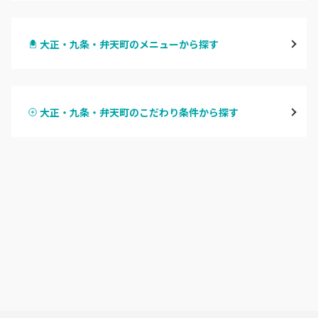
梅田・茶屋町
大正・九条・弁天町のメニューから探す
心斎橋・南船場・アメ村
ハンドジェル
堀江・四ツ橋・新町
大正・九条・弁天町のこだわり条件から探す
ハンドスカルプ
パラジェル
なんば・日本橋
ハンドケアカラー
フィルイン
天王寺区・阿倍野区
フット
持ち込み OK
福島区・野田
オフのみ
やり放題 あり
淀屋橋・本町・肥後橋