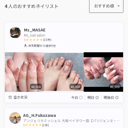
4
人のおすすめ
ネイリスト
おすすめ順
Ms_MASAE
Ms_nail salon
5
(
15
件)
1
2
3
4
5
弁天町駅
から徒歩5分
Star
Stars
Stars
Stars
Stars
¥8,500
¥8,000
¥6,600
空き状況
今日
◯
明日
◎
明後日
◎
AG_H.Fukuzawa
アンジェリカミッシェル 大阪ベイタワー店【パリジェンヌ・パラジェル認定サロン】
5
(
1
件)