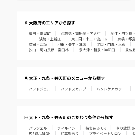
高槻・茨木・摂津
東大阪・八尾・柏原
大阪府のエリアから探す
梅田・茶屋町
心斎橋・南船場・アメ村
堀江・四ツ橋
松原・藤井寺・羽曳野
淡路・上新庄
東三国・十三・淀川区
京橋・都
吹田・江坂
池田・豊中・箕面
守口・門真・大東
堺・中百舌鳥
狭山・河内長野・富田林
泉大津・和泉・岸和田
泉佐
狭山・河内長野・富田林
泉大津・和泉・岸和田
大正・九条・弁天町のメニューから探す
ハンドジェル
泉佐野・泉南・阪南
ハンドスカルプ
ハンドケアカラー
大正・九条・弁天町のこだわり条件から探す
パラジェル
フィルイン
持ち込み OK
やり放題 
夜8時以降OK
駐車場あり
プライベートサロン