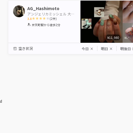
AG_Hashimoto
アンジェリカミッシェル 大阪ベイタワー店【パリジェンヌ・パラジェル認定サロン】
3.8
(
2
件)
1
2
3
4
5
弁天町駅
から徒歩2分
Star
Stars
Stars
Stars
Stars
¥11,980
空き状況
今日
×
明日
×
明後日
ed