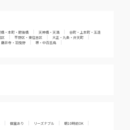
屋橋・本町・肥後橋
天神橋・天満
谷町・上本町・玉造
成区
平野区・東住吉区
大正・九条・弁天町
・藤井寺・羽曳野
堺・中百舌鳥
個室あり
リーズナブル
朝10時前OK