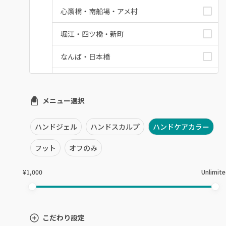
心斎橋・南船場・アメ村
堀江・四ツ橋・新町
なんば・日本橋
天王寺区・阿倍野区
メニュー選択
福島区・野田
淀屋橋・本町・肥後橋
ハンドジェル
ハンドスカルプ
ハンドケアカラー
天神橋・天満
フット
オフのみ
谷町・上本町・玉造
¥1,000
Unlimit
淡路・上新庄
東三国・十三・淀川区
こだわり設定