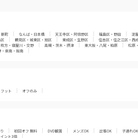
・新町
なんば・日本橋
天王寺区・阿倍野区
福島区・野田
淀
島区
鶴見区・城東区・旭区
東成区・生野区
住吉区・住之江区・西
枚方・寝屋川・交野
高槻・茨木・摂津
東大阪・八尾・柏原
松原
野・泉南・阪南
フット
オフのみ
あり
初回オフ 無料
DVD観賞
メンズOK
出張OK
子連れOK
ポイント3倍