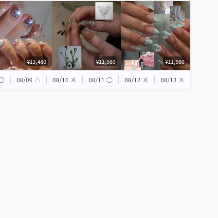
¥13,480
¥11,980
¥11,980
◯
08/09
△
08/10
×
08/11
◯
08/12
×
08/13
×