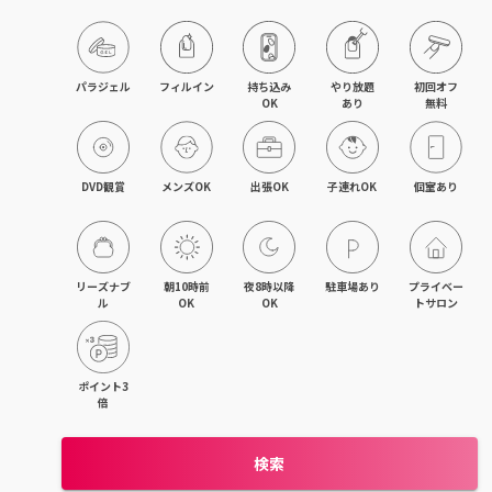
京橋・都島区
鶴見区・城東区・旭区
パラジェル
フィルイン
持ち込み

やり放題

初回オフ

OK
あり
無料
東成区・生野区
住吉区・住之江区・西成区
DVD観賞
メンズOK
出張OK
子連れOK
個室あり
平野区・東住吉区
大正・九条・弁天町
リーズナブ
朝10時前
夜8時以降
駐車場あり
プライベー
ル
OK
OK
トサロン
吹田・江坂
池田・豊中・箕面
ポイント3
倍
守口・門真・大東
検索
枚方・寝屋川・交野