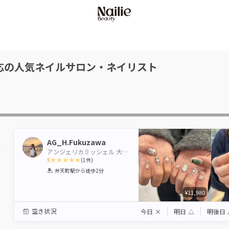
応の人気ネイルサロン・ネイリスト
AG_H.Fukuzawa
アンジェリカミッシェル 大阪ベイタワー店【パリジェンヌ・パラジェル認定サロン】
5
(
1
件)
1
2
3
4
5
弁天町駅
から徒歩2分
Star
Stars
Stars
Stars
Stars
¥11,980
空き状況
今日
×
明日
△
明後日