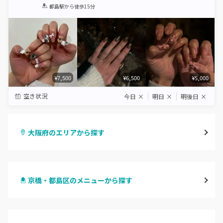
1
2
3
4
5
都島駅
から徒歩15分
Star
Stars
Stars
Stars
Stars
¥7,500
¥6,500
¥5,000
空き状況
今日
×
明日
×
明後日
×
大阪府のエリアから探す
梅田・茶屋町
京橋・都島区のメニューから探す
心斎橋・南船場・アメ村
ハンドジェル
堀江・四ツ橋・新町