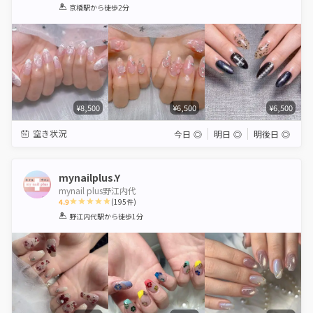
1
2
3
4
5
京橋駅
から徒歩2分
Star
Stars
Stars
Stars
Stars
¥8,500
¥6,500
¥6,500
空き状況
今日
◎
明日
◎
明後日
◎
mynailplus.Y
mynail plus野江内代
4.9
(
195
件)
1
2
3
4
5
野江内代駅
から徒歩1分
Star
Stars
Stars
Stars
Stars