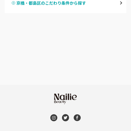
京橋・都島区のこだわり条件から探す
ハンドスカルプ
パラジェル
なんば・日本橋
ハンドケアカラー
フィルイン
天王寺区・阿倍野区
フット
持ち込み OK
福島区・野田
オフのみ
やり放題 あり
淀屋橋・本町・肥後橋
初回オフ 無料
天神橋・天満
DVD観賞
谷町・上本町・玉造