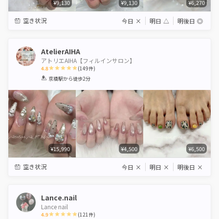
¥9,130
¥9,130
¥6,270
空き状況
今日
×
明日
△
明後日
◎
AtelierAIHA
アトリエAIHA【フィルインサロン】
4.8
(
149
件)
1
2
3
4
5
京橋駅
から徒歩2分
Star
Stars
Stars
Stars
Stars
¥15,990
¥4,500
¥6,500
空き状況
今日
×
明日
×
明後日
×
Lance.nail
Lance nail
4.9
(
121
件)