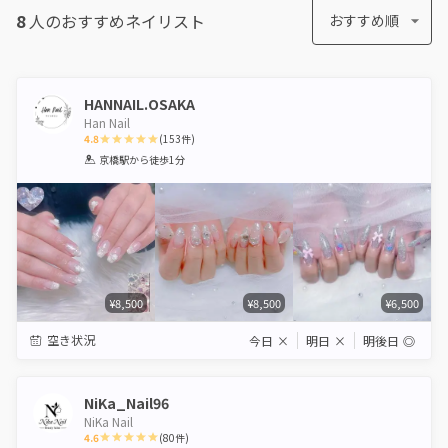
8
人のおすすめ
ネイリスト
おすすめ順
HANNAIL.OSAKA
Han Nail
4.8
(
153
件)
1
2
3
4
5
京橋駅
から徒歩1分
Star
Stars
Stars
Stars
Stars
¥8,500
¥8,500
¥6,500
空き状況
今日
×
明日
×
明後日
◎
NiKa_Nail96
NiKa Nail
4.6
(
80
件)