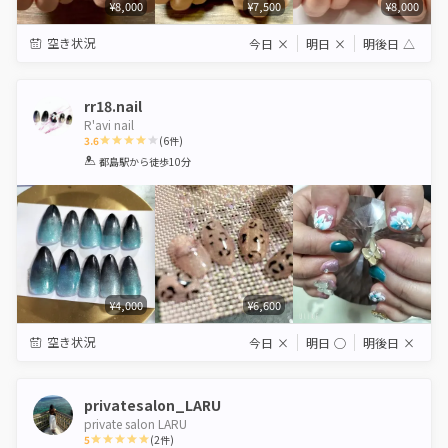
¥8,000
¥7,500
¥8,000
空き状況
今日
×
明日
×
明後日
△
rr18.nail
R'avi nail
3.6
(
6
件)
1
2
3
4
5
都島駅
から徒歩10分
Star
Stars
Stars
Stars
Stars
¥4,000
¥6,600
空き状況
今日
×
明日
◯
明後日
×
privatesalon_LARU
private salon LARU
5
(
2
件)