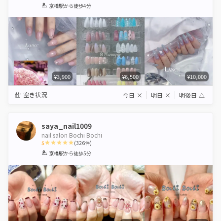
1
2
3
4
5
京橋駅
から徒歩4分
Star
Stars
Stars
Stars
Stars
¥3,900
¥6,500
¥10,000
空き状況
今日
×
明日
×
明後日
△
saya_nail1009
nail salon Bochi Bochi
5
(
326
件)
1
2
3
4
5
京橋駅
から徒歩5分
Star
Stars
Stars
Stars
Stars