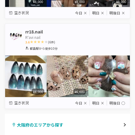
¥8,000
¥8,000
¥8,000
空き状況
今日
×
明日
×
明後日
×
rr18.nail
R'avi nail
3.6
(
6
件)
1
2
3
4
5
都島駅
から徒歩10分
Star
Stars
Stars
Stars
Stars
¥4,000
¥6,600
空き状況
今日
×
明日
×
明後日
◯
大阪府のエリアから探す