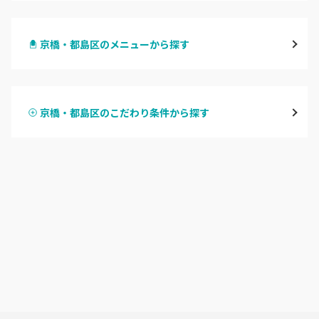
梅田・茶屋町
京橋・都島区のメニューから探す
心斎橋・南船場・アメ村
ハンドジェル
堀江・四ツ橋・新町
京橋・都島区のこだわり条件から探す
ハンドスカルプ
パラジェル
なんば・日本橋
ハンドケアカラー
フィルイン
天王寺区・阿倍野区
フット
持ち込み OK
福島区・野田
オフのみ
やり放題 あり
淀屋橋・本町・肥後橋