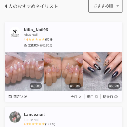
4
人のおすすめ
ネイリスト
おすすめ順
NiKa_Nail96
NiKa Nail
4.6
(
80
件)
1
2
3
4
5
京橋駅
から徒歩2分
Star
Stars
Stars
Stars
Stars
¥8,500
¥6,500
¥6,500
空き状況
今日
×
明日
◎
明後日
◎
Lance.nail
Lance nail
4.9
(
121
件)