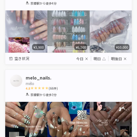
1
2
3
4
5
京橋駅
から徒歩4分
Star
Stars
Stars
Stars
Stars
¥3,900
¥6,500
¥10,000
空き状況
今日
×
明日
△
明後日
×
melo_nails.
mélo
4.8
(
66
件)
1
2
3
4
5
京橋駅
から徒歩3分
Star
Stars
Stars
Stars
Stars