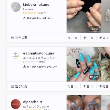
Liebera_akane
Liebera
5
(
32
件)
1
2
3
4
5
中百舌鳥駅
から徒歩2分
Star
Stars
Stars
Stars
Stars
¥8,800
空き状況
今日
×
明日
×
明後日
eapnailsalonLuna
エアルネイルサロンルナ
0
(
0
件)
1
2
3
4
5
栂・美木多駅
から徒歩12分
Star
Stars
Stars
Stars
Stars
¥6,600
空き状況
今日
×
明日
×
明後日
diperche.M
nail salon Diperche