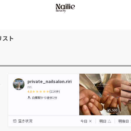
リスト
private_nailsalon.riri
riri.
4.8
(
114
件)
1
2
3
4
5
白鷺駅
から徒歩1分
Star
Stars
Stars
Stars
Stars
¥5,500
空き状況
今日
×
明日
△
明後日