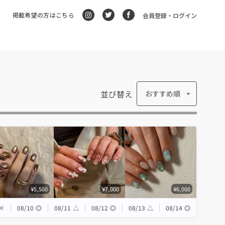
掲載希望の方はこちら
会員登録・ログイン
並び替え
おすすめ順
¥5,500
¥7,000
¥6,000
×
08/10
◎
08/11
△
08/12
◎
08/13
△
08/14
◎