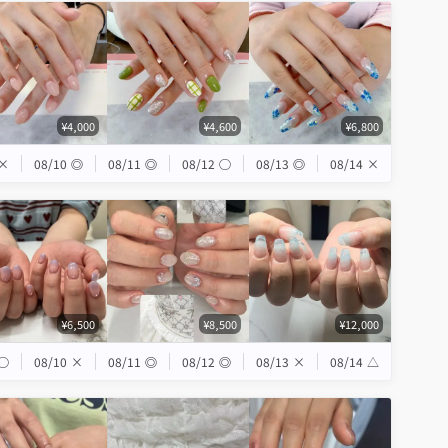
¥4,000
¥4,600
¥6,800
×
08/10
◎
08/11
◎
08/12
◯
08/13
◎
08/14
×
¥6,500
¥8,500
¥12,000
◯
08/10
×
08/11
◎
08/12
◎
08/13
×
08/14
△