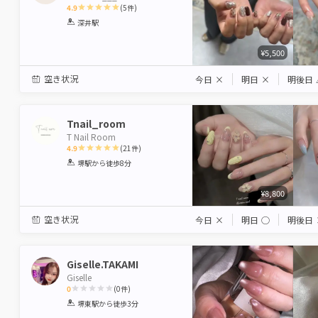
4.9
(
5
件)
1
2
3
4
5
深井駅
Star
Stars
Stars
Stars
Stars
¥5,500
空き状況
今日
×
明日
×
明後日
Tnail_room
T Nail Room
4.9
(
21
件)
1
2
3
4
5
堺駅
から徒歩8分
Star
Stars
Stars
Stars
Stars
¥8,800
空き状況
今日
×
明日
◯
明後日
Giselle.TAKAMI
Giselle
0
(
0
件)
1
2
3
4
5
堺東駅
から徒歩3分
Star
Stars
Stars
Stars
Stars