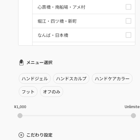
心斎橋・南船場・アメ村
堀江・四ツ橋・新町
なんば・日本橋
天王寺区・阿倍野区
メニュー選択
福島区・野田
淀屋橋・本町・肥後橋
ハンドジェル
ハンドスカルプ
ハンドケアカラー
天神橋・天満
フット
オフのみ
谷町・上本町・玉造
¥1,000
Unlimit
淡路・上新庄
東三国・十三・淀川区
こだわり設定