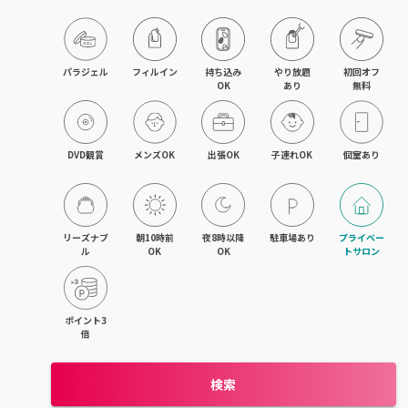
京橋・都島区
鶴見区・城東区・旭区
パラジェル
フィルイン
持ち込み

やり放題

初回オフ

OK
あり
無料
東成区・生野区
住吉区・住之江区・西成区
DVD観賞
メンズOK
出張OK
子連れOK
個室あり
平野区・東住吉区
大正・九条・弁天町
リーズナブ
朝10時前
夜8時以降
駐車場あり
プライベー
ル
OK
OK
トサロン
吹田・江坂
池田・豊中・箕面
ポイント3
倍
守口・門真・大東
検索
枚方・寝屋川・交野