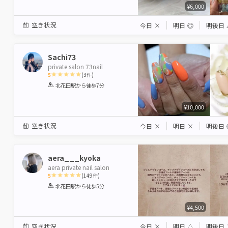
¥6,000
空き状況
今日
×
明日
◎
明後日
Sachi73
private salon 73nail
5
(
3
件)
1
2
3
4
5
北花田駅
から徒歩7分
Star
Stars
Stars
Stars
Stars
¥10,000
空き状況
今日
×
明日
×
明後日
aera___kyoka
aera private nail salon
5
(
149
件)
1
2
3
4
5
北花田駅
から徒歩5分
Star
Stars
Stars
Stars
Stars
¥4,500
空き状況
今日
×
明日
△
明後日