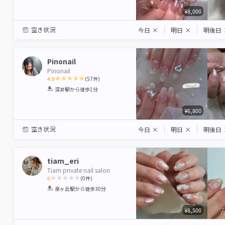
¥8,000
空き状況
今日
×
明日
×
明後日
Pinonail
Pinonail
4.9
(
57
件)
1
2
3
4
5
深井駅
から徒歩1分
Star
Stars
Stars
Stars
Stars
¥6,800
空き状況
今日
×
明日
×
明後日
tiam_eri
Tiam private nail salon
0
(
0
件)
1
2
3
4
5
泉ヶ丘駅
から徒歩30分
Star
Stars
Stars
Stars
Stars
¥8,500