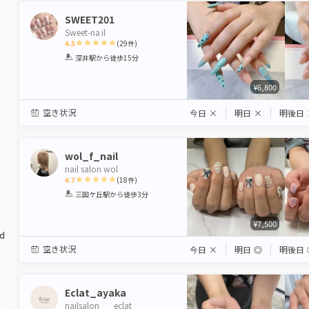
SWEET201
Sweet-na il
4.5
(
29
件)
1
2
3
4
5
深井駅
から徒歩15分
Star
Stars
Stars
Stars
Stars
¥6,800
空き状況
今日
×
明日
×
明後日
wol_f_nail
nail salon wol
4.7
(
18
件)
1
2
3
4
5
三国ケ丘駅
から徒歩3分
Star
Stars
Stars
Stars
Stars
¥7,500
ed
空き状況
今日
×
明日
◎
明後日
Eclat_ayaka
nailsalon___eclat