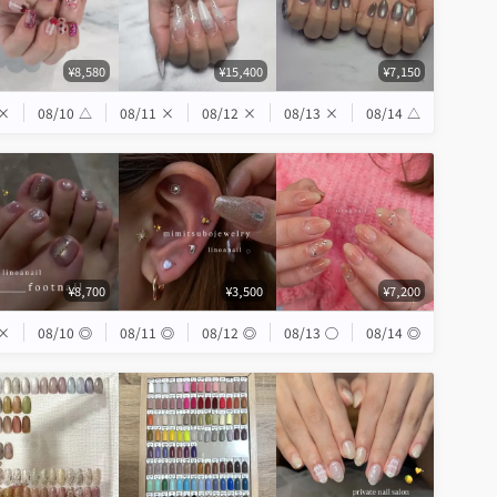
¥8,580
¥15,400
¥7,150
×
08/10
△
08/11
×
08/12
×
08/13
×
08/14
△
¥8,700
¥3,500
¥7,200
×
08/10
◎
08/11
◎
08/12
◎
08/13
◯
08/14
◎