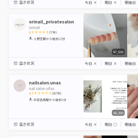
空き状況
今日
×
明日
×
明後日
orinail_privatesalon
orinail
5
(
7
件)
1
2
3
4
5
上野芝駅
から徒歩12分
Star
Stars
Stars
Stars
Stars
¥7,500
空き状況
今日
×
明日
×
明後日
nailsalon.unas
nail salon uñas
4.7
(
67
件)
1
2
3
4
5
中百舌鳥駅
から徒歩1分
Star
Stars
Stars
Stars
Stars
¥8,300
空き状況
今日
×
明日
◯
明後日