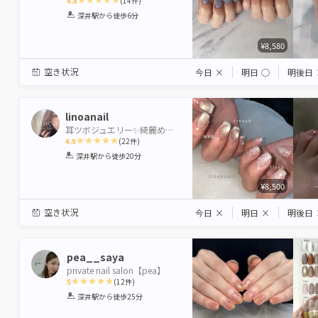
4.8
(
14
件)
1
2
3
4
5
深井駅
から徒歩6分
Star
Stars
Stars
Stars
Stars
¥8,580
空き状況
今日
×
明日
◯
明後日
linoanail
耳ツボジュエリー✨綺麗めネイルができるsalon🩶
4.9
(
22
件)
1
2
3
4
5
深井駅
から徒歩20分
Star
Stars
Stars
Stars
Stars
¥8,500
空き状況
今日
×
明日
×
明後日
pea__saya
private nail salon【pea】
5
(
12
件)
1
2
3
4
5
深井駅
から徒歩25分
Star
Stars
Stars
Stars
Stars