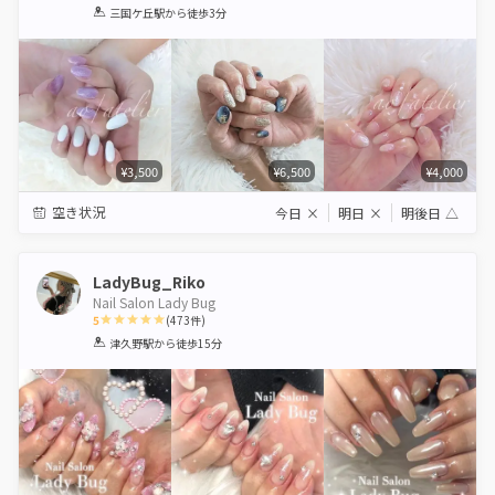
1
2
3
4
5
三国ケ丘駅
から徒歩3分
Star
Stars
Stars
Stars
Stars
¥3,500
¥6,500
¥4,000
空き状況
今日
×
明日
×
明後日
△
LadyBug_Riko
Nail Salon Lady Bug
5
(
473
件)
1
2
3
4
5
津久野駅
から徒歩15分
Star
Stars
Stars
Stars
Stars