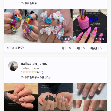
1
2
3
4
5
中百舌鳥駅
Star
Stars
Stars
Stars
Stars
¥8,000
¥8,000
空き状況
今日
×
明日
×
明後日
×
nailsalon_ene.
nailsalon ene.
5
(
4
件)
1
2
3
4
5
中百舌鳥駅
から徒歩3分
Star
Stars
Stars
Stars
Stars