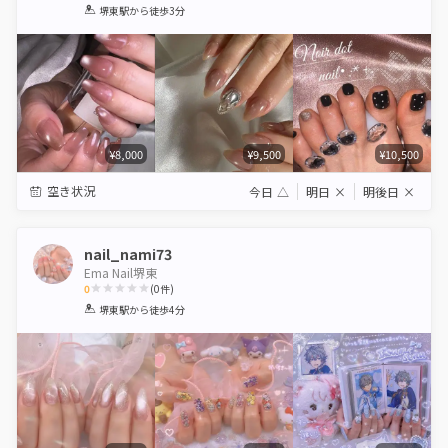
1
2
3
4
5
堺東駅
から徒歩3分
Star
Stars
Stars
Stars
Stars
¥8,000
¥9,500
¥10,500
空き状況
今日
△
明日
×
明後日
×
nail_nami73
Ema Nail堺東
0
(
0
件)
1
2
3
4
5
堺東駅
から徒歩4分
Star
Stars
Stars
Stars
Stars