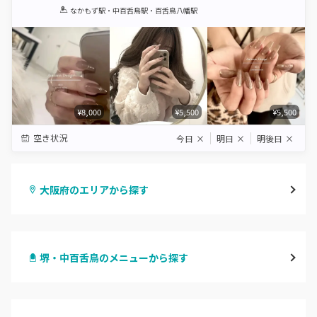
1
2
3
4
5
なかもず駅・中百舌鳥駅・百舌鳥八幡駅
Star
Stars
Stars
Stars
Stars
¥8,000
¥5,500
¥5,500
空き状況
今日
×
明日
×
明後日
×
大阪府のエリアから探す
梅田・茶屋町
堺・中百舌鳥のメニューから探す
心斎橋・南船場・アメ村
ハンドジェル
堀江・四ツ橋・新町