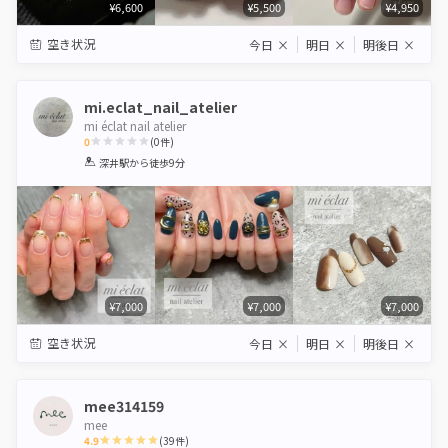
¥6,600
¥5,500
¥4,950
空き状況
今日
×
明日
×
明後日
×
mi.eclat_nail_atelier
mi éclat nail atelier
0
(
0
件)
1
2
3
4
5
深井駅
から徒歩9分
Star
Stars
Stars
Stars
Stars
¥7,000
¥7,000
¥7,000
空き状況
今日
×
明日
×
明後日
×
mee314159
mee
4.9
(
39
件)