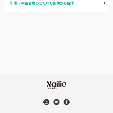
堺・中百舌鳥のこだわり条件から探す
ハンドスカルプ
パラジェル
なんば・日本橋
ハンドケアカラー
フィルイン
天王寺区・阿倍野区
フット
持ち込み OK
福島区・野田
オフのみ
やり放題 あり
淀屋橋・本町・肥後橋
初回オフ 無料
天神橋・天満
DVD観賞
谷町・上本町・玉造