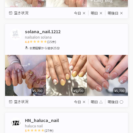
空き状況
今日
×
明日
×
明後日
×
solana_nail.1212
nailsalon solana
4.8
(
15
件)
1
2
3
4
5
北野田駅
から徒歩25分
Star
Stars
Stars
Stars
Stars
¥5,700
¥5,700
¥5,700
空き状況
今日
×
明日
△
明後日
◯
HN_haluca_nail
haluca nail
5
(
27
件)