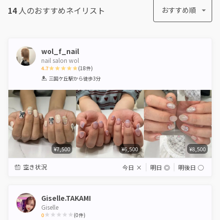
14
人のおすすめ
ネイリスト
おすすめ順
wol_f_nail
nail salon wol
4.7
(
18
件)
1
2
3
4
5
三国ケ丘駅
から徒歩3分
Star
Stars
Stars
Stars
Stars
¥7,500
¥6,500
¥8,500
空き状況
今日
×
明日
◎
明後日
◯
Giselle.TAKAMI
Giselle
0
(
0
件)