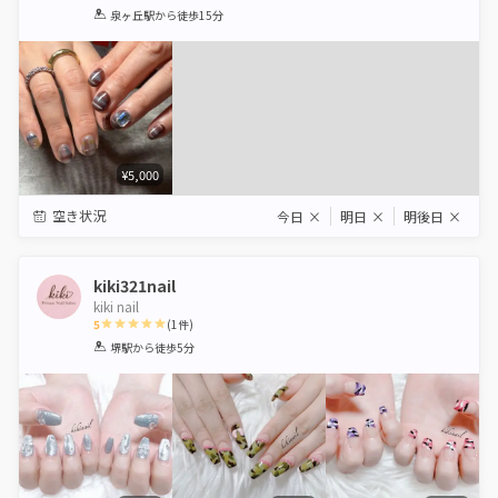
1
2
3
4
5
泉ヶ丘駅
から徒歩15分
Star
Stars
Stars
Stars
Stars
¥5,000
空き状況
今日
×
明日
×
明後日
×
kiki321nail
kiki nail
5
(
1
件)
1
2
3
4
5
堺駅
から徒歩5分
Star
Stars
Stars
Stars
Stars