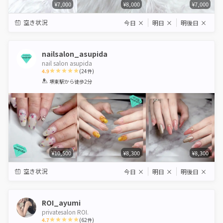
¥7,000
¥8,000
¥7,000
空き状況
今日
×
明日
×
明後日
×
nailsalon_asupida
nail salon asupida
4.9
(
24
件)
1
2
3
4
5
堺東駅
から徒歩2分
Star
Stars
Stars
Stars
Stars
¥10,500
¥8,300
¥8,300
空き状況
今日
×
明日
×
明後日
×
ROI_ayumi
privatesalon ROI.
4.7
(
62
件)