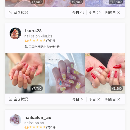
¥7,000
¥9,900
¥12,000
空き状況
今日
◯
明日
◯
明後日
×
tsuru.28
nail salon kilaLice
4.9
(
764
件)
1
2
3
4
5
三国ケ丘駅
から徒歩4分
Star
Stars
Stars
Stars
Stars
¥7,700
¥5,500
空き状況
今日
×
明日
×
明後日
×
nailsalon_ao
nailsalon ao
4.9
(
754
件)