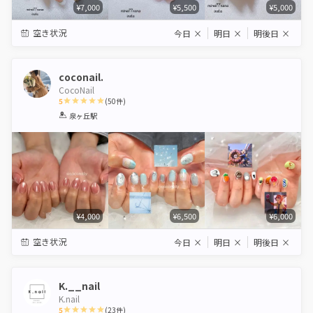
¥7,000
¥5,500
¥5,000
空き状況
今日
×
明日
×
明後日
×
coconail.
CocoNail
5
(
50
件)
1
2
3
4
5
泉ヶ丘駅
Star
Stars
Stars
Stars
Stars
¥4,000
¥6,500
¥6,000
空き状況
今日
×
明日
×
明後日
×
K.__nail
K.nail
5
(
23
件)