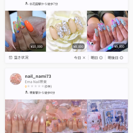
1
2
3
4
5
北花田駅
から徒歩7分
Star
Stars
Stars
Stars
Stars
¥10,000
¥8,000
¥9,000
空き状況
今日
×
明日
◎
明後日
◎
nail_nami73
Ema Nail堺東
0
(
0
件)
1
2
3
4
5
堺東駅
から徒歩4分
Star
Stars
Stars
Stars
Stars