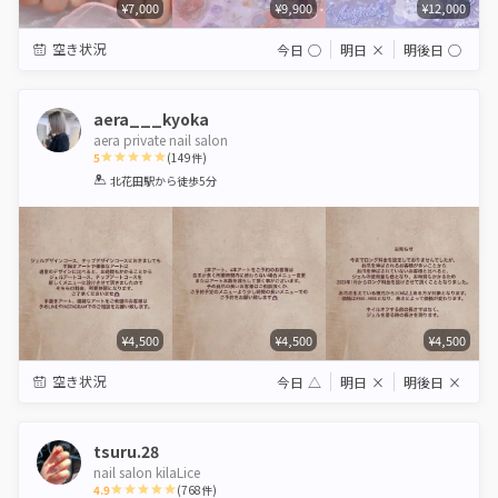
¥7,000
¥9,900
¥12,000
空き状況
今日
◯
明日
×
明後日
◯
aera___kyoka
aera private nail salon
5
(
149
件)
1
2
3
4
5
北花田駅
から徒歩5分
Star
Stars
Stars
Stars
Stars
¥4,500
¥4,500
¥4,500
空き状況
今日
△
明日
×
明後日
×
tsuru.28
nail salon kilaLice
4.9
(
768
件)