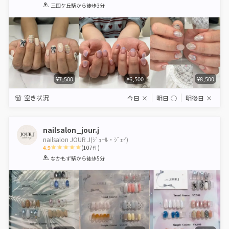
1
2
3
4
5
三国ケ丘駅
から徒歩3分
Star
Stars
Stars
Stars
Stars
¥7,500
¥6,500
¥8,500
空き状況
今日
×
明日
◯
明後日
×
nailsalon_jour.j
nailsalon JOUR J(ｼﾞｭｰﾙ・ｼﾞｪｲ)
4.9
(
107
件)
1
2
3
4
5
なかもず駅
から徒歩5分
Star
Stars
Stars
Stars
Stars