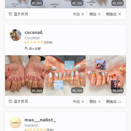
¥7,000
¥5,500
¥5,000
空き状況
今日
×
明日
×
明後日
×
coconail.
CocoNail
5
(
50
件)
1
2
3
4
5
泉ヶ丘駅
Star
Stars
Stars
Stars
Stars
¥4,000
¥6,500
¥6,000
空き状況
今日
×
明日
×
明後日
△
mao__nailist_
Garland
4.7
(
8
件)