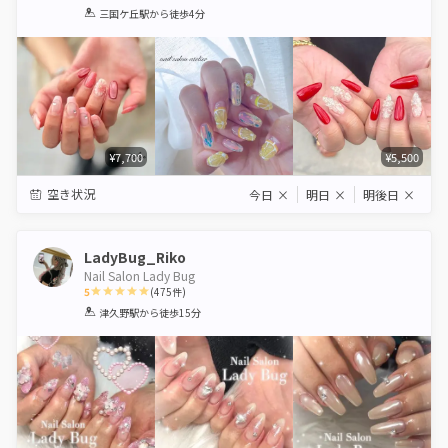
1
2
3
4
5
三国ケ丘駅
から徒歩4分
Star
Stars
Stars
Stars
Stars
¥7,700
¥5,500
空き状況
今日
×
明日
×
明後日
×
LadyBug_Riko
Nail Salon Lady Bug
5
(
475
件)
1
2
3
4
5
津久野駅
から徒歩15分
Star
Stars
Stars
Stars
Stars