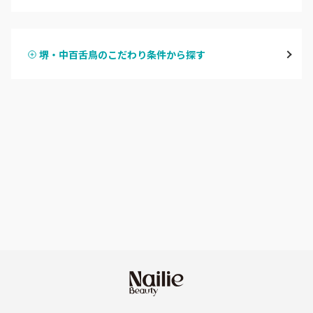
ハンドジェル
堀江・四ツ橋・新町
堺・中百舌鳥のこだわり条件から探す
ハンドスカルプ
パラジェル
なんば・日本橋
ハンドケアカラー
フィルイン
天王寺区・阿倍野区
フット
持ち込み OK
福島区・野田
オフのみ
やり放題 あり
淀屋橋・本町・肥後橋
初回オフ 無料
天神橋・天満