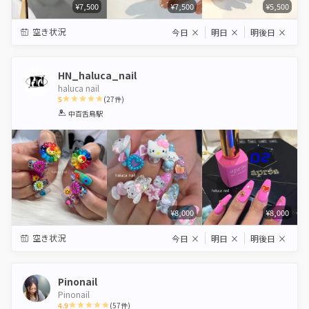
¥7,500
¥7,500
¥5,500
空き状況
今日
×
明日
×
明後日
×
HN_haluca_nail
haluca nail
5
(
27
件)
1
2
3
4
5
中百舌鳥駅
Star
Stars
Stars
Stars
Stars
¥8,000
¥8,000
空き状況
今日
×
明日
×
明後日
×
Pinonail
Pinonail
4.9
(
57
件)