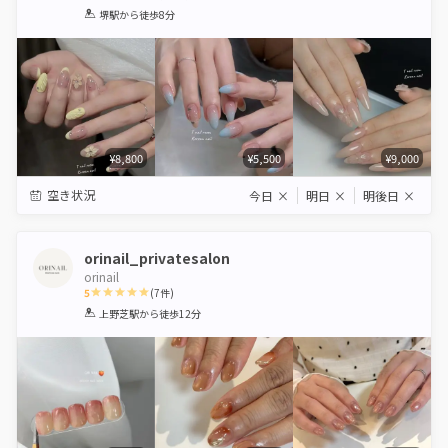
1
2
3
4
5
堺駅
から徒歩8分
Star
Stars
Stars
Stars
Stars
¥8,800
¥5,500
¥9,000
空き状況
今日
×
明日
×
明後日
×
orinail_privatesalon
orinail
5
(
7
件)
1
2
3
4
5
上野芝駅
から徒歩12分
Star
Stars
Stars
Stars
Stars