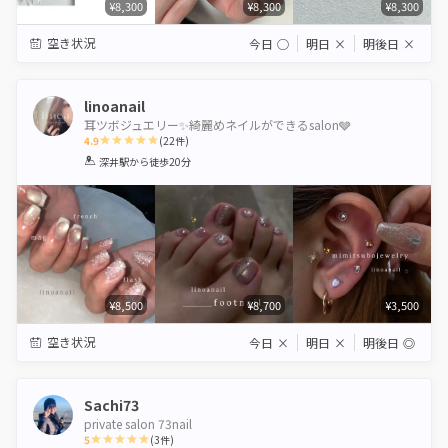
¥8,300
¥8,300
¥8,300
空き状況
今日
◯
明日
×
明後日
×
linoanail
耳ツボジュエリー✨綺麗めネイルができるsalon🩶
4.9
(
22
件)
1
2
3
4
5
深井駅
から徒歩20分
Star
Stars
Stars
Stars
Stars
¥8,500
¥8,700
¥3,500
空き状況
今日
×
明日
×
明後日
◎
Sachi73
private salon 73nail
5
(
3
件)