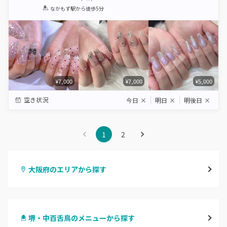
1
2
3
4
5
なかもず駅
から徒歩5分
Star
Stars
Stars
Stars
Stars
¥7,000
¥7,000
¥5,000
空き状況
今日
×
明日
×
明後日
×
1
2
大阪府のエリアから探す
梅田・茶屋町
堺・中百舌鳥のメニューから探す
心斎橋・南船場・アメ村