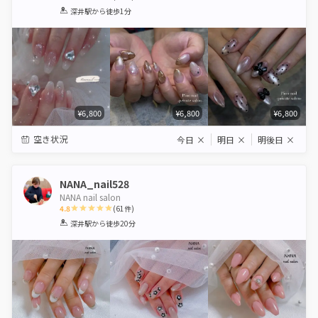
1
2
3
4
5
深井駅
から徒歩1分
Star
Stars
Stars
Stars
Stars
¥6,800
¥6,800
¥6,800
空き状況
今日
×
明日
×
明後日
×
NANA_nail528
NANA nail salon
4.8
(
61
件)
1
2
3
4
5
深井駅
から徒歩20分
Star
Stars
Stars
Stars
Stars