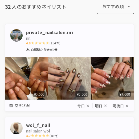
32
人のおすすめ
ネイリスト
おすすめ順
private_nailsalon.riri
riri.
4.8
(
114
件)
1
2
3
4
5
白鷺駅
から徒歩1分
Star
Stars
Stars
Stars
Stars
¥5,500
¥5,500
¥7,000
空き状況
今日
×
明日
×
明後日
×
wol_f_nail
nail salon wol
4.7
(
18
件)