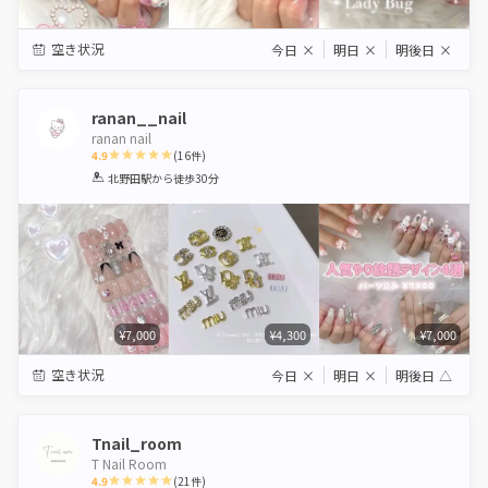
空き状況
今日
×
明日
×
明後日
×
ranan__nail
ranan nail
4.9
(
16
件)
1
2
3
4
5
北野田駅
から徒歩30分
Star
Stars
Stars
Stars
Stars
¥7,000
¥4,300
¥7,000
空き状況
今日
×
明日
×
明後日
△
Tnail_room
T Nail Room
4.9
(
21
件)