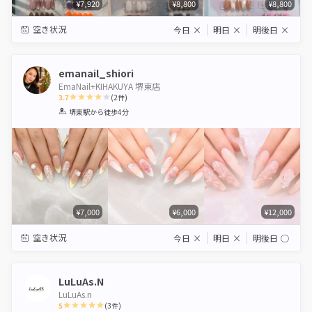
¥7,920
¥8,800
¥8,800
空き状況
今日
×
明日
×
明後日
×
emanail_shiori
EmaNail+KIHAKUYA 堺東店
3.7
(
2
件)
1
2
3
4
5
堺東駅
から徒歩4分
Star
Stars
Stars
Stars
Stars
¥7,000
¥6,000
¥12,000
空き状況
今日
×
明日
×
明後日
◯
LuLuAs.N
LuLuAs.n
5
(
3
件)