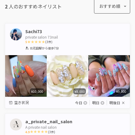
2
人のおすすめ
ネイリスト
おすすめ順
Sachi73
private salon 73nail
5
(
3
件)
1
2
3
4
5
北花田駅
から徒歩7分
Star
Stars
Stars
Stars
Stars
¥10,000
¥8,000
¥9,000
空き状況
今日
◎
明日
◎
明後日
×
a_private_nail_salon
A private nail salon
4.9
(
3
件)