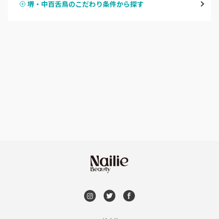
堺・中百舌鳥のこだわり条件から探す
ハンドスカルプ
パラジェル
なんば・日本橋
ハンドケアカラー
フィルイン
天王寺区・阿倍野区
フット
持ち込み OK
福島区・野田
オフのみ
やり放題 あり
淀屋橋・本町・肥後橋
初回オフ 無料
天神橋・天満
DVD観賞
谷町・上本町・玉造
メンズOK