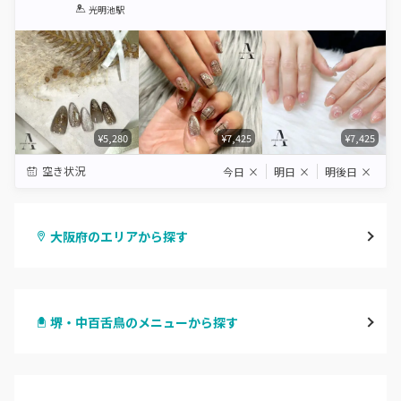
1
2
3
4
5
光明池駅
Star
Stars
Stars
Stars
Stars
¥5,280
¥7,425
¥7,425
空き状況
今日
×
明日
×
明後日
×
大阪府のエリアから探す
梅田・茶屋町
堺・中百舌鳥のメニューから探す
心斎橋・南船場・アメ村
ハンドジェル
堀江・四ツ橋・新町