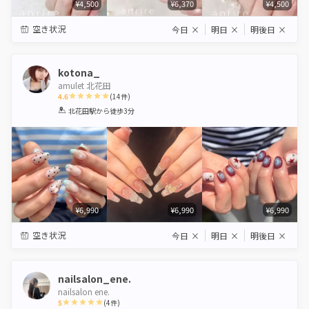
¥4,500
¥6,370
¥4,500
空き状況
今日
×
明日
×
明後日
×
kotona_
amulet 北花田
4.6
(
14
件)
1
2
3
4
5
北花田駅
から徒歩3分
Star
Stars
Stars
Stars
Stars
¥6,990
¥6,990
¥6,990
空き状況
今日
×
明日
×
明後日
×
nailsalon_ene.
nailsalon ene.
5
(
4
件)