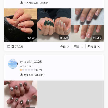
1
2
3
4
5
中百舌鳥駅
から徒歩3分
Star
Stars
Stars
Stars
Stars
¥6,600
¥5,500
¥4,950
空き状況
今日
×
明日
×
明後日
×
misaki_1125
ema nail
0
(
0
件)
1
2
3
4
5
堺東駅
から徒歩4分
Star
Stars
Stars
Stars
Stars