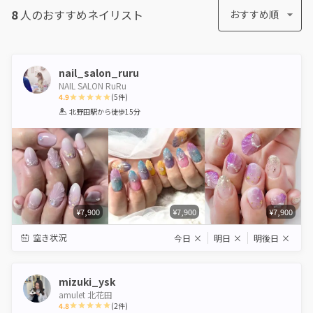
8
人のおすすめ
ネイリスト
おすすめ順
nail_salon_ruru
NAIL SALON RuRu
4.9
(
5
件)
1
2
3
4
5
北野田駅
から徒歩15分
Star
Stars
Stars
Stars
Stars
¥7,900
¥7,900
¥7,900
空き状況
今日
×
明日
×
明後日
×
mizuki_ysk
amulet 北花田
4.8
(
2
件)