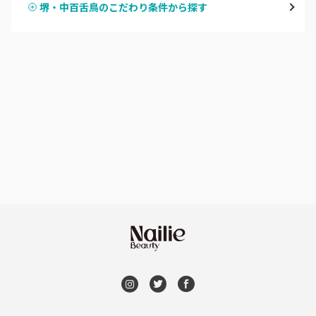
堺・中百舌鳥のこだわり条件から探す
ハンドスカルプ
パラジェル
なんば・日本橋
ハンドケアカラー
フィルイン
天王寺区・阿倍野区
フット
持ち込み OK
福島区・野田
オフのみ
やり放題 あり
淀屋橋・本町・肥後橋
初回オフ 無料
天神橋・天満
DVD観賞
谷町・上本町・玉造