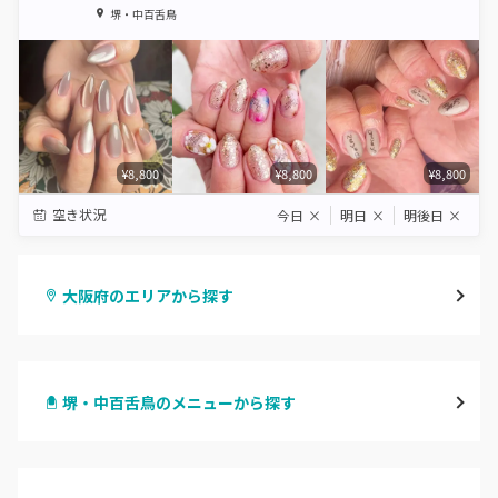
1
2
3
4
5
堺・中百舌鳥
Star
Stars
Stars
Stars
Stars
¥8,800
¥8,800
¥8,800
空き状況
今日
×
明日
×
明後日
×
大阪府のエリアから探す
梅田・茶屋町
堺・中百舌鳥のメニューから探す
心斎橋・南船場・アメ村
ハンドジェル
堀江・四ツ橋・新町