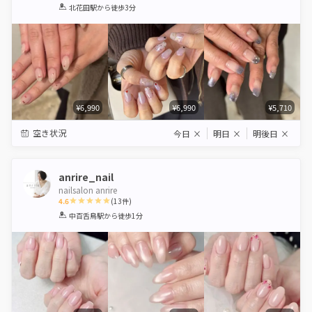
1
2
3
4
5
北花田駅
から徒歩3分
Star
Stars
Stars
Stars
Stars
¥6,990
¥6,990
¥5,710
空き状況
今日
×
明日
×
明後日
×
anrire_nail
nailsalon anrire
4.6
(
13
件)
1
2
3
4
5
中百舌鳥駅
から徒歩1分
Star
Stars
Stars
Stars
Stars