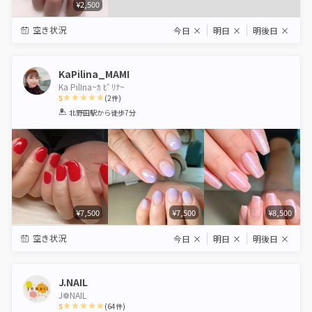
¥2,500
空き状況
今日
×
明日
×
明後日
×
KaPilina_MAMI
Ka PilIna~ｶ ﾋﾟﾘﾅ~
5
(
2
件)
1
2
3
4
5
北野田駅
から徒歩7分
Star
Stars
Stars
Stars
Stars
¥7,500
¥7,500
¥8,500
空き状況
今日
×
明日
×
明後日
×
J.NAIL
J❁︎NAIL
5
(
64
件)