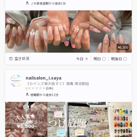
1
2
3
4
5
ＪＲ俊徳道駅
から徒歩1分
Star
Stars
Stars
Stars
Stars
¥6,500
空き状況
今日
×
明日
◯
明後日
◯
nailsalon_i.saya
《カインズ東大阪すぐ》徳庵 鴻池新田
0
(
0
件)
1
2
3
4
5
徳庵駅
から徒歩12分
Star
Stars
Stars
Stars
Stars