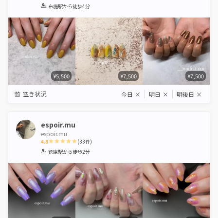
1
2
3
4
5
布施駅
から徒歩4分
Star
Stars
Stars
Stars
Stars
¥5,500
¥7,500
¥7,500
空き状況
今日
×
明日
×
明後日
×
espoir.mu
espoir.mu
4.8
(
33
件)
1
2
3
4
5
徳庵駅
から徒歩2分
Star
Stars
Stars
Stars
Stars