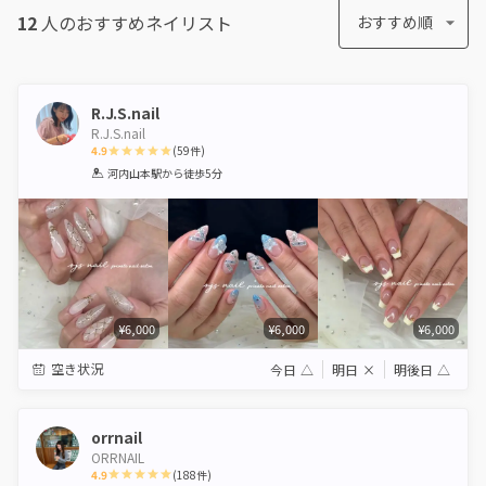
12
人のおすすめ
ネイリスト
おすすめ順
R.J.S.nail
R.J.S.nail
4.9
(
59
件)
1
2
3
4
5
河内山本駅
から徒歩5分
Star
Stars
Stars
Stars
Stars
¥6,000
¥6,000
¥6,000
空き状況
今日
△
明日
×
明後日
△
orrnail
ORRNAIL
4.9
(
188
件)