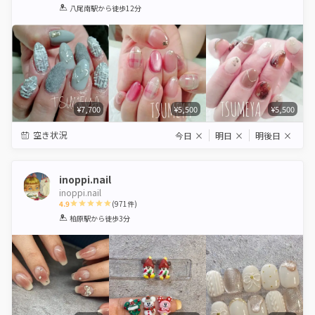
1
2
3
4
5
八尾南駅
から徒歩12分
Star
Stars
Stars
Stars
Stars
¥7,700
¥5,500
¥5,500
空き状況
今日
×
明日
×
明後日
×
inoppi.nail
inoppi.nail
4.9
(
971
件)
1
2
3
4
5
柏原駅
から徒歩3分
Star
Stars
Stars
Stars
Stars