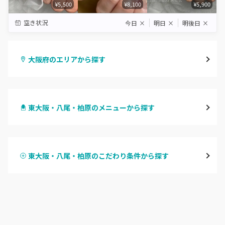
¥5,500
¥8,100
¥5,900
空き状況
今日
×
明日
×
明後日
×
大阪府のエリアから探す
梅田・茶屋町
東大阪・八尾・柏原のメニューから探す
心斎橋・南船場・アメ村
ハンドジェル
堀江・四ツ橋・新町
東大阪・八尾・柏原のこだわり条件から探す
ハンドスカルプ
パラジェル
なんば・日本橋
ハンドケアカラー
フィルイン
天王寺区・阿倍野区