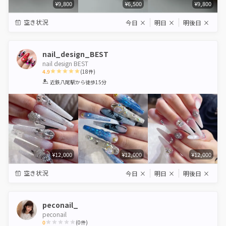
¥9,800
¥6,500
¥9,800
空き状況
今日
×
明日
×
明後日
×
nail_design_BEST
nail design BEST
4.9
(
18
件)
1
2
3
4
5
近鉄八尾駅
から徒歩15分
Star
Stars
Stars
Stars
Stars
¥12,000
¥12,000
¥12,000
空き状況
今日
×
明日
×
明後日
×
peconail_
peconail
0
(
0
件)