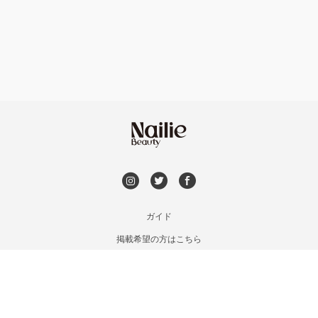
フット
持ち込み OK
福島区・野田
オフのみ
やり放題 あり
淀屋橋・本町・肥後橋
初回オフ 無料
天神橋・天満
DVD観賞
谷町・上本町・玉造
メンズOK
ガイド
淡路・上新庄
掲載希望の方はこちら
出張OK
利用規約
東三国・十三・淀川区
お問い合わせ
子連れOK
特定商取引法に基づく表記
京橋・都島区