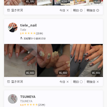
¥5,500
¥300
¥300
空き状況
今日
×
明日
◎
明後日
◎
tiele_nail
Tiele
5
(
20
件)
1
2
3
4
5
志紀駅
から徒歩10分
Star
Stars
Stars
Stars
Stars
¥6,900
¥6,900
¥6,900
空き状況
今日
×
明日
◯
明後日
×
TSUMEYA
TSUMEYA
4.8
(
25
件)