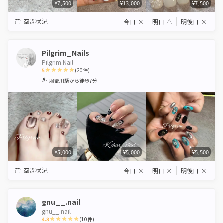
¥7,500
¥13,000
¥7,500
空き状況
今日
×
明日
△
明後日
×
Pilgrim_Nails
Pilgrim.Nail
5
(
20
件)
1
2
3
4
5
服部川駅
から徒歩7分
Star
Stars
Stars
Stars
Stars
¥5,000
¥5,000
¥5,500
空き状況
今日
×
明日
×
明後日
×
gnu__.nail
gnu__.nail
4.8
(
10
件)