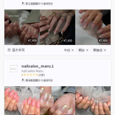
1
2
3
4
5
若江岩田駅
から徒歩8分
Star
Stars
Stars
Stars
Stars
¥7,400
¥7,400
¥7,400
空き状況
今日
×
明日
×
明後日
×
nailsalon_maru.1
nail salon Maru.
5
(
2
件)
1
2
3
4
5
鴻池新田駅
から徒歩9分
Star
Stars
Stars
Stars
Stars