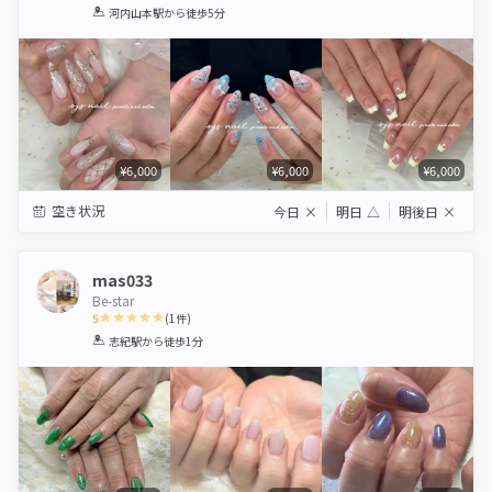
1
2
3
4
5
河内山本駅
から徒歩5分
Star
Stars
Stars
Stars
Stars
¥6,000
¥6,000
¥6,000
空き状況
今日
×
明日
△
明後日
×
mas033
Be-star
5
(
1
件)
1
2
3
4
5
志紀駅
から徒歩1分
Star
Stars
Stars
Stars
Stars