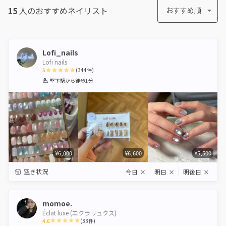
15
人のおすすめ
ネイリスト
おすすめ順
Lofi_nails
Lofi nails
5
(
344
件)
1
2
3
4
5
堅下駅
から徒歩1分
Star
Stars
Stars
Stars
Stars
¥6,000
¥6,600
¥5,500
空き状況
今日
×
明日
×
明後日
×
momoe.
Éclat luxe (エクラリュクス)
4.6
(
33
件)