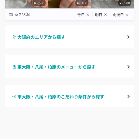
¥5,500
¥8,100
¥5,900
空き状況
今日
×
明日
×
明後日
×
大阪府のエリアから探す
梅田・茶屋町
東大阪・八尾・柏原のメニューから探す
心斎橋・南船場・アメ村
ハンドジェル
堀江・四ツ橋・新町
東大阪・八尾・柏原のこだわり条件から探す
ハンドスカルプ
パラジェル
なんば・日本橋
ハンドケアカラー
フィルイン
天王寺区・阿倍野区