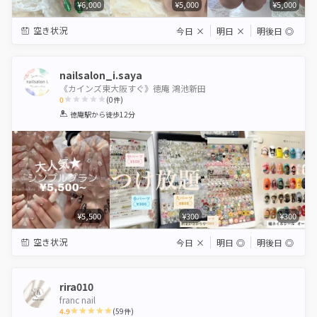
¥6,000
¥5,000
¥5,000
空き状況
今日
×
明日
×
明後日
◎
nailsalon_i.saya
《カインズ東大阪すぐ》徳庵 鴻池新田
0
(
0
件)
1
2
3
4
5
徳庵駅
から徒歩12分
Star
Stars
Stars
Stars
Stars
¥5,500
¥300
¥300
空き状況
今日
×
明日
◎
明後日
◎
rira010
franc nail
4.9
(
59
件)