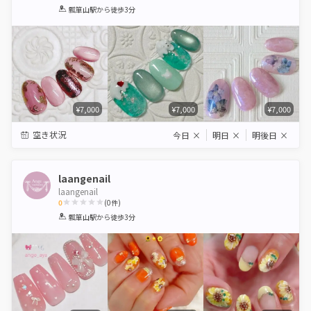
1
2
3
4
5
瓢箪山駅
から徒歩3分
Star
Stars
Stars
Stars
Stars
¥7,000
¥7,000
¥7,000
空き状況
今日
×
明日
×
明後日
×
laangenail
laangenail
0
(
0
件)
1
2
3
4
5
瓢箪山駅
から徒歩3分
Star
Stars
Stars
Stars
Stars