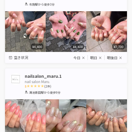
1
2
3
4
5
布施駅
から徒歩3分
Star
Stars
Stars
Stars
Stars
¥4,400
¥4,400
¥7,700
空き状況
今日
×
明日
×
明後日
×
nailsalon_maru.1
nail salon Maru.
5
(
2
件)
1
2
3
4
5
鴻池新田駅
から徒歩9分
Star
Stars
Stars
Stars
Stars