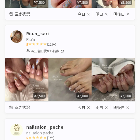
¥7,500
¥7,500
¥5,500
空き状況
今日
×
明日
×
明後日
×
Riu.n_sari
Riu'n
5
(
11
件)
1
2
3
4
5
若江岩田駅
から徒歩7分
Star
Stars
Stars
Stars
Stars
¥7,500
¥7,000
¥7,500
空き状況
今日
×
明日
×
明後日
×
nailsalon_peche
nailsalon peche
5
(
1
件)