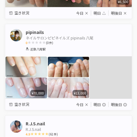
¥6,500
空き状況
今日
×
明日
△
明後日
×
pipinails
ネイルサロンピピネイルズ pipinails 八尾
0
(
0
件)
1
2
3
4
5
近鉄八尾駅
Star
Stars
Stars
Stars
Stars
¥70,000
¥13,000
空き状況
今日
×
明日
◎
明後日
◎
R.J.S.nail
R.J.S.nail
4.9
(
61
件)