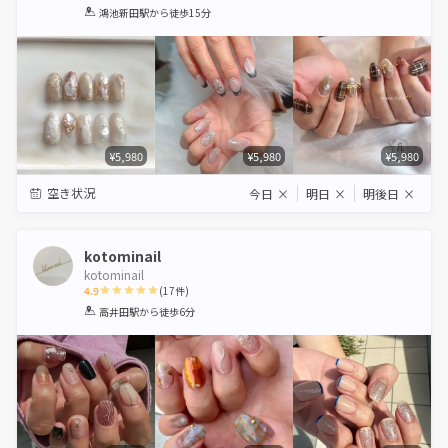
1
2
3
4
5
鴻池新田駅
から徒歩15分
Star
Stars
Stars
Stars
Stars
¥5,980
¥5,980
¥5,980
空き状況
今日
×
明日
×
明後日
×
kotominail
kotominail
4.9
(
17
件)
1
2
3
4
5
高井田駅
から徒歩6分
Star
Stars
Stars
Stars
Stars