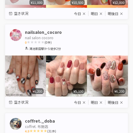
¥11,000
¥10,500
¥12,000
空き状況
今日
×
明日
×
明後日
×
nailsalon_cocoro
nail salon cocoro
0
(
0
件)
1
2
3
4
5
鴻池新田駅
から徒歩2分
Star
Stars
Stars
Stars
Stars
¥6,200
¥5,100
¥6,200
空き状況
今日
×
明日
×
明後日
×
coffret._doba
coffret. 布施店
4.9
(
31
件)