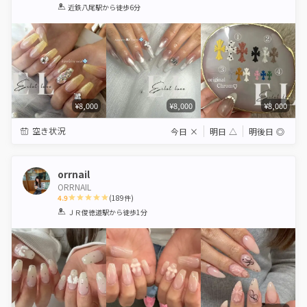
1
2
3
4
5
近鉄八尾駅
から徒歩6分
Star
Stars
Stars
Stars
Stars
¥8,000
¥8,000
¥8,000
空き状況
今日
×
明日
△
明後日
◎
orrnail
ORRNAIL
4.9
(
189
件)
1
2
3
4
5
ＪＲ俊徳道駅
から徒歩1分
Star
Stars
Stars
Stars
Stars