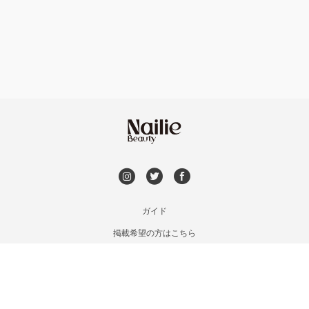
フット
持ち込み OK
福島区・野田
オフのみ
やり放題 あり
淀屋橋・本町・肥後橋
初回オフ 無料
天神橋・天満
DVD観賞
谷町・上本町・玉造
メンズOK
ガイド
淡路・上新庄
掲載希望の方はこちら
出張OK
利用規約
東三国・十三・淀川区
お問い合わせ
子連れOK
特定商取引法に基づく表記
京橋・都島区