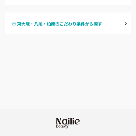
ハンドジェル
堀江・四ツ橋・新町
東大阪・八尾・柏原のこだわり条件から探す
ハンドスカルプ
パラジェル
なんば・日本橋
ハンドケアカラー
フィルイン
天王寺区・阿倍野区
フット
持ち込み OK
福島区・野田
オフのみ
やり放題 あり
淀屋橋・本町・肥後橋
初回オフ 無料
天神橋・天満