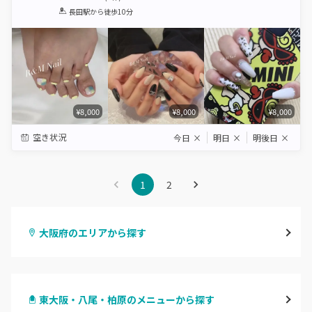
1
2
3
4
5
長田駅
から徒歩10分
Star
Stars
Stars
Stars
Stars
¥8,000
¥8,000
¥8,000
空き状況
今日
×
明日
×
明後日
×
1
2
大阪府のエリアから探す
梅田・茶屋町
東大阪・八尾・柏原のメニューから探す
心斎橋・南船場・アメ村