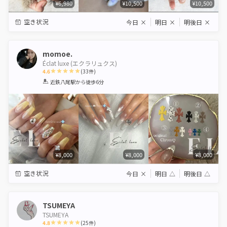
¥6,980
¥10,500
¥10,500
空き状況
今日
×
明日
×
明後日
×
momoe.
Éclat luxe (エクラリュクス)
4.6
(
33
件)
1
2
3
4
5
近鉄八尾駅
から徒歩6分
Star
Stars
Stars
Stars
Stars
¥8,000
¥8,000
¥8,000
空き状況
今日
×
明日
△
明後日
△
TSUMEYA
TSUMEYA
4.8
(
25
件)