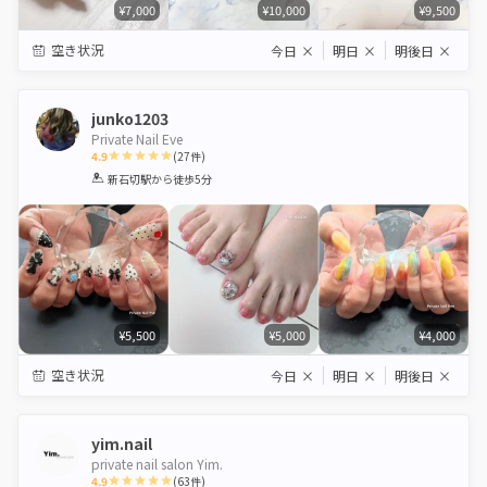
¥7,000
¥10,000
¥9,500
空き状況
今日
×
明日
×
明後日
×
junko1203
Private Nail Eve
4.9
(
27
件)
1
2
3
4
5
新石切駅
から徒歩5分
Star
Stars
Stars
Stars
Stars
¥5,500
¥5,000
¥4,000
空き状況
今日
×
明日
×
明後日
×
yim.nail
private nail salon Yim.
4.9
(
63
件)