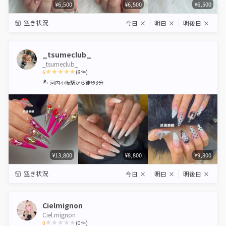
¥6,500
¥6,500
¥6,500
空き状況
今日
×
明日
×
明後日
×
_tsumeclub_
_tsumeclub_
5
(
8
件)
1
2
3
4
5
河内小阪駅
から徒歩3分
Star
Stars
Stars
Stars
Stars
¥13,800
¥8,800
¥9,800
空き状況
今日
×
明日
×
明後日
×
Cielmignon
Ciel.mignon
0
(
0
件)