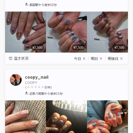
1
2
3
4
5
長田駅
から徒歩10分
Star
Stars
Stars
Stars
Stars
¥7,500
¥7,500
¥7,500
空き状況
今日
×
明日
×
明後日
×
coopy_nail
COOPY
0
(
0
件)
1
2
3
4
5
近鉄八尾駅
から徒歩15分
Star
Stars
Stars
Stars
Stars