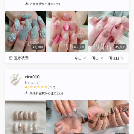
1
2
3
4
5
八尾南駅
から徒歩12分
Star
Stars
Stars
Stars
Stars
¥7,700
¥5,500
¥5,500
空き状況
今日
×
明日
×
明後日
×
rira010
franc nail
4.9
(
59
件)
1
2
3
4
5
鴻池新田駅
から徒歩15分
Star
Stars
Stars
Stars
Stars