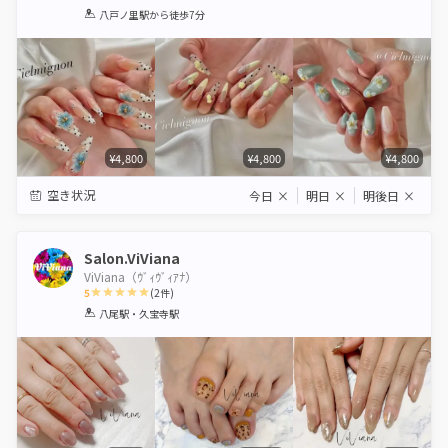
1
2
3
4
5
八戸ノ里駅
から徒歩7分
Star
Stars
Stars
Stars
Stars
¥4,800
¥4,800
¥4,800
空き状況
今日
×
明日
×
明後日
×
Salon.ViViana
ViViana（ｳﾞｨｳﾞｨｱﾅ）
5
(
2
件)
1
2
3
4
5
八尾駅・久宝寺駅
Star
Stars
Stars
Stars
Stars