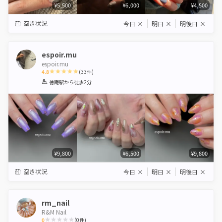
¥5,500
¥6,000
¥4,500
空き状況
今日
×
明日
×
明後日
×
espoir.mu
espoir.mu
4.8
(
33
件)
1
2
3
4
5
徳庵駅
から徒歩2分
Star
Stars
Stars
Stars
Stars
¥9,800
¥6,500
¥9,800
空き状況
今日
×
明日
×
明後日
×
rm_nail
R&M Nail
0
(
0
件)