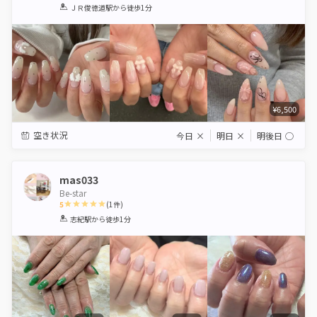
1
2
3
4
5
ＪＲ俊徳道駅
から徒歩1分
Star
Stars
Stars
Stars
Stars
¥6,500
空き状況
今日
×
明日
×
明後日
◯
mas033
Be-star
5
(
1
件)
1
2
3
4
5
志紀駅
から徒歩1分
Star
Stars
Stars
Stars
Stars