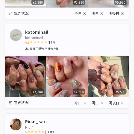
¥5,980
¥5,980
¥5,980
空き状況
今日
×
明日
×
明後日
×
kotominail
kotominail
4.9
(
17
件)
1
2
3
4
5
高井田駅
から徒歩6分
Star
Stars
Stars
Stars
Stars
¥7,500
¥7,500
¥5,500
空き状況
今日
×
明日
×
明後日
×
Riu.n_sari
Riu'n
5
(
11
件)