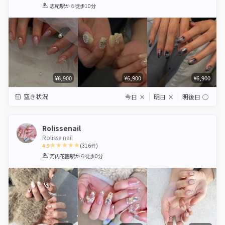
1
2
3
4
5
志紀駅
から徒歩10分
Star
Stars
Stars
Stars
Stars
¥6,900
¥6,900
¥6,900
空き状況
今日
×
明日
×
明後日
◯
Rolissenail
Rolisse nail
4.9
(
316
件)
1
2
3
4
5
河内花園駅
から徒歩0分
Star
Stars
Stars
Stars
Stars