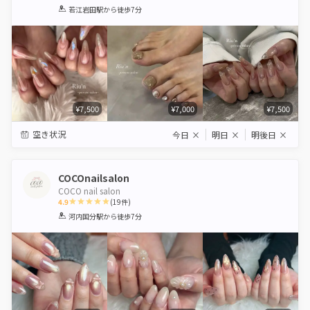
1
2
3
4
5
若江岩田駅
から徒歩7分
Star
Stars
Stars
Stars
Stars
¥7,500
¥7,000
¥7,500
空き状況
今日
×
明日
×
明後日
×
COCOnailsalon
COCO nail salon
4.9
(
19
件)
1
2
3
4
5
河内国分駅
から徒歩7分
Star
Stars
Stars
Stars
Stars