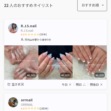
22
人のおすすめ
ネイリスト
おすすめ順
R.J.S.nail
R.J.S.nail
4.9
(
59
件)
1
2
3
4
5
河内山本駅
から徒歩5分
Star
Stars
Stars
Stars
Stars
¥6,000
¥6,000
¥6,000
空き状況
今日
×
明日
△
明後日
×
orrnail
ORRNAIL
4.9
(
188
件)