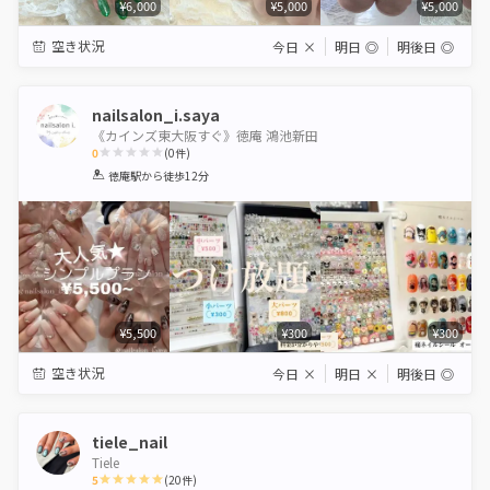
¥6,000
¥5,000
¥5,000
空き状況
今日
×
明日
◎
明後日
◎
nailsalon_i.saya
《カインズ東大阪すぐ》徳庵 鴻池新田
0
(
0
件)
1
2
3
4
5
徳庵駅
から徒歩12分
Star
Stars
Stars
Stars
Stars
¥5,500
¥300
¥300
空き状況
今日
×
明日
×
明後日
◎
tiele_nail
Tiele
5
(
20
件)