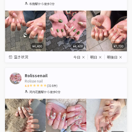
1
2
3
4
5
布施駅
から徒歩3分
Star
Stars
Stars
Stars
Stars
¥4,400
¥4,400
¥7,700
空き状況
今日
×
明日
×
明後日
×
Rolissenail
Rolisse nail
4.9
(
316
件)
1
2
3
4
5
河内花園駅
から徒歩0分
Star
Stars
Stars
Stars
Stars