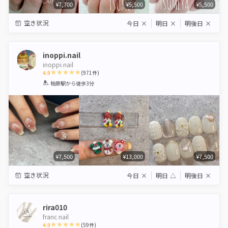
¥7,700
¥5,500
¥5,500
空き状況
今日
×
明日
×
明後日
×
inoppi.nail
inoppi.nail
4.9
(
971
件)
1
2
3
4
5
柏原駅
から徒歩3分
Star
Stars
Stars
Stars
Stars
¥7,500
¥13,000
¥7,500
空き状況
今日
×
明日
△
明後日
×
rira010
franc nail
4.9
(
59
件)