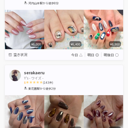
1
2
3
4
5
河内山本駅
から徒歩8分
Star
Stars
Stars
Stars
Stars
¥6,000
¥6,400
¥8,900
空き状況
今日
△
明日
◎
明後日
◯
serakaeru
Y's - ワイズ -
5
(
143
件)
1
2
3
4
5
東花園駅
から徒歩2分
Star
Stars
Stars
Stars
Stars