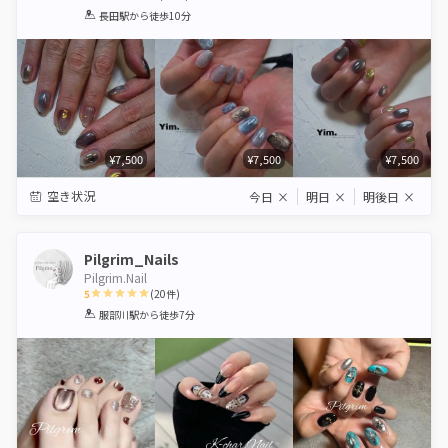
1
2
3
4
5
長田駅
から徒歩10分
Star
Stars
Stars
Stars
Stars
¥7,500
¥7,500
¥7,500
空き状況
今日
×
明日
×
明後日
×
Pilgrim_Nails
Pilgrim.Nail
5
(
20
件)
1
2
3
4
5
服部川駅
から徒歩7分
Star
Stars
Stars
Stars
Stars