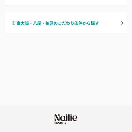
ハンドジェル
堀江・四ツ橋・新町
東大阪・八尾・柏原のこだわり条件から探す
ハンドスカルプ
パラジェル
なんば・日本橋
ハンドケアカラー
フィルイン
天王寺区・阿倍野区
フット
持ち込み OK
福島区・野田
オフのみ
やり放題 あり
淀屋橋・本町・肥後橋
初回オフ 無料
天神橋・天満