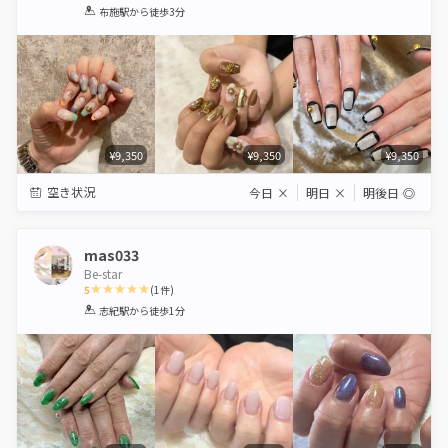
1
2
3
4
5
布施駅
から徒歩3分
Star
Stars
Stars
Stars
Stars
¥9,350
¥9,350
¥9,350
空き状況
今日
×
明日
×
明後日
◎
mas033
Be-star
5
(
1
件)
1
2
3
4
5
志紀駅
から徒歩1分
Star
Stars
Stars
Stars
Stars