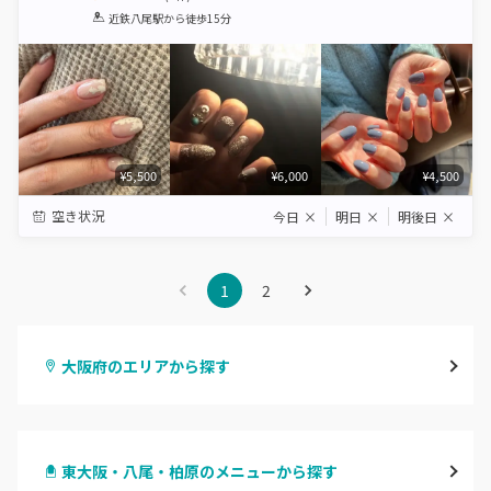
1
2
3
4
5
近鉄八尾駅
から徒歩15分
Star
Stars
Stars
Stars
Stars
¥5,500
¥6,000
¥4,500
空き状況
今日
×
明日
×
明後日
×
1
2
大阪府のエリアから探す
梅田・茶屋町
東大阪・八尾・柏原のメニューから探す
心斎橋・南船場・アメ村