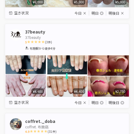
¥6,000
¥5,000
¥5,000
空き状況
今日
×
明日
◎
明後日
×
37beauty
37beauty
5
(
3
件)
1
2
3
4
5
布施駅
から徒歩4分
Star
Stars
Stars
Stars
Stars
¥4,400
¥4,400
¥2,750
空き状況
今日
×
明日
◎
明後日
◎
coffret._doba
coffret. 布施店
4.9
(
31
件)