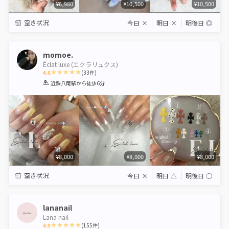
¥6,980
¥10,500
¥10,500
空き状況
今日
×
明日
×
明後日
◎
momoe.
Éclat luxe (エクラリュクス)
4.6
(
33
件)
1
2
3
4
5
近鉄八尾駅
から徒歩6分
Star
Stars
Stars
Stars
Stars
¥8,000
¥8,000
¥8,000
空き状況
今日
×
明日
△
明後日
◯
lananail
Lana nail
4.9
(
155
件)