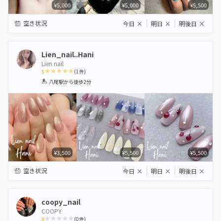
¥5,000
¥5,000
¥5,500
空き状況
今日
×
明日
×
明後日
×
Lien_nail..Hani
Lien nail
5
(
1
件)
1
2
3
4
5
八尾駅
から徒歩2分
Star
Stars
Stars
Stars
Stars
¥3,500
¥5,500
¥5,500
空き状況
今日
×
明日
×
明後日
×
coopy_nail
COOPY
0
(
0
件)