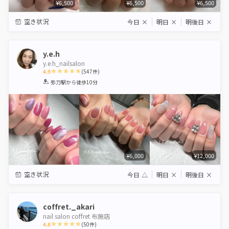
¥6,500
¥6,500
¥6,500
空き状況
今日
×
明日
×
明後日
×
y.e.h
y.e.h_nailsalon
4.9
(
547
件)
1
2
3
4
5
弥刀駅
から徒歩10分
Star
Stars
Stars
Stars
Stars
¥6,000
¥12,000
空き状況
今日
△
明日
×
明後日
×
coffret._akari
nail salon coffret 布施店
4.8
(
50
件)