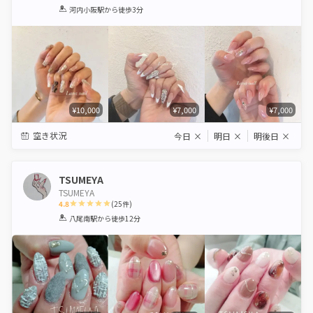
1
2
3
4
5
河内小阪駅
から徒歩3分
Star
Stars
Stars
Stars
Stars
¥10,000
¥7,000
¥7,000
空き状況
今日
×
明日
×
明後日
×
TSUMEYA
TSUMEYA
4.8
(
25
件)
1
2
3
4
5
八尾南駅
から徒歩12分
Star
Stars
Stars
Stars
Stars