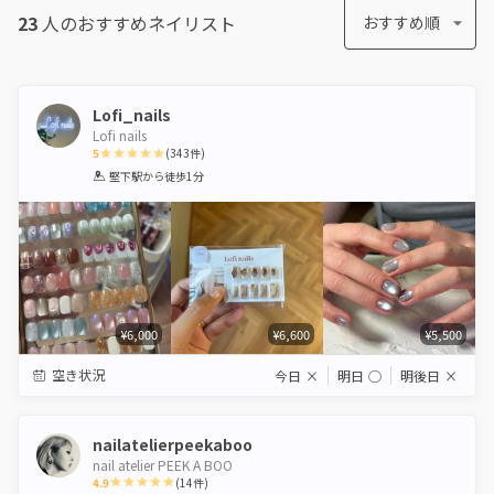
23
人のおすすめ
ネイリスト
おすすめ順
Lofi_nails
Lofi nails
5
(
343
件)
1
2
3
4
5
堅下駅
から徒歩1分
Star
Stars
Stars
Stars
Stars
¥6,000
¥6,600
¥5,500
空き状況
今日
×
明日
◯
明後日
×
nailatelierpeekaboo
nail atelier PEEK A BOO
4.9
(
14
件)