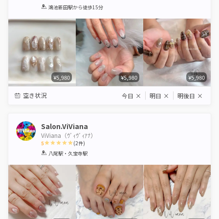
1
2
3
4
5
鴻池新田駅
から徒歩15分
Star
Stars
Stars
Stars
Stars
¥5,980
¥5,980
¥5,980
空き状況
今日
×
明日
×
明後日
×
Salon.ViViana
ViViana（ｳﾞｨｳﾞｨｱﾅ）
5
(
2
件)
1
2
3
4
5
八尾駅・久宝寺駅
Star
Stars
Stars
Stars
Stars