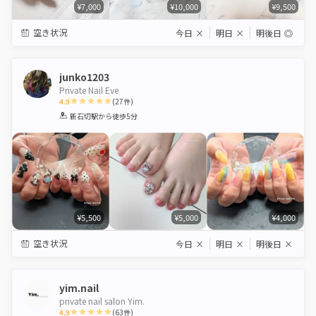
¥7,000
¥10,000
¥9,500
空き状況
今日
×
明日
×
明後日
◎
junko1203
Private Nail Eve
4.9
(
27
件)
1
2
3
4
5
新石切駅
から徒歩5分
Star
Stars
Stars
Stars
Stars
¥5,500
¥5,000
¥4,000
空き状況
今日
×
明日
×
明後日
×
yim.nail
private nail salon Yim.
4.9
(
63
件)