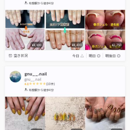
1
2
3
4
5
布施駅
から徒歩4分
Star
Stars
Stars
Stars
Stars
¥4,400
¥4,400
¥2,750
空き状況
今日
△
明日
◎
明後日
◎
gnu__.nail
gnu__.nail
4.8
(
10
件)
1
2
3
4
5
布施駅
から徒歩4分
Star
Stars
Stars
Stars
Stars