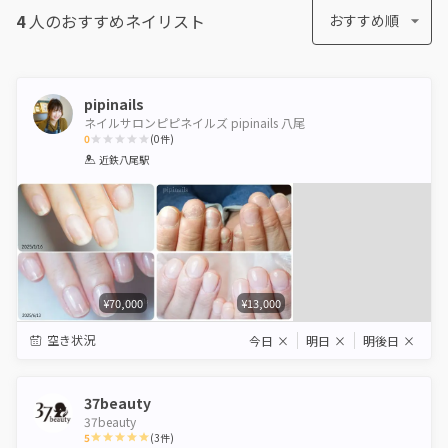
4
人のおすすめ
ネイリスト
おすすめ順
pipinails
ネイルサロンピピネイルズ pipinails 八尾
0
(
0
件)
1
2
3
4
5
近鉄八尾駅
Star
Stars
Stars
Stars
Stars
¥70,000
¥13,000
空き状況
今日
×
明日
×
明後日
×
37beauty
37beauty
5
(
3
件)