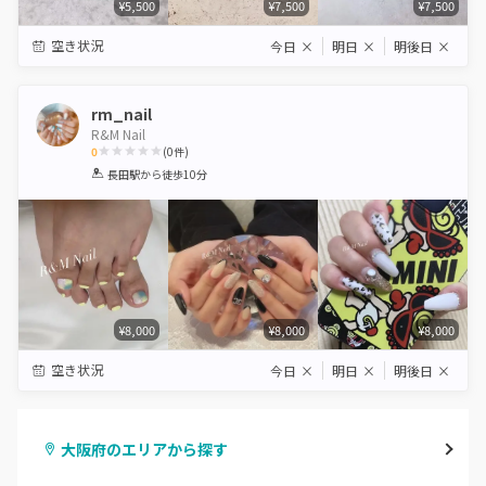
¥5,500
¥7,500
¥7,500
空き状況
今日
×
明日
×
明後日
×
rm_nail
R&M Nail
0
(
0
件)
1
2
3
4
5
長田駅
から徒歩10分
Star
Stars
Stars
Stars
Stars
¥8,000
¥8,000
¥8,000
空き状況
今日
×
明日
×
明後日
×
大阪府のエリアから探す