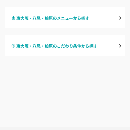
梅田・茶屋町
東大阪・八尾・柏原のメニューから探す
心斎橋・南船場・アメ村
ハンドジェル
堀江・四ツ橋・新町
東大阪・八尾・柏原のこだわり条件から探す
ハンドスカルプ
パラジェル
なんば・日本橋
ハンドケアカラー
フィルイン
天王寺区・阿倍野区
フット
持ち込み OK
福島区・野田
オフのみ
やり放題 あり
淀屋橋・本町・肥後橋