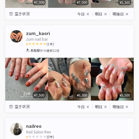
¥7,000
¥7,000
¥5,500
空き状況
今日
×
明日
×
明後日
×
zum_kaori
zum nail bar
5
(
1
件)
1
2
3
4
5
熊取駅
から徒歩11分
Star
Stars
Stars
Stars
Stars
¥7,500
¥6,300
¥5,500
空き状況
今日
×
明日
×
明後日
×
nailreo
Nail Salon Reo
0
(
0
件)