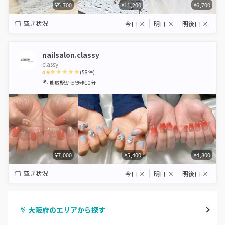
¥5,700
¥11,200
¥6,700
空き状況
今日
×
明日
×
明後日
×
nailsalon.classy
classy
4.9
(
58
件)
1
2
3
4
5
熊取駅
から徒歩10分
Star
Stars
Stars
Stars
Stars
¥7,000
¥5,400
¥4,800
空き状況
今日
×
明日
×
明後日
×
大阪府のエリアから探す