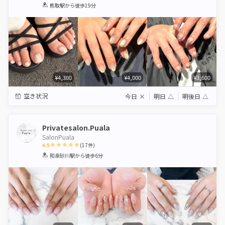
1
2
3
4
5
熊取駅
から徒歩19分
Star
Stars
Stars
Stars
Stars
¥4,300
¥4,000
¥3,600
空き状況
今日
×
明日
△
明後日
△
Privatesalon.Puala
SalonPuala
4.9
(
17
件)
1
2
3
4
5
和泉砂川駅
から徒歩6分
Star
Stars
Stars
Stars
Stars