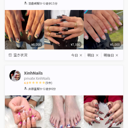
1
2
3
4
5
羽倉崎駅
から徒歩15分
Star
Stars
Stars
Stars
Stars
¥8,000
¥7,000
¥5,000
空き状況
今日
×
明日
×
明後日
×
XinhNails
private XinhNails
4.9
(
9
件)
1
2
3
4
5
井原里駅
から徒歩6分
Star
Stars
Stars
Stars
Stars