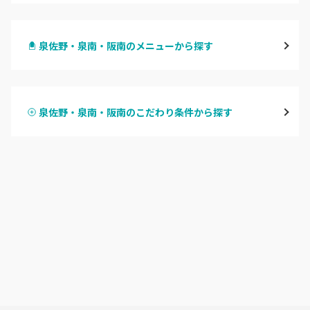
梅田・茶屋町
泉佐野・泉南・阪南のメニューから探す
心斎橋・南船場・アメ村
ハンドジェル
堀江・四ツ橋・新町
泉佐野・泉南・阪南のこだわり条件から探す
ハンドスカルプ
パラジェル
なんば・日本橋
ハンドケアカラー
フィルイン
天王寺区・阿倍野区
フット
持ち込み OK
福島区・野田
オフのみ
やり放題 あり
淀屋橋・本町・肥後橋