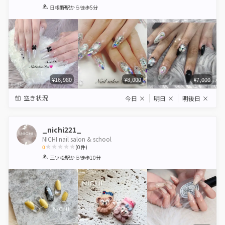
1
2
3
4
5
日根野駅
から徒歩5分
Star
Stars
Stars
Stars
Stars
¥16,980
¥8,000
¥7,000
空き状況
今日
×
明日
×
明後日
×
_nichi221_
NICHI nail salon & school
0
(
0
件)
1
2
3
4
5
三ツ松駅
から徒歩10分
Star
Stars
Stars
Stars
Stars