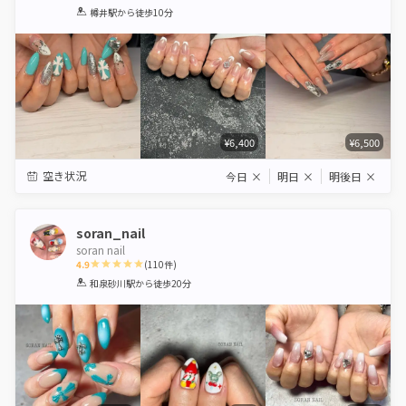
1
2
3
4
5
樽井駅
から徒歩10分
Star
Stars
Stars
Stars
Stars
¥6,400
¥6,500
空き状況
今日
×
明日
×
明後日
×
soran_nail
soran nail
4.9
(
110
件)
1
2
3
4
5
和泉砂川駅
から徒歩20分
Star
Stars
Stars
Stars
Stars