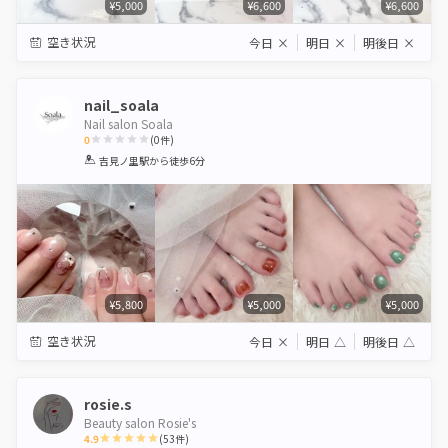
¥5,000
¥6,600
¥6,600
空き状況
今日
×
明日
×
明後日
×
nail_soala
Nail salon Soala
0
(
0
件)
1
2
3
4
5
吉見ノ里駅
から徒歩6分
Star
Stars
Stars
Stars
Stars
¥5,800
¥5,000
¥5,000
空き状況
今日
×
明日
△
明後日
△
rosie.s
Beauty salon Rosie's
4.9
(
53
件)