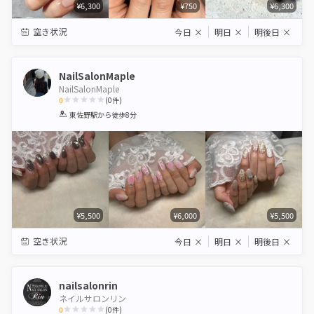
¥6,300
¥750
¥6,300
空き状況
今日
×
明日
×
明後日
×
NailSalonMaple
NailSalonMaple
0
(
0
件)
1
2
3
4
5
東佐野駅
から徒歩8分
Star
Stars
Stars
Stars
Stars
¥5,500
¥6,000
¥5,500
空き状況
今日
×
明日
×
明後日
×
nailsalonrin
ネイルサロンリン
0
(
0
件)