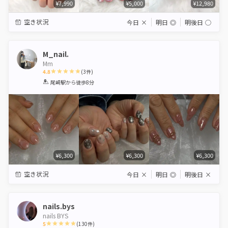
¥7,990
¥5,000
¥12,980
空き状況
今日
×
明日
◎
明後日
◯
M_nail.
Mm
4.8
(
3
件)
1
2
3
4
5
尾崎駅
から徒歩8分
Star
Stars
Stars
Stars
Stars
¥6,300
¥6,300
¥6,300
空き状況
今日
×
明日
◎
明後日
×
nails.bys
nails BYS
5
(
130
件)