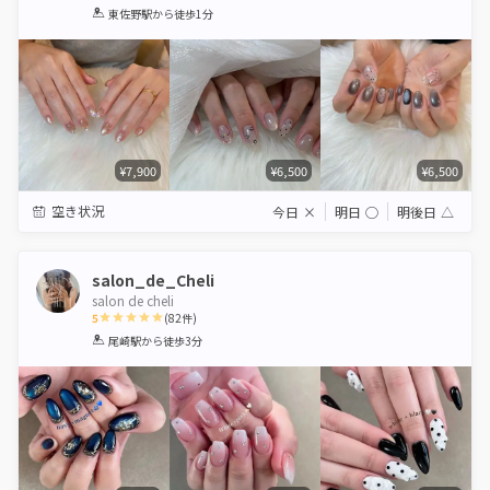
1
2
3
4
5
東佐野駅
から徒歩1分
Star
Stars
Stars
Stars
Stars
¥7,900
¥6,500
¥6,500
空き状況
今日
×
明日
◯
明後日
△
salon_de_Cheli
salon de cheli
5
(
82
件)
1
2
3
4
5
尾崎駅
から徒歩3分
Star
Stars
Stars
Stars
Stars