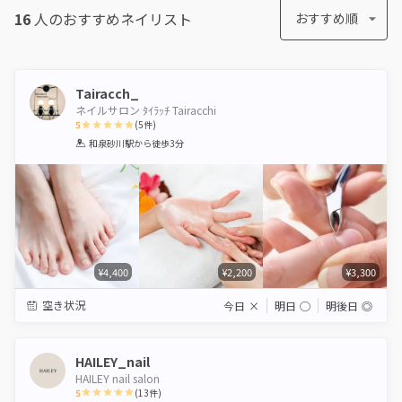
16
人のおすすめ
ネイリスト
おすすめ順
Tairacch_
ネイルサロン ﾀｲﾗｯﾁ Tairacchi
5
(
5
件)
1
2
3
4
5
和泉砂川駅
から徒歩3分
Star
Stars
Stars
Stars
Stars
¥4,400
¥2,200
¥3,300
空き状況
今日
×
明日
◯
明後日
◎
HAILEY_nail
HAILEY nail salon
5
(
13
件)