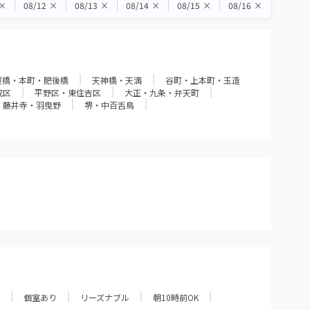
×
08/12
×
08/13
×
08/14
×
08/15
×
08/16
×
屋橋・本町・肥後橋
天神橋・天満
谷町・上本町・玉造
成区
平野区・東住吉区
大正・九条・弁天町
・藤井寺・羽曳野
堺・中百舌鳥
個室あり
リーズナブル
朝10時前OK