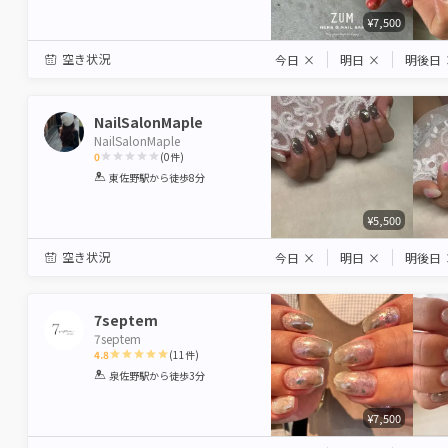
¥7,500
空き状況
今日
×
明日
×
明後日
NailSalonMaple
NailSalonMaple
0
(
0
件)
1
2
3
4
5
東佐野駅
から徒歩8分
Star
Stars
Stars
Stars
Stars
¥5,500
空き状況
今日
×
明日
×
明後日
7septem
7septem
4.8
(
11
件)
1
2
3
4
5
泉佐野駅
から徒歩3分
Star
Stars
Stars
Stars
Stars
¥7,500