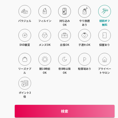
京橋・都島区
鶴見区・城東区・旭区
パラジェル
フィルイン
持ち込み

やり放題

初回オフ

OK
あり
無料
東成区・生野区
住吉区・住之江区・西成区
DVD観賞
メンズOK
出張OK
子連れOK
個室あり
平野区・東住吉区
大正・九条・弁天町
リーズナブ
朝10時前
夜8時以降
駐車場あり
プライベー
ル
OK
OK
トサロン
吹田・江坂
池田・豊中・箕面
ポイント3
倍
守口・門真・大東
検索
枚方・寝屋川・交野