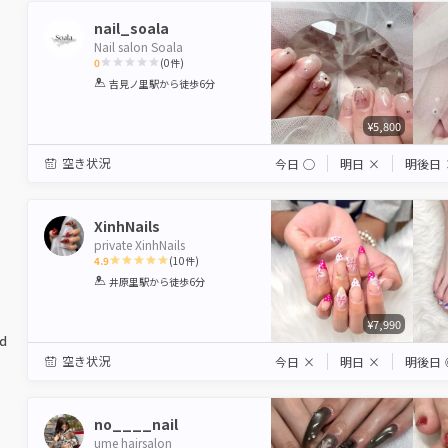
nail_soala
Nail salon Soala
0
(
0
件)
1
2
3
4
5
吉見ノ里駅
から徒歩6分
Star
Stars
Stars
Stars
Stars
¥5,800
空き状況
今日
◯
明日
×
明後日
XinhNails
private XinhNails
4.9
(
10
件)
1
2
3
4
5
井原里駅
から徒歩6分
Star
Stars
Stars
Stars
Stars
¥7,990
ed
空き状況
今日
×
明日
×
明後日
no____nail
ume hairsalon