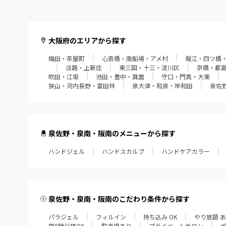
大阪府のエリアから探す
梅田・茶屋町
心斎橋・南船場・アメ村
堀江・四ツ橋
淡路・上新庄
東三国・十三・淀川区
京橋・都
吹田・江坂
池田・豊中・箕面
守口・門真・大東
狭山・河内長野・富田林
泉大津・和泉・岸和田
泉佐
泉佐野・泉南・阪南のメニューから探す
ハンドジェル
ハンドスカルプ
ハンドケアカラー
泉佐野・泉南・阪南のこだわり条件から探す
パラジェル
フィルイン
持ち込み OK
やり放題 
夜8時以降OK
駐車場あり
プライベートサロン