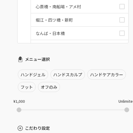
心斎橋・南船場・アメ村
堀江・四ツ橋・新町
なんば・日本橋
天王寺区・阿倍野区
メニュー選択
福島区・野田
淀屋橋・本町・肥後橋
ハンドジェル
ハンドスカルプ
ハンドケアカラー
天神橋・天満
フット
オフのみ
谷町・上本町・玉造
¥1,000
Unlimit
淡路・上新庄
東三国・十三・淀川区
こだわり設定