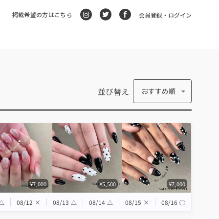
掲載希望の方はこちら
会員登録・ログイン
並び替え
おすすめ順
¥7,000
¥5,500
¥7,000
△
08/12
×
08/13
△
08/14
△
08/15
×
08/16
◯