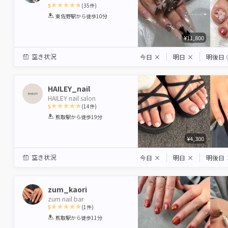
5
(
35
件)
1
2
3
4
5
東佐野駅
から徒歩10分
Star
Stars
Stars
Stars
Stars
¥11,800
空き状況
今日
×
明日
×
明後日
HAILEY_nail
HAILEY nail salon
5
(
14
件)
1
2
3
4
5
熊取駅
から徒歩19分
Star
Stars
Stars
Stars
Stars
¥4,300
空き状況
今日
×
明日
×
明後日
zum_kaori
zum nail bar
5
(
1
件)
1
2
3
4
5
熊取駅
から徒歩11分
Star
Stars
Stars
Stars
Stars