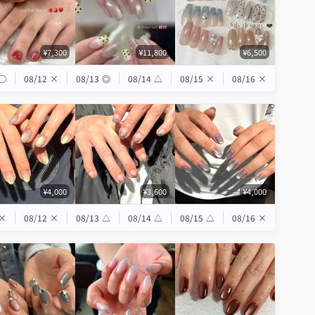
¥7,300
¥11,800
¥6,500
◯
08/12
×
08/13
◎
08/14
△
08/15
×
08/16
×
¥4,000
¥3,600
¥4,000
×
08/12
×
08/13
△
08/14
△
08/15
△
08/16
×