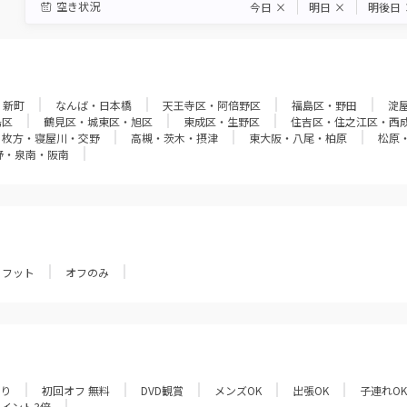
空き状況
今日
×
明日
×
明後日
・新町
なんば・日本橋
天王寺区・阿倍野区
福島区・野田
淀
島区
鶴見区・城東区・旭区
東成区・生野区
住吉区・住之江区・西
枚方・寝屋川・交野
高槻・茨木・摂津
東大阪・八尾・柏原
松原
野・泉南・阪南
フット
オフのみ
あり
初回オフ 無料
DVD観賞
メンズOK
出張OK
子連れOK
ポイント3倍