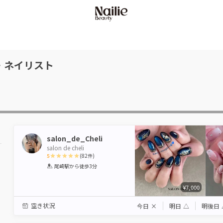
・ネイリスト
salon_de_Cheli
salon de cheli
5
(
82
件)
1
2
3
4
5
尾崎駅
から徒歩3分
Star
Stars
Stars
Stars
Stars
¥7,000
空き状況
今日
×
明日
△
明後日