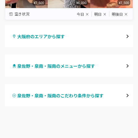
¥7,500
¥6,000
¥7,500
空き状況
今日
×
明日
×
明後日
×
大阪府のエリアから探す
梅田・茶屋町
泉佐野・泉南・阪南のメニューから探す
心斎橋・南船場・アメ村
ハンドジェル
堀江・四ツ橋・新町
泉佐野・泉南・阪南のこだわり条件から探す
ハンドスカルプ
パラジェル
なんば・日本橋
ハンドケアカラー
フィルイン
天王寺区・阿倍野区