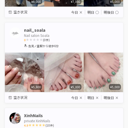
¥8,000
¥7,000
¥5,000
空き状況
今日
×
明日
◯
明後日
◯
nail_soala
Nail salon Soala
0
(
0
件)
1
2
3
4
5
吉見ノ里駅
から徒歩6分
Star
Stars
Stars
Stars
Stars
¥5,800
¥5,000
¥5,000
空き状況
今日
×
明日
×
明後日
×
XinhNails
private XinhNails
4.9
(
10
件)