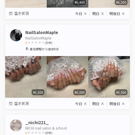
¥6,400
¥6,500
空き状況
今日
×
明日
×
明後日
×
NailSalonMaple
NailSalonMaple
0
(
0
件)
1
2
3
4
5
東佐野駅
から徒歩8分
Star
Stars
Stars
Stars
Stars
¥5,500
¥6,000
¥5,500
空き状況
今日
×
明日
×
明後日
×
_nichi221_
NICHI nail salon & school
0
(
0
件)