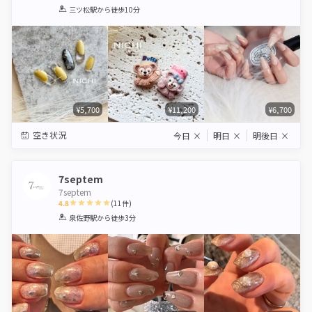
1
2
3
4
5
三ツ松駅
から徒歩10分
Star
Stars
Stars
Stars
Stars
¥5,700
¥11,200
¥6,700
空き状況
今日
×
明日
×
明後日
×
7septem
7septem
4.8
(
11
件)
1
2
3
4
5
泉佐野駅
から徒歩3分
Star
Stars
Stars
Stars
Stars