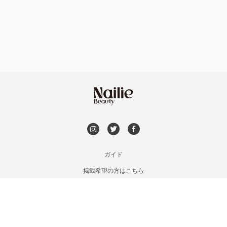
フット
持ち込み OK
福島区・野田
オフのみ
やり放題 あり
淀屋橋・本町・肥後橋
初回オフ 無料
天神橋・天満
DVD観賞
谷町・上本町・玉造
メンズOK
ガイド
淡路・上新庄
掲載希望の方はこちら
出張OK
利用規約
東三国・十三・淀川区
お問い合わせ
子連れOK
特定商取引法に基づく表記
京橋・都島区