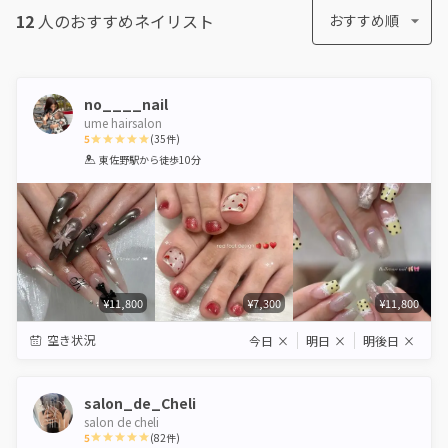
12
人のおすすめ
ネイリスト
おすすめ順
no____nail
ume hairsalon
5
(
35
件)
1
2
3
4
5
東佐野駅
から徒歩10分
Star
Stars
Stars
Stars
Stars
¥11,800
¥7,300
¥11,800
空き状況
今日
×
明日
×
明後日
×
salon_de_Cheli
salon de cheli
5
(
82
件)