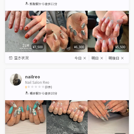
1
2
3
4
5
熊取駅
から徒歩11分
Star
Stars
Stars
Stars
Stars
¥7,500
¥6,300
¥5,500
空き状況
今日
×
明日
×
明後日
×
nailreo
Nail Salon Reo
0
(
0
件)
1
2
3
4
5
樽井駅
から徒歩10分
Star
Stars
Stars
Stars
Stars