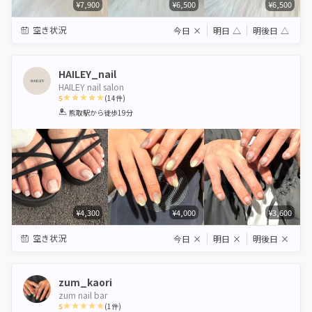
¥7,900
¥6,500
¥6,500
空き状況
今日
×
明日
△
明後日
△
HAILEY_nail
HAILEY nail salon
5
(
14
件)
1
2
3
4
5
熊取駅
から徒歩19分
Star
Stars
Stars
Stars
Stars
¥4,300
¥4,000
¥3,600
空き状況
今日
×
明日
×
明後日
×
zum_kaori
zum nail bar
5
(
1
件)