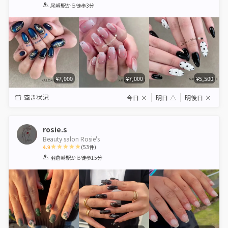
1
2
3
4
5
尾崎駅
から徒歩3分
Star
Stars
Stars
Stars
Stars
¥7,000
¥7,000
¥5,500
空き状況
今日
×
明日
△
明後日
×
rosie.s
Beauty salon Rosie's
4.9
(
53
件)
1
2
3
4
5
羽倉崎駅
から徒歩15分
Star
Stars
Stars
Stars
Stars