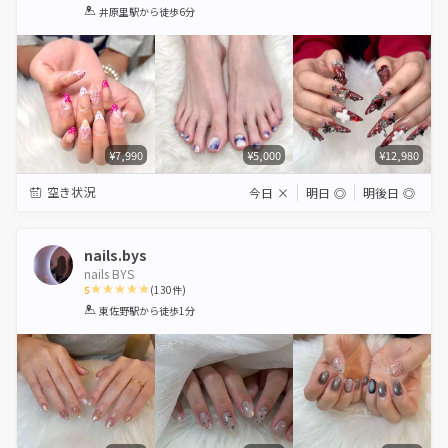
1
2
3
4
5
井原里駅
から徒歩6分
Star
Stars
Stars
Stars
Stars
¥7,990
¥5,000
¥12,980
空き状況
今日
×
明日
◎
明後日
◎
nails.bys
nails BYS
5
(
130
件)
1
2
3
4
5
東佐野駅
から徒歩1分
Star
Stars
Stars
Stars
Stars