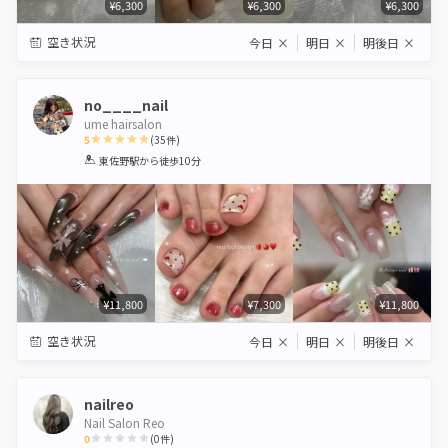
¥6,300
¥6,300
¥6,300
空き状況
今日
×
明日
×
明後日
×
no____nail
ume hairsalon
5
(
35
件)
1
2
3
4
5
東佐野駅
から徒歩10分
Star
Stars
Stars
Stars
Stars
¥11,800
¥7,300
¥11,800
空き状況
今日
×
明日
×
明後日
×
nailreo
Nail Salon Reo
0
(
0
件)