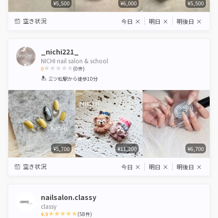
¥5,500
¥6,000
¥5,500
空き状況
今日
×
明日
×
明後日
×
_nichi221_
NICHI nail salon & school
0
(
0
件)
1
2
3
4
5
三ツ松駅
から徒歩10分
Star
Stars
Stars
Stars
Stars
¥5,700
¥11,200
¥6,700
空き状況
今日
×
明日
×
明後日
×
nailsalon.classy
classy
4.9
(
58
件)