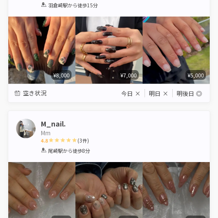
1
2
3
4
5
羽倉崎駅
から徒歩15分
Star
Stars
Stars
Stars
Stars
¥8,000
¥7,000
¥5,000
空き状況
今日
×
明日
×
明後日
◎
M_nail.
Mm
4.8
(
3
件)
1
2
3
4
5
尾崎駅
から徒歩8分
Star
Stars
Stars
Stars
Stars