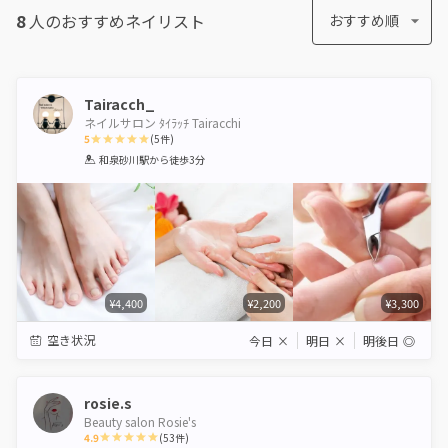
8
人のおすすめ
ネイリスト
おすすめ順
Tairacch_
ネイルサロン ﾀｲﾗｯﾁ Tairacchi
5
(
5
件)
1
2
3
4
5
和泉砂川駅
から徒歩3分
Star
Stars
Stars
Stars
Stars
¥4,400
¥2,200
¥3,300
空き状況
今日
×
明日
×
明後日
◎
rosie.s
Beauty salon Rosie's
4.9
(
53
件)