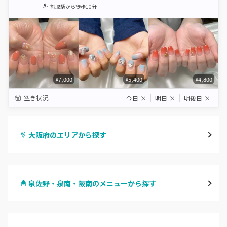
1
2
3
4
5
熊取駅
から徒歩10分
Star
Stars
Stars
Stars
Stars
¥7,000
¥5,400
¥4,800
空き状況
今日
×
明日
×
明後日
×
大阪府のエリアから探す
梅田・茶屋町
泉佐野・泉南・阪南のメニューから探す
心斎橋・南船場・アメ村
ハンドジェル
堀江・四ツ橋・新町