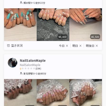
1
2
3
4
5
樽井駅
から徒歩10分
Star
Stars
Stars
Stars
Stars
¥6,400
¥6,500
空き状況
今日
×
明日
×
明後日
×
NailSalonMaple
NailSalonMaple
0
(
0
件)
1
2
3
4
5
東佐野駅
から徒歩8分
Star
Stars
Stars
Stars
Stars