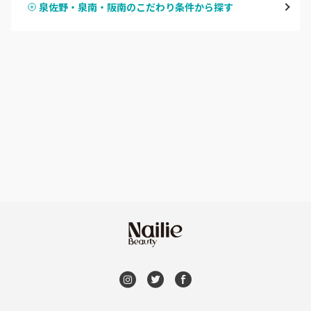
泉佐野・泉南・阪南のこだわり条件から探す
ハンドスカルプ
パラジェル
なんば・日本橋
ハンドケアカラー
フィルイン
天王寺区・阿倍野区
フット
持ち込み OK
福島区・野田
オフのみ
やり放題 あり
淀屋橋・本町・肥後橋
初回オフ 無料
天神橋・天満
DVD観賞
谷町・上本町・玉造