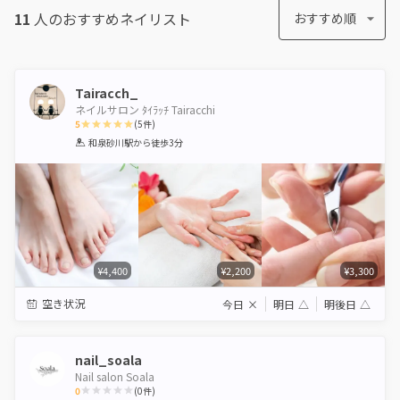
11
人のおすすめ
ネイリスト
おすすめ順
Tairacch_
ネイルサロン ﾀｲﾗｯﾁ Tairacchi
5
(
5
件)
1
2
3
4
5
和泉砂川駅
から徒歩3分
Star
Stars
Stars
Stars
Stars
¥4,400
¥2,200
¥3,300
空き状況
今日
×
明日
△
明後日
△
nail_soala
Nail salon Soala
0
(
0
件)