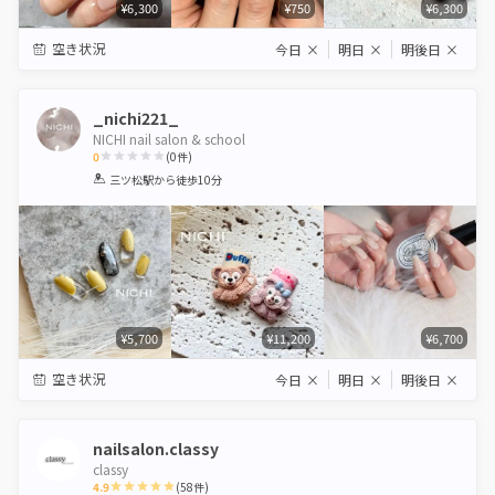
¥6,300
¥750
¥6,300
空き状況
今日
×
明日
×
明後日
×
_nichi221_
NICHI nail salon & school
0
(
0
件)
1
2
3
4
5
三ツ松駅
から徒歩10分
Star
Stars
Stars
Stars
Stars
¥5,700
¥11,200
¥6,700
空き状況
今日
×
明日
×
明後日
×
nailsalon.classy
classy
4.9
(
58
件)