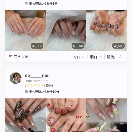
1
2
3
4
5
東佐野駅
から徒歩1分
Star
Stars
Stars
Stars
Stars
¥7,900
¥6,500
¥6,500
空き状況
今日
×
明日
△
明後日
△
no____nail
ume hairsalon
5
(
35
件)
1
2
3
4
5
東佐野駅
から徒歩10分
Star
Stars
Stars
Stars
Stars