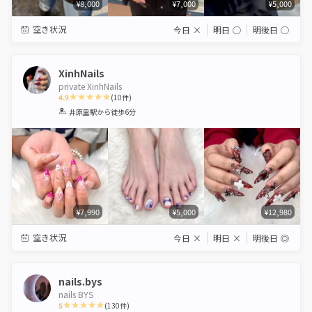
¥8,000
¥7,000
¥5,000
空き状況
今日
×
明日
◯
明後日
◯
XinhNails
private XinhNails
4.9
(
10
件)
1
2
3
4
5
井原里駅
から徒歩6分
Star
Stars
Stars
Stars
Stars
¥7,990
¥5,000
¥12,980
空き状況
今日
×
明日
×
明後日
◎
nails.bys
nails BYS
5
(
130
件)