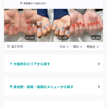
1
2
3
4
5
熊取駅
から徒歩10分
Star
Stars
Stars
Stars
Stars
¥7,000
¥5,400
¥4,800
空き状況
今日
×
明日
×
明後日
×
大阪府のエリアから探す
梅田・茶屋町
泉佐野・泉南・阪南のメニューから探す
心斎橋・南船場・アメ村
ハンドジェル
堀江・四ツ橋・新町