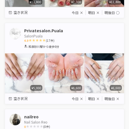
¥11,800
¥7,300
¥11,800
空き状況
今日
×
明日
×
明後日
◯
Privatesalon.Puala
SalonPuala
4.9
(
17
件)
1
2
3
4
5
和泉砂川駅
から徒歩6分
Star
Stars
Stars
Stars
Stars
¥5,000
¥6,600
¥6,600
空き状況
今日
×
明日
×
明後日
×
nailreo
Nail Salon Reo
0
(
0
件)