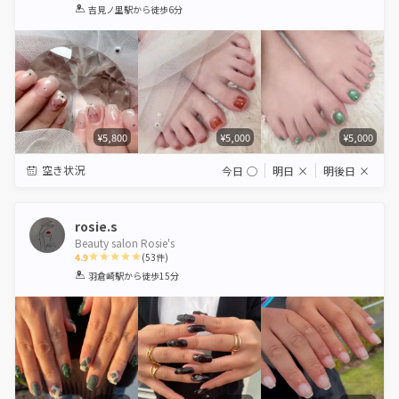
1
2
3
4
5
吉見ノ里駅
から徒歩6分
Star
Stars
Stars
Stars
Stars
¥5,800
¥5,000
¥5,000
空き状況
今日
◯
明日
×
明後日
×
rosie.s
Beauty salon Rosie's
4.9
(
53
件)
1
2
3
4
5
羽倉崎駅
から徒歩15分
Star
Stars
Stars
Stars
Stars