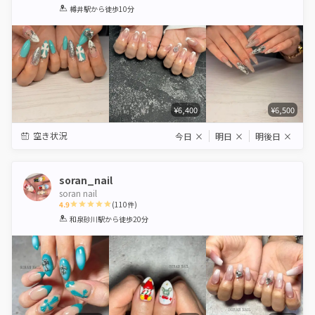
1
2
3
4
5
樽井駅
から徒歩10分
Star
Stars
Stars
Stars
Stars
¥6,400
¥6,500
空き状況
今日
×
明日
×
明後日
×
soran_nail
soran nail
4.9
(
110
件)
1
2
3
4
5
和泉砂川駅
から徒歩20分
Star
Stars
Stars
Stars
Stars