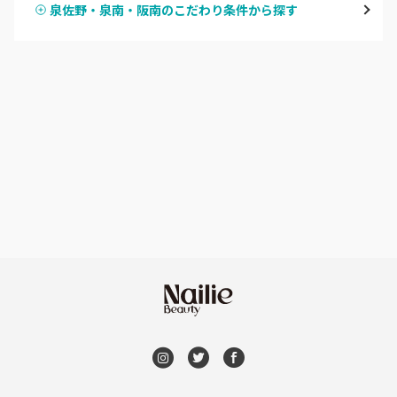
泉佐野・泉南・阪南のこだわり条件から探す
ハンドスカルプ
パラジェル
なんば・日本橋
ハンドケアカラー
フィルイン
天王寺区・阿倍野区
フット
持ち込み OK
福島区・野田
オフのみ
やり放題 あり
淀屋橋・本町・肥後橋
初回オフ 無料
天神橋・天満
DVD観賞
谷町・上本町・玉造