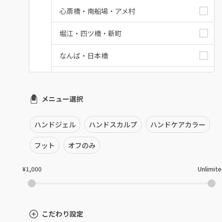
心斎橋・南船場・アメ村
堀江・四ツ橋・新町
なんば・日本橋
天王寺区・阿倍野区
メニュー選択
福島区・野田
淀屋橋・本町・肥後橋
ハンドジェル
ハンドスカルプ
ハンドケアカラー
天神橋・天満
フット
オフのみ
谷町・上本町・玉造
¥1,000
Unlimit
淡路・上新庄
東三国・十三・淀川区
こだわり設定