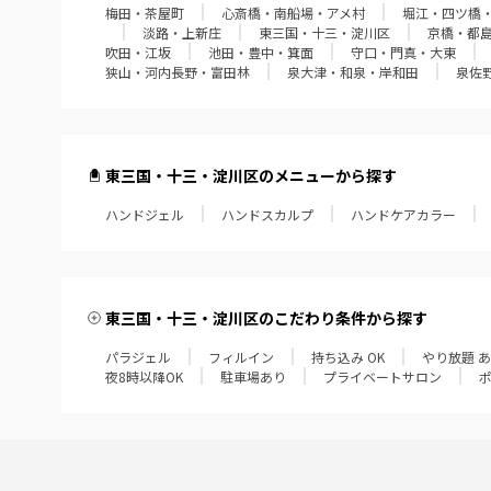
梅田・茶屋町
心斎橋・南船場・アメ村
堀江・四ツ橋
淡路・上新庄
東三国・十三・淀川区
京橋・都
吹田・江坂
池田・豊中・箕面
守口・門真・大東
狭山・河内長野・富田林
泉大津・和泉・岸和田
泉佐
東三国・十三・淀川区のメニューから探す
ハンドジェル
ハンドスカルプ
ハンドケアカラー
東三国・十三・淀川区のこだわり条件から探す
パラジェル
フィルイン
持ち込み OK
やり放題 
夜8時以降OK
駐車場あり
プライベートサロン