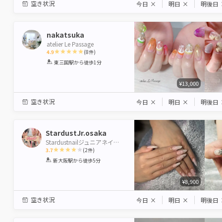
空き状況
今日
×
明日
×
明後日
nakatsuka
atelier Le Passage
4.9
(
8
件)
1
2
3
4
5
東三国駅
から徒歩1分
Star
Stars
Stars
Stars
Stars
¥13,000
空き状況
今日
×
明日
×
明後日
StardustJr.osaka
Stardustnailジュニアネイリスト新大阪店
3.7
(
2
件)
1
2
3
4
5
新大阪駅
から徒歩5分
Star
Stars
Stars
Stars
Stars
¥8,900
空き状況
今日
×
明日
×
明後日