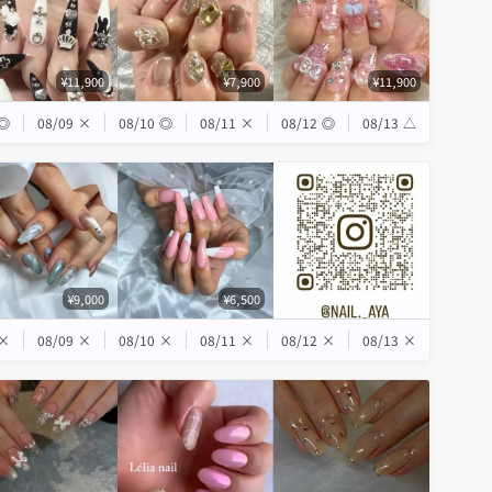
¥11,900
¥7,900
¥11,900
◎
08/09
×
08/10
◎
08/11
×
08/12
◎
08/13
△
¥9,000
¥6,500
×
08/09
×
08/10
×
08/11
×
08/12
×
08/13
×