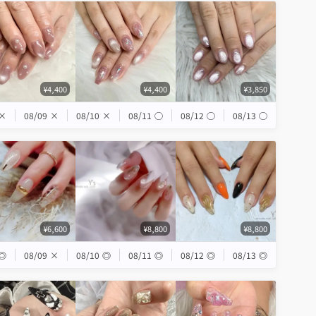
¥4,400
¥4,400
¥3,850
×
08/09
×
08/10
×
08/11
◯
08/12
◯
08/13
◯
¥6,600
¥8,800
¥8,800
◎
08/09
×
08/10
◎
08/11
◎
08/12
◎
08/13
◎