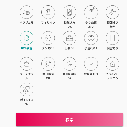
京橋・都島区
鶴見区・城東区・旭区
パラジェル
フィルイン
持ち込み

やり放題

初回オフ

OK
あり
無料
東成区・生野区
住吉区・住之江区・西成区
DVD観賞
メンズOK
出張OK
子連れOK
個室あり
平野区・東住吉区
大正・九条・弁天町
リーズナブ
朝10時前
夜8時以降
駐車場あり
プライベー
ル
OK
OK
トサロン
吹田・江坂
池田・豊中・箕面
ポイント3
倍
守口・門真・大東
検索
枚方・寝屋川・交野