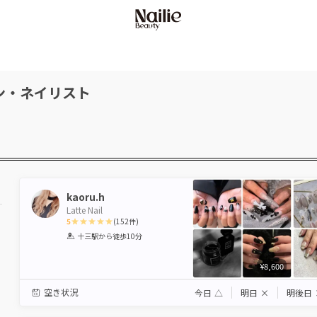
ン・ネイリスト
kaoru.h
Latte Nail
5
(
152
件)
1
2
3
4
5
十三駅
から徒歩10分
Star
Stars
Stars
Stars
Stars
¥8,600
空き状況
今日
△
明日
×
明後日