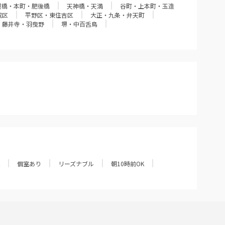
屋橋・本町・肥後橋
天神橋・天満
谷町・上本町・玉造
成区
平野区・東住吉区
大正・九条・弁天町
・藤井寺・羽曳野
堺・中百舌鳥
個室あり
リーズナブル
朝10時前OK