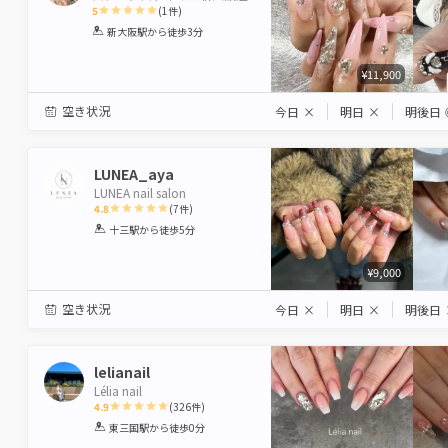
5
(
1
件)
1
2
3
4
5
新大阪駅
から徒歩3分
Star
Stars
Stars
Stars
Stars
¥11,900
空き状況
今日
×
明日
×
明後日
LUNEA_aya
LUNEA nail salon
4.8
(
7
件)
1
2
3
4
5
十三駅
から徒歩5分
Star
Stars
Stars
Stars
Stars
¥9,000
空き状況
今日
×
明日
×
明後日
lelianail
Lélia nail
4.9
(
326
件)
1
2
3
4
5
東三国駅
から徒歩0分
Star
Stars
Stars
Stars
Stars