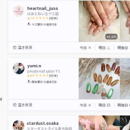
heartnail_juso
はあとねいる十三店
4.7
(
48
件)
1
2
3
4
5
十三駅
から徒歩3分
Star
Stars
Stars
Stars
Stars
¥4,400
空き状況
今日
×
明日
△
明後日
yumi.n
private nail salon Y's
4.9
(
95
件)
1
2
3
4
5
塚本駅
から徒歩2分
Star
Stars
Stars
Stars
Stars
ed
空き状況
今日
×
明日
◎
明後日
stardust.osaka
スターダストネイル新大阪店