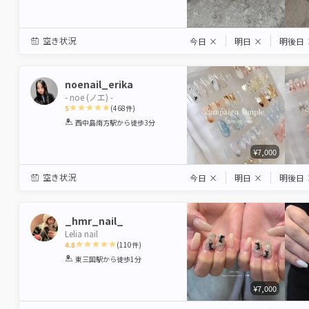
空き状況
今日
×
明日
×
明後日
noenail_erika
- noe (ノエ) -
5
(
468
件)
1
2
3
4
5
西中島南方駅
から徒歩3分
Star
Stars
Stars
Stars
Stars
¥7,000
空き状況
今日
×
明日
×
明後日
_hmr_nail_
Lelia nail
4.8
(
110
件)
1
2
3
4
5
東三国駅
から徒歩1分
Star
Stars
Stars
Stars
Stars
¥7,000