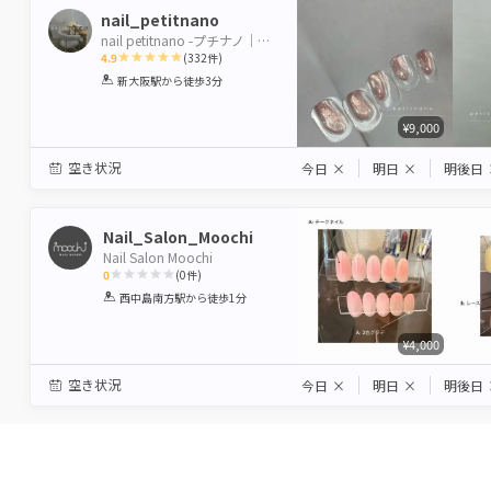
nail_petitnano
nail petitnano -プチナノ｜新大阪
4.9
(
332
件)
1
2
3
4
5
新大阪駅
から徒歩3分
Star
Stars
Stars
Stars
Stars
¥9,000
空き状況
今日
×
明日
×
明後日
Nail_Salon_Moochi
Nail Salon Moochi
0
(
0
件)
1
2
3
4
5
西中島南方駅
から徒歩1分
Star
Stars
Stars
Stars
Stars
¥4,000
空き状況
今日
×
明日
×
明後日