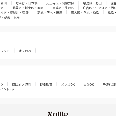
・新町
なんば・日本橋
天王寺区・阿倍野区
福島区・野田
淀
島区
鶴見区・城東区・旭区
東成区・生野区
住吉区・住之江区・西
枚方・寝屋川・交野
高槻・茨木・摂津
東大阪・八尾・柏原
松原
野・泉南・阪南
フット
オフのみ
あり
初回オフ 無料
DVD観賞
メンズOK
出張OK
子連れOK
ポイント3倍