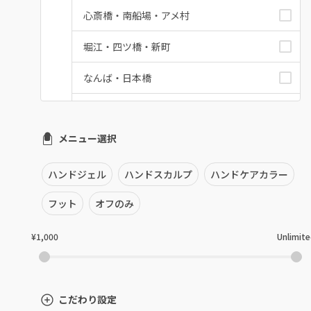
心斎橋・南船場・アメ村
堀江・四ツ橋・新町
なんば・日本橋
天王寺区・阿倍野区
メニュー選択
福島区・野田
淀屋橋・本町・肥後橋
ハンドジェル
ハンドスカルプ
ハンドケアカラー
天神橋・天満
フット
オフのみ
谷町・上本町・玉造
¥1,000
Unlimit
淡路・上新庄
東三国・十三・淀川区
こだわり設定