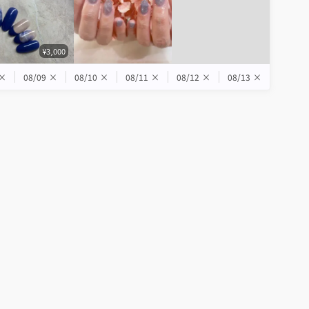
¥3,000
×
08/09
×
08/10
×
08/11
×
08/12
×
08/13
×