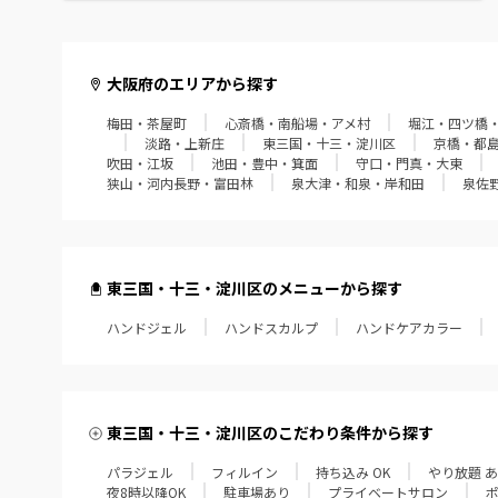
高槻・茨木・摂津
東大阪・八尾・柏原
大阪府のエリアから探す
梅田・茶屋町
心斎橋・南船場・アメ村
堀江・四ツ橋
松原・藤井寺・羽曳野
淡路・上新庄
東三国・十三・淀川区
京橋・都
吹田・江坂
池田・豊中・箕面
守口・門真・大東
堺・中百舌鳥
狭山・河内長野・富田林
泉大津・和泉・岸和田
泉佐
狭山・河内長野・富田林
泉大津・和泉・岸和田
東三国・十三・淀川区のメニューから探す
ハンドジェル
泉佐野・泉南・阪南
ハンドスカルプ
ハンドケアカラー
東三国・十三・淀川区のこだわり条件から探す
パラジェル
フィルイン
持ち込み OK
やり放題 
夜8時以降OK
駐車場あり
プライベートサロン