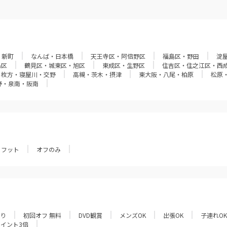
・新町
なんば・日本橋
天王寺区・阿倍野区
福島区・野田
淀
島区
鶴見区・城東区・旭区
東成区・生野区
住吉区・住之江区・西
枚方・寝屋川・交野
高槻・茨木・摂津
東大阪・八尾・柏原
松原
野・泉南・阪南
フット
オフのみ
あり
初回オフ 無料
DVD観賞
メンズOK
出張OK
子連れOK
ポイント3倍