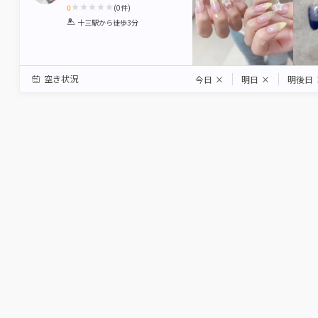
0
(
0
件)
1
2
3
4
5
十三駅
から徒歩3分
Star
Stars
Stars
Stars
Stars
空き状況
今日
×
明日
×
明後日