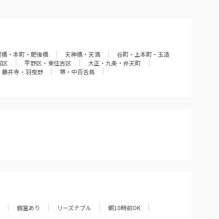
屋橋・本町・肥後橋
天神橋・天満
谷町・上本町・玉造
成区
平野区・東住吉区
大正・九条・弁天町
・藤井寺・羽曳野
堺・中百舌鳥
個室あり
リーズナブル
朝10時前OK