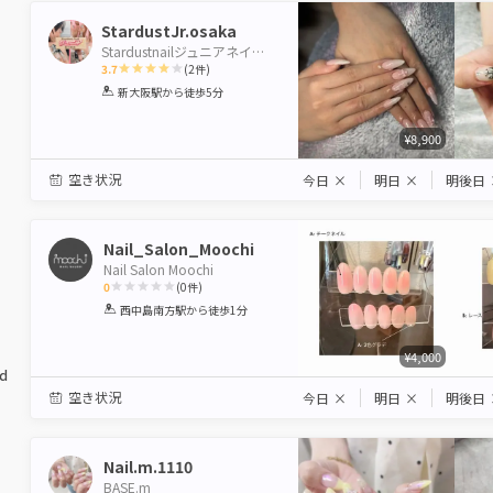
StardustJr.osaka
Stardustnailジュニアネイリスト新大阪店
3.7
(
2
件)
1
2
3
4
5
新大阪駅
から徒歩5分
Star
Stars
Stars
Stars
Stars
¥8,900
空き状況
今日
×
明日
×
明後日
Nail_Salon_Moochi
Nail Salon Moochi
0
(
0
件)
1
2
3
4
5
西中島南方駅
から徒歩1分
Star
Stars
Stars
Stars
Stars
¥4,000
ed
空き状況
今日
×
明日
×
明後日
Nail.m.1110
BASE.m