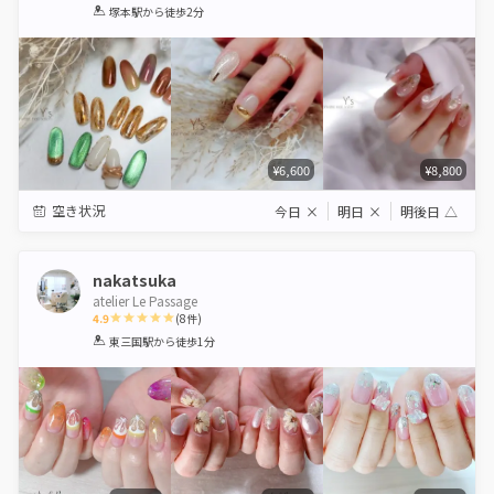
1
2
3
4
5
塚本駅
から徒歩2分
Star
Stars
Stars
Stars
Stars
¥6,600
¥8,800
空き状況
今日
×
明日
×
明後日
△
nakatsuka
atelier Le Passage
4.9
(
8
件)
1
2
3
4
5
東三国駅
から徒歩1分
Star
Stars
Stars
Stars
Stars