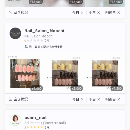
¥13,000
¥13,000
¥13,000
空き状況
今日
×
明日
×
明後日
×
Nail_Salon_Moochi
Nail Salon Moochi
0
(
0
件)
1
2
3
4
5
西中島南方駅
から徒歩1分
Star
Stars
Stars
Stars
Stars
¥4,000
¥5,000
¥4,500
空き状況
今日
×
明日
×
明後日
×
adiim_nail
Adiim nail (旧mystere nail)
5
(
3
件)