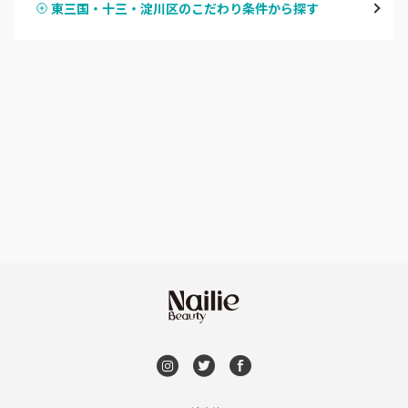
東三国・十三・淀川区のこだわり条件から探す
ハンドスカルプ
パラジェル
なんば・日本橋
ハンドケアカラー
フィルイン
天王寺区・阿倍野区
フット
持ち込み OK
福島区・野田
オフのみ
やり放題 あり
淀屋橋・本町・肥後橋
初回オフ 無料
天神橋・天満
DVD観賞
谷町・上本町・玉造