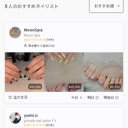
5
人のおすすめ
ネイリスト
おすすめ順
MoonSpa
Moon Spa
4.5
(
79
件)
1
2
3
4
5
塚本駅
から徒歩10分
Star
Stars
Stars
Stars
Stars
¥10,000
¥10,000
¥4,920
空き状況
今日
×
明日
◎
明後日
◎
yumi.n
private nail salon Y's
4.9
(
95
件)