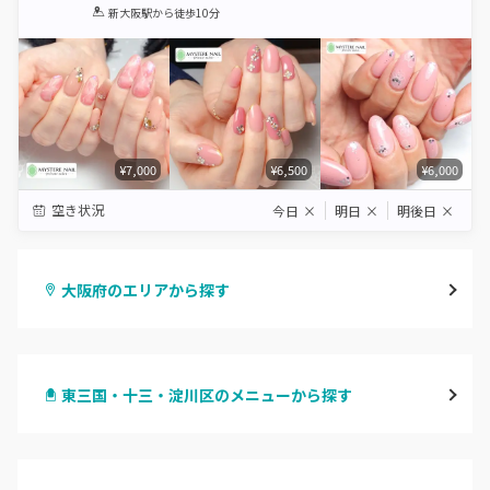
1
2
3
4
5
新大阪駅
から徒歩10分
Star
Stars
Stars
Stars
Stars
¥7,000
¥6,500
¥6,000
空き状況
今日
×
明日
×
明後日
×
大阪府のエリアから探す
梅田・茶屋町
東三国・十三・淀川区のメニューから探す
心斎橋・南船場・アメ村
ハンドジェル
堀江・四ツ橋・新町